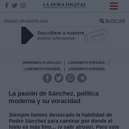
INFORMACION SOBRE LA
PROTECCIÓN DE TUS
BUSCAR
SÁBADO, 08 AGOSTO 2026
DATOS
Responsable:
Finalidad:
|
|
OPINIONES PLURALES
LABERINTO ESPAÑOL
|
LABERINTO ESPAÑOL
LABERINTO ESPAÑOL
Datos tratados:
La pasión de Sánchez, política
moderna y su voracidad
Legitimación:
Siempre
hemos
destacado la habilidad de
Destinatarios:
Pedro Sánchez para
caminar por donde el
hielo es más fino…
¡y salir airoso!. Pero este