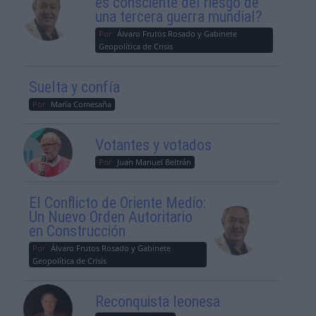
es consciente del riesgo de
una tercera guerra mundial?
Por
Álvaro Frutos Rosado y Gabinete
Geopolítica de Crisis
Suelta y confía
Por
María Comesaña
Votantes y votados
Por
Juan Manuel Beltrán
El Conflicto de Oriente Medio:
Un Nuevo Orden Autoritario
en Construcción
Por
Álvaro Frutos Rosado y Gabinete
Geopolítica de Crisis
Reconquista leonesa