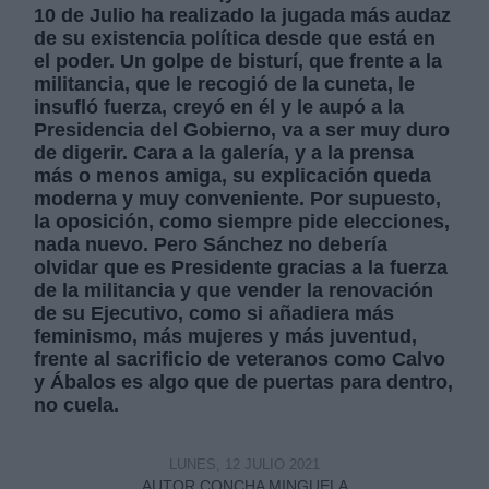
10 de Julio ha realizado la jugada más audaz
de su existencia política desde que está en
el poder. Un golpe de bisturí, que frente a la
militancia, que le recogió de la cuneta, le
insufló fuerza, creyó en él y le aupó a la
Presidencia del Gobierno, va a ser muy duro
Derechos:
de digerir. Cara a la galería, y a la prensa
más o menos amiga, su explicación queda
moderna y muy conveniente. Por supuesto,
link
la oposición, como siempre pide elecciones,
Información adicional
nada nuevo. Pero Sánchez no debería
link
olvidar que es Presidente gracias a la fuerza
de la militancia y que vender la renovación
de su Ejecutivo, como si añadiera más
feminismo, más mujeres y más juventud,
frente al sacrificio de veteranos como Calvo
y Ábalos es algo que de puertas para dentro,
no cuela.
LUNES, 12 JULIO 2021
AUTOR CONCHA MINGUELA