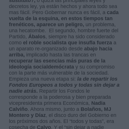
sustituto?,
o quizá las principales leyes y
decretos ley, ya están hechos y ahora todo sea
mas fácil. Pero Gobernar nunca es fácil, a
cada
vuelta de la esquina, en estos tiempos tan
frenéticos, aparece un peligro,
un problema,
una hecatombe.
El segundo, hombre fuerte del
Partido,
Ábalos
, siempre ha sido considerado
como
el roble socialista que insufla fuerza
a
un aparato re-organizado desde
abajo hacia
arriba,
implicado hasta las trancas en
recuperar las esencias más puras de la
ideología socialdemócrata
y su compromiso
con la parte más vulnerable de la sociedad.
Empieza una nueva etapa si:
la de repartir los
Fondos Europeos a todos y todas sin dejar a
nadie atrás
.
Repartir los Fondos le
corresponde a la poderosa y bien preparada
vicepresidenta primera Económica,
Nadia
Calviño
. Ahora mismo, junto a
Bolaños, MJ
Montero y Díaz
, el disco duro del Gobierno en
los próximos dos años. El “todos y todas”, era
cosecha de
Calvo
. Y el “sin dejar a nadie