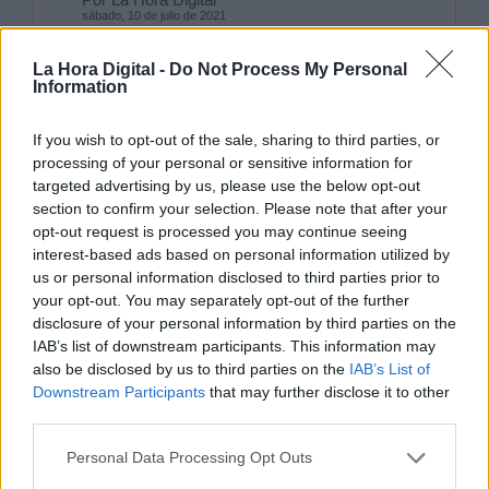
sábado, 10 de julio de 2021
La Hora Digital -
Do Not Process My Personal
Information
A la luz de los hechos, este domingo se tendrán
que acostumbrar, los que llevaron a Sánchez
If you wish to opt-out of the sale, sharing to third parties, or
hasta Moncloa, a que su Presidente y líder ya
processing of your personal or sensitive information for
ha elegido presentar en sociedad a su
nuevo
targeted advertising by us, please use the below opt-out
compañero de viaje
:
Félix Bolaños
, hombre
section to confirm your selection. Please note that after your
culto, tranquilo, discreto, preparado
opt-out request is processed you may continue seeing
políticamente, muy del partido, siempre a su
interest-based ads based on personal information utilized by
lado, y de
la misma generación que el
us or personal information disclosed to third parties prior to
Presidente.
your opt-out. You may separately opt-out of the further
disclosure of your personal information by third parties on the
IAB’s list of downstream participants. This information may
Sánchez se ha independizado, saca pecho y
also be disclosed by us to third parties on the
IAB’s List of
camina con los de su edad,
inmerso en la
Downstream Participants
that may further disclose it to other
corriente de que el mundo ha dado la vuelta
third parties.
como un calcetín y ahora hay que tener una
mirada joven
, soltar amarras de
“valores
Personal Data Processing Opt Outs
viejos”
que esta sociedad ya no entiende.