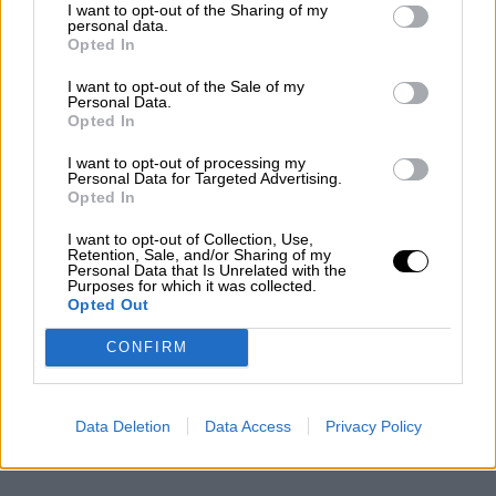
Sabe que una parte importante de la vieja
I want to opt-out of the Sharing of my
personal data.
generación son los que le llevaron a Moncloa,
Opted In
pero cree, que
si no se une a las nuevas
generaciones… no se ganarán las eleccions.
I want to opt-out of the Sale of my
Es su apuesta y a él le corresponde tomar
Personal Data.
Opted In
decisiones, pero es muy arriesgado, arrojar lo
viejo antes de asegurar empíricamente lo
I want to opt-out of processing my
nuevo. Tanto han señalado los socios de UP el
Personal Data for Targeted Advertising.
“edadismo”,
y el valor por encima de casi todo,
Opted In
de lo joven y fresco
, -
tampoco tenían otra
I want to opt-out of Collection, Use,
cosa que ofrecer-
que Sánchez ha acabado
Retention, Sale, and/or Sharing of my
tomando nota y
rearmándose para el 2023
. El
Personal Data that Is Unrelated with the
Purposes for which it was collected.
tiempo dirá si el sacrificio y la apuesta fueron lo
Opted Out
acertado. Lo que está claro es que
nadie es
imprescindible en un Gobierno
, pero se
CONFIRM
echarán de menos en el Congreso los discursos
y replicas de conocimiento y altura politica,
tanto de uno como de la otra. También hay que
Data Deletion
Data Access
Privacy Policy
confiar en el talento y la experiencia que
aportarán las nuevas incorporaciones.