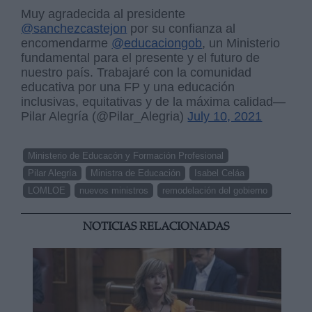
Muy agradecida al presidente
@sanchezcastejon
por su confianza al
encomendarme
@educaciongob
, un Ministerio
fundamental para el presente y el futuro de
nuestro país. Trabajaré con la comunidad
educativa por una FP y una educación
inclusivas, equitativas y de la máxima calidad—
Pilar Alegría (@Pilar_Alegria)
July 10, 2021
Ministerio de Educacón y Formación Profesional
Pilar Alegría
Ministra de Educación
Isabel Celáa
LOMLOE
nuevos ministros
remodelación del gobierno
NOTICIAS RELACIONADAS