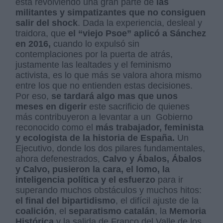
está revolviendo una gran parte de
las
militantes y simpatizantes que no consiguen
salir del shock
. Dada la experiencia, desleal y
traidora, que
el “viejo Psoe” aplicó a Sánchez
en 2016,
cuando lo expulsó sin
contemplaciones por la puerta de atrás,
justamente las lealtades y el feminismo
activista, es lo que más se valora ahora mismo
entre los que no entienden estas decisiones.
Por eso,
se tardará algo mas que unos
meses en digerir
este sacrificio de quienes
más contribuyeron a levantar a un Gobierno
reconocido como el
más trabajador, feminista
y ecologista de la historia de España.
Un
Ejecutivo, donde los dos pilares fundamentales,
ahora defenestrados,
Calvo y Ábalos, Ábalos
y Calvo, pusieron la cara, el lomo, la
inteligencia política y el esfuerzo
para ir
superando muchos obstáculos y muchos hitos:
el final del bipartidismo
, el difícil ajuste de la
coalición
, el
separatismo catalán
, la
Memoria
Histórica
y la salida de Franco del Valle de los