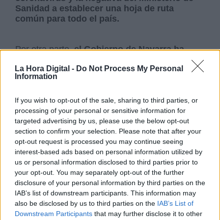
Sanidad a establecer una hoja de ruta
común para todo el país.
Por otra parte,
el Gobierno de Navarra ha
decidido aprobar una orden foral con
La Hora Digital -
Do Not Process My Personal
vigencia de quince días para adelantar el
Information
cierre de las discotecas y de los bares
especiales a la 1 de la madrugada.
If you wish to opt-out of the sale, sharing to third parties, or
processing of your personal or sensitive information for
Por último, l
a Comunidad Valenciana ha
targeted advertising by us, please use the below opt-out
decidido volver a cerrar el ocio nocturno
,
section to confirm your selection. Please note that after your
adelantar
media hora el cierre de la
opt-out request is processed you may continue seeing
hostelería y reducir el aforo de los
interest-based ads based on personal information utilized by
espectáculos masivos
, así como
pedir al
us or personal information disclosed to third parties prior to
Tribunal Superior de Justicia un toque de
your opt-out. You may separately opt-out of the further
queda (de 1:00 a 6:00 horas) selectivo por
disclosure of your personal information by third parties on the
municipios con alta incidencia y la limitación
IAB’s list of downstream participants. This information may
de las reuniones a diez personas en todos
also be disclosed by us to third parties on the
IAB’s List of
los espacios.
Downstream Participants
that may further disclose it to other