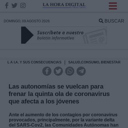
INFORMACION SOBRE LA
PROTECCIÓN DE TUS
BUSCAR
DOMINGO, 09 AGOSTO 2026
DATOS
Responsable:
Finalidad:
|
L A I.A. Y SUS CONSECUENCIAS
SALUD,CONSUMO, BIENESTAR
Datos tratados:
Las autonomías se vuelcan para
frenar la quinta ola de coronavirus
que afecta a los jóvenes
Legitimación:
Ante el aumento de los contagios por coronavirus
Destinatarios:
provocados, principalmente, por la variante delta
del SARS-Cov2, las Comunidades Autónomas han