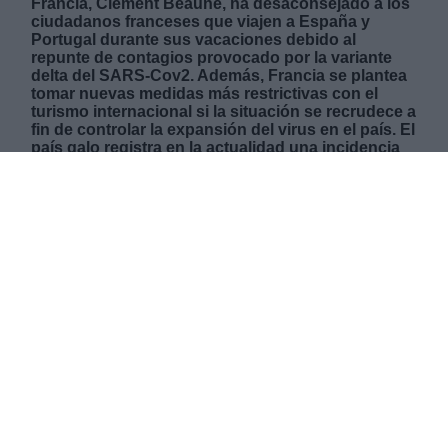
Francia, Clément Beaune, ha desaconsejado a los
ciudadanos franceses que viajen a España y
Portugal durante sus vacaciones debido al
repunte de contagios provocado por la variante
delta del SARS-Cov2. Además, Francia se plantea
tomar nuevas medidas más restrictivas con el
turismo internacional si la situación se recrudece a
fin de controlar la expansión del virus en el país. El
país galo registra en la actualidad una incidencia
acumulada de 45 casos por cada 100.000
habitantes mientas que en nuestro país los índices
están por encima de 250.
JUEVES, 08 JULIO 2021
AUTOR CELIA MOLINA
Mas artículos del mismo autor/a