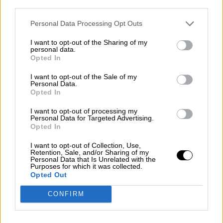
third parties.
ocio nocturno
toque de queda
Comunidades Autonómas
Personal Data Processing Opt Outs
Restricciones coronavirus
Pandemia
I want to opt-out of the Sharing of my
Consejo Interterritorial del Sistema Nacional de Salud
personal data.
Opted In
Ministerio de Sanidad
I want to opt-out of the Sale of my
Personal Data.
NOTICIAS RELACIONADAS
Opted In
I want to opt-out of processing my
Personal Data for Targeted Advertising.
Opted In
I want to opt-out of Collection, Use,
Retention, Sale, and/or Sharing of my
Personal Data that Is Unrelated with the
Purposes for which it was collected.
Opted Out
CONFIRM