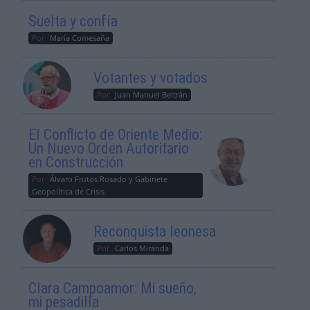
Suelta y confía
Por
María Comesaña
Votantes y votados
Por
Juan Manuel Beltrán
El Conflicto de Oriente Medio:
Un Nuevo Orden Autoritario
en Construcción
Por
Álvaro Frutos Rosado y Gabinete
Geopolítica de Crisis
Reconquista leonesa
Por
Carlos Miranda
Clara Campoamor: Mi sueño,
mi pesadilla