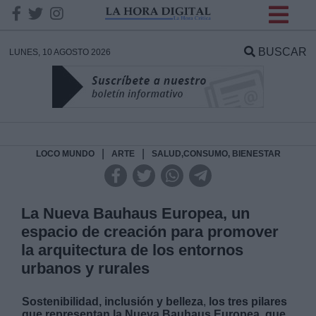
INFORMACION SOBRE LA
PROTECCIÓN DE TUS
BUSCAR
LUNES, 10 AGOSTO 2026
DATOS
Responsable:
Finalidad:
|
|
LOCO MUNDO
ARTE
SALUD,CONSUMO, BIENESTAR
Datos tratados:
La Nueva Bauhaus Europea, un
espacio de creación para promover
la arquitectura de los entornos
Legitimación:
urbanos y rurales
Destinatarios:
Sostenibilidad, inclusión y belleza
,
los tres pilares
que representan la Nueva Bauhaus Europea, que