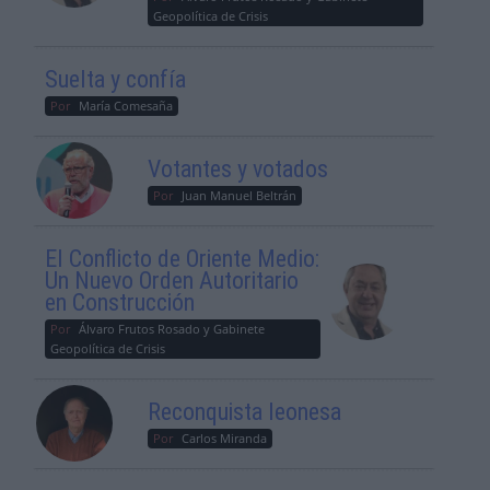
Geopolítica de Crisis
Suelta y confía
Por
María Comesaña
Votantes y votados
Por
Juan Manuel Beltrán
El Conflicto de Oriente Medio:
Un Nuevo Orden Autoritario
en Construcción
Por
Álvaro Frutos Rosado y Gabinete
Geopolítica de Crisis
Reconquista leonesa
Por
Carlos Miranda