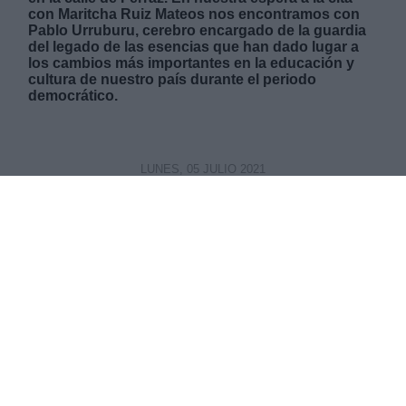
con Maritcha Ruiz Mateos nos encontramos con
Pablo Urruburu, cerebro encargado de la guardia
del legado de las esencias que han dado lugar a
los cambios más importantes en la educación y
cultura de nuestro país durante el periodo
democrático.
LUNES, 05 JULIO 2021
AUTOR RESTI CONTRERAS
Mas artículos del mismo autor/a