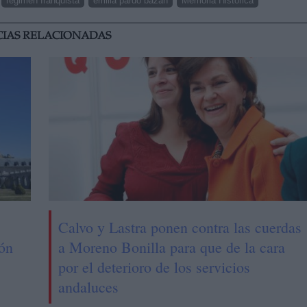
regimen franquista
emilia pardo bazán
Memoria Histórica
CIAS RELACIONADAS
Calvo y Lastra ponen contra las cuerdas
ión
a Moreno Bonilla para que de la cara
por el deterioro de los servicios
andaluces