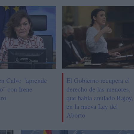
n Calvo "aprende
El Gobierno recupera el
o" con Irene
derecho de las menores,
ro
que había anulado Rajoy,
en la nueva Ley del
Aborto