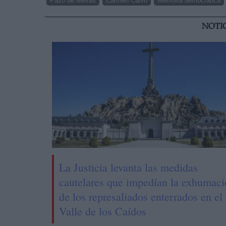
Pazo de Meirás
Carmen Calvo
Memoria democrática
NOTI
La Justicia levanta las medidas
cautelares que impedían la exhumac
de los represaliados enterrados en el
Valle de los Caídos