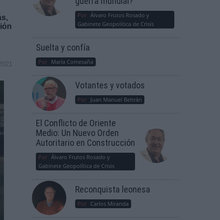
guerra mundial?
Por
Álvaro Frutos Rosado y
ás,
Gabinete Geopolítica de Crisis
ción
Suelta y confía
Por
María Comesaña
2021
Votantes y votados
Por
Juan Manuel Beltrán
El Conflicto de Oriente
Medio: Un Nuevo Orden
Autoritario en Construcción
Por
Álvaro Frutos Rosado y
Gabinete Geopolítica de Crisis
Reconquista leonesa
Por
Carlos Miranda