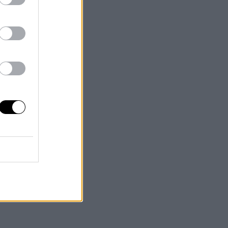
el
rso
a
 a