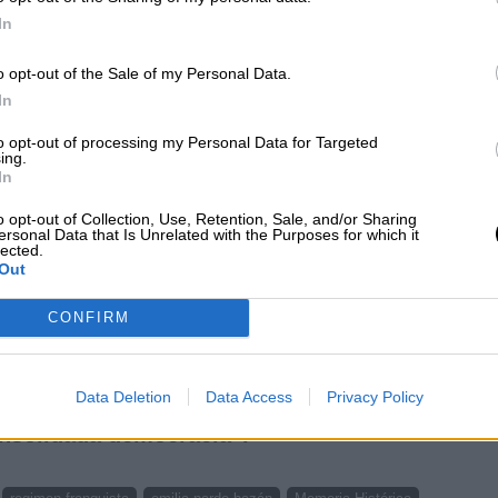
In
erido recordar las demás dimensiones históricas d
en franquista, y ha afirmado que
"devolvemos el
o opt-out of the Sale of my Personal Data.
hacemos recogiendo de manera íntegra el discu
In
a la figura de Emilia Pardo Bazán".
to opt-out of processing my Personal Data for Targeted
ing.
In
rado que
“proyectar la memoria democrática al
s siempre acreditada la verdad del pasado. La
o opt-out of Collection, Use, Retention, Sale, and/or Sharing
venir porque significa entregarle a los más
ersonal Data that Is Unrelated with the Purposes for which it
lected.
sido capaces de hacer la generación que nos h
Out
CONFIRM
n el compromiso de identificación y de entrega
 en fosas comunes. Estas víctimas demandan el
Data Deletion
Data Access
Privacy Policy
o y compromiso de todos los niveles
consolidada democracia”.