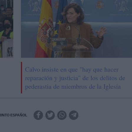
Calvo insiste en que "hay que hacer
reparación y justicia" de los delitos de
pederastia de miembros de la Iglesia
RINTO ESPAÑOL