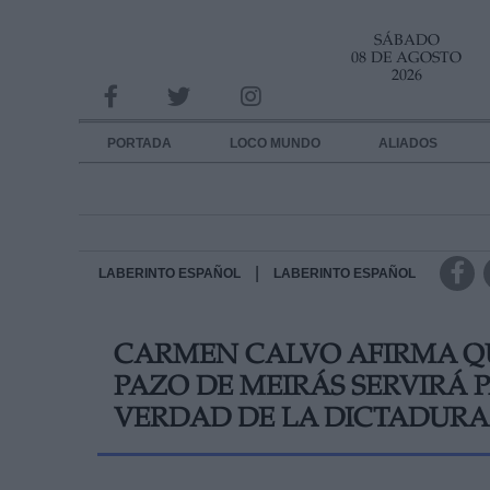
SÁBADO
INFORMACION SOBRE LA PROTECCIÓN DE TUS DATOS
08 DE AGOSTO
2026
Responsable:
Finalidad:
PORTADA
LOCO MUNDO
ALIADOS
Datos tratados:
Legitimación:
Destinatarios:
|
LABERINTO ESPAÑOL
LABERINTO ESPAÑOL
Derechos:
CARMEN CALVO AFIRMA QU
link
PAZO DE MEIRÁS SERVIRÁ 
Información adicional
link
VERDAD DE LA DICTADURA