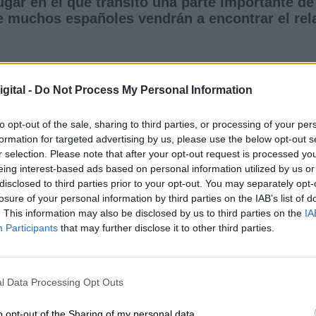
ugar en el que transitó una parte importante de
e muchos españoles vendrán a encontrar el rel
recalcado Calvo,
"también en el interior, que
gital -
Do Not Process My Personal Information
plendor a la recuperación del patrimonio
 habremos de enfrentarnos a todos y a cada uno d
to opt-out of the sale, sharing to third parties, or processing of your per
a del dictador en este lugar, de los consejos de
formation for targeted advertising by us, please use the below opt-out s
n las libertades, los derechos, la participació
r selection. Please note that after your opt-out request is processed y
 el sufrimiento de los antifascistas españoles
eing interest-based ads based on personal information utilized by us or
disclosed to third parties prior to your opt-out. You may separately opt-
losure of your personal information by third parties on the IAB’s list of
. This information may also be disclosed by us to third parties on the
IA
var de manera leal, coordinada, eficiente, com
Participants
that may further disclose it to other third parties.
 las administraciones públicas para mantener
rico gallego, pero también un lugar que ha
ctadura y también de la democracia, porque
l Data Processing Opt Outs
esidenta del Gobierno.
o opt-out of the Sharing of my personal data.