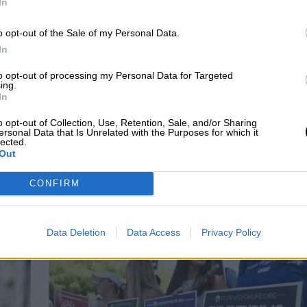
o
tras el Consejo de MInistros, "este texto es la
In
 pulida, debatida y tramitada en los próximos
o opt-out of the Sale of my Personal Data.
In
ad de los colectivos feministas
, están muy atent
anteproyecto que consideran
lesivos para los
to opt-out of processing my Personal Data for Targeted
durante décadas.
En este sentido se han
ing.
In
es feministas
en Madrid y el resto de España
p
nistas en contra de esta Ley y agrupados por
o opt-out of Collection, Use, Retention, Sale, and/or Sharing
ersonal Data that Is Unrelated with the Purposes for which it
lected.
Out
Manifestaciones
Feminismo
CONFIRM
CIAS RELACIONADAS
Data Deletion
Data Access
Privacy Policy