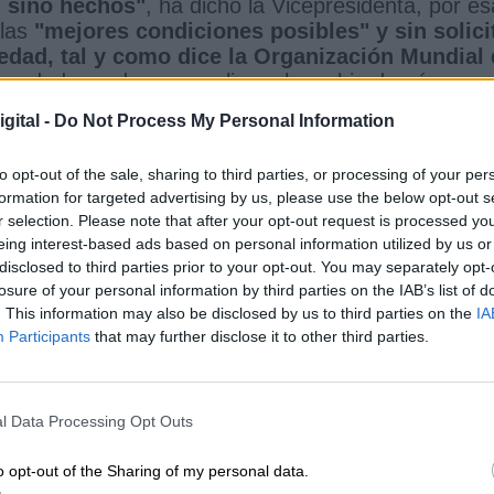
, sino hechos"
, ha dicho la Vicepresidenta, por es
 las
"mejores condiciones posibles" y sin solici
edad, tal y como dice la Organización Mundial
e edad que deseen realizar el cambio de género,
es, además, señala que "solo se puede revertir
gital -
Do Not Process My Personal Information
l".
ecalcado que se ha querido proteger la libertad d
to opt-out of the sale, sharing to third parties, or processing of your per
 pasos que luego quieran revertir"
. Esto es, los
formation for targeted advertising by us, please use the below opt-out s
 nombre para poder ser respetados en el ámbito
r selection. Please note that after your opt-out request is processed y
se puede producir el cambio".
eing interest-based ads based on personal information utilized by us or
disclosed to third parties prior to your opt-out. You may separately opt-
os diversos movimientos feministas, desde hace
losure of your personal information by third parties on the IAB’s list of
o debemos proteger los derechos de los
. This information may also be disclosed by us to third parties on the
IA
ay que proteger las leyes de Igualdad de géne
Participants
that may further disclose it to other third parties.
de oportunidades".
Por lo tanto, busca no poner 
a que ha permitido a las mujeres de este país
l Data Processing Opt Outs
a había anunciado que el antoproyecto de la "Ley
 Ministros este martes 29 de junio.
Para la
o opt-out of the Sharing of my personal data.