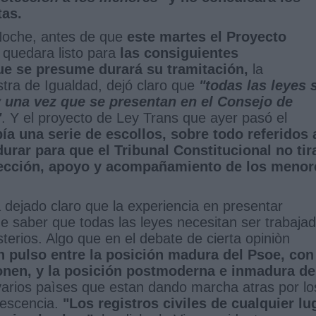
tas.
 Noche, antes de que
este martes el Proyecto
y quedara listo para
las consiguientes
ue se presume durará su tramitación,
la
stra de Igualdad, dejó claro que
"todas las leyes 
y una vez que se presentan en el Consejo de
"
. Y el proyecto de Ley Trans que ayer pasó el
a una serie de escollos, sobre todo referidos 
rar para que el Tribunal Constitucional no tir
tección, apoyo y acompañamiento de los menor
ejado claro que la experiencia en presentar
ne saber que todas las leyes necesitan ser trabaja
terios. Algo que en el debate de cierta opiniòn
n pulso entre la posición madura del Psoe, con
ponen, y la posición postmoderna e inmadura de
varios paìses que estan dando marcha atras por lo
lescencia.
"Los registros civiles de cualquier lu