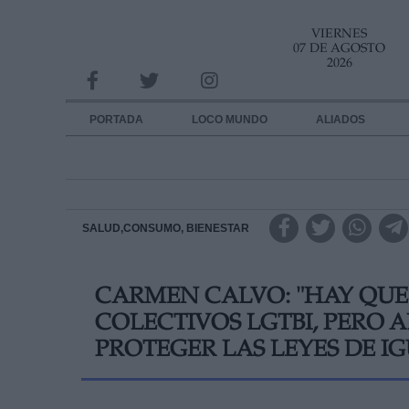
VIERNES
INFORMACION SOBRE LA PROTECCIÓN DE TUS DATOS
07 DE AGOSTO
2026
Responsable:
Finalidad:
PORTADA
LOCO MUNDO
ALIADOS
Datos tratados:
Legitimación:
Destinatarios:
SALUD,CONSUMO, BIENESTAR
Derechos:
CARMEN CALVO: "HAY QUE
link
COLECTIVOS LGTBI, PERO 
Información adicional
link
PROTEGER LAS LEYES DE I