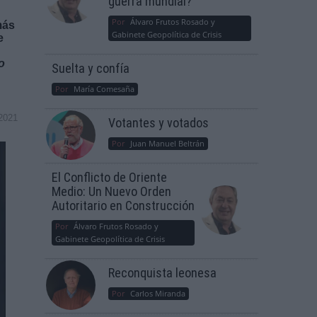
guerra mundial?
Por
Álvaro Frutos Rosado y
más
Gabinete Geopolítica de Crisis
e
o
Suelta y confía
Por
María Comesaña
2021
Votantes y votados
Por
Juan Manuel Beltrán
El Conflicto de Oriente
Medio: Un Nuevo Orden
Autoritario en Construcción
Por
Álvaro Frutos Rosado y
Gabinete Geopolítica de Crisis
Reconquista leonesa
Por
Carlos Miranda