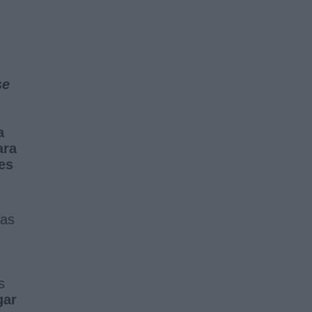
se
a
ara
es
das
s
gar