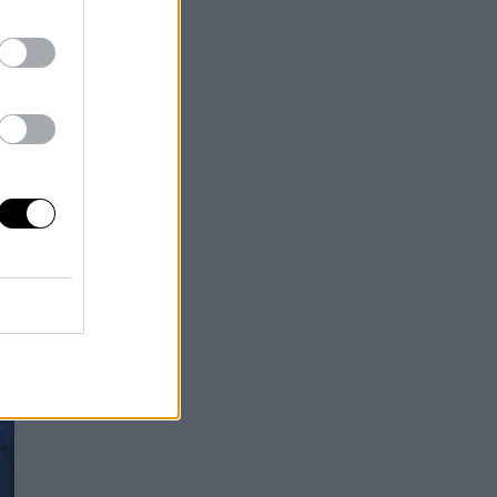
os
or