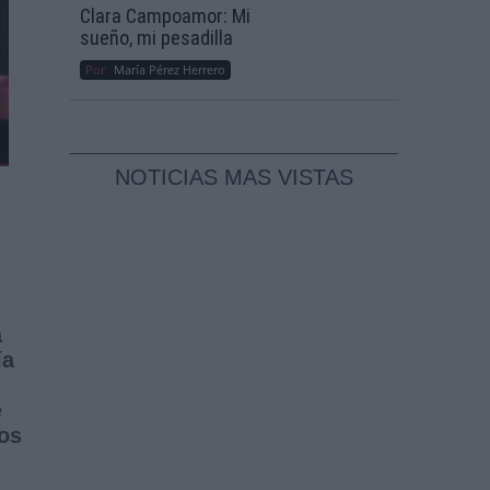
Clara Campoamor: Mi
sueño, mi pesadilla
Por
María Pérez Herrero
NOTICIAS MAS VISTAS
a
ía
e
dos