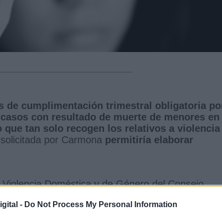
os de cumplimentación trimestral obligatoria po
 casos con resultado de muerte de menores en 
 que tan solo recogen los relativos a violencia
n solicitada por Carmona
permitiría elaborar
a Violencia Doméstica y de Género del Consejo
vocó de
“urgencia” una reunión con el grupo de
gital -
Do Not Process My Personal Information
rave repunte de casos de feminicidio" desde el 
mayo.