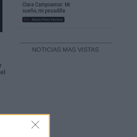
Clara Campoamor: Mi
sueño, mi pesadilla
Por
María Pérez Herrero
NOTICIAS MAS VISTAS
r
el
fin