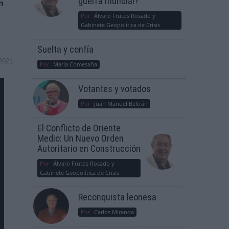
guerra mundial?
n
Por
Álvaro Frutos Rosado y
Gabinete Geopolítica de Crisis
Suelta y confía
2021
Por
María Comesaña
Votantes y votados
Por
Juan Manuel Beltrán
El Conflicto de Oriente
Medio: Un Nuevo Orden
Autoritario en Construcción
Por
Álvaro Frutos Rosado y
Gabinete Geopolítica de Crisis
Reconquista leonesa
Por
Carlos Miranda