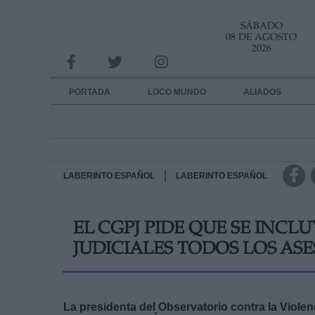
SÁBADO
INFORMACION SOBRE LA PROTECCIÓN DE TUS DATOS
08 DE AGOSTO
2026
Responsable:
Finalidad:
PORTADA
LOCO MUNDO
ALIADOS
Datos tratados:
Legitimación:
Destinatarios:
|
LABERINTO ESPAÑOL
LABERINTO ESPAÑOL
Derechos:
EL CGPJ PIDE QUE SE INCL
link
JUDICIALES TODOS LOS A
Información adicional
link
La presidenta del Observatorio contra la Viol