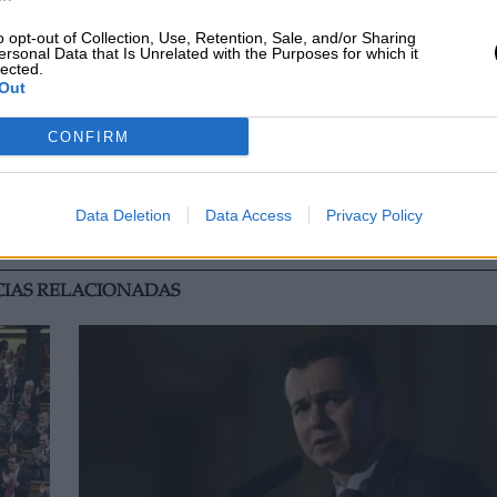
o opt-out of Collection, Use, Retention, Sale, and/or Sharing
ersonal Data that Is Unrelated with the Purposes for which it
atorio
han mandando "un mensaje de esperanza
lected.
Out
 "van a seguir trabajando para lograr el objet
CONFIRM
 contra la violencia de género
ángeles carmona
Gobierno
Data Deletion
Data Access
Privacy Policy
ia
Lucha contra la violencia de género
CIAS RELACIONADAS