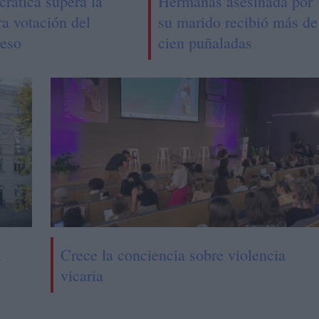
rática supera la
Hermanas asesinada por
ra votación del
su marido recibió más de
eso
cien puñaladas
l
Crece la conciencia sobre violencia
vicaria