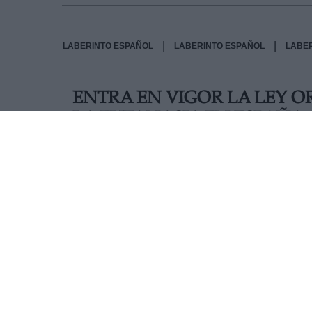
|
|
LABERINTO ESPAÑOL
LABERINTO ESPAÑOL
LABE
ENTRA EN VIGOR LA LEY 
LA EUTANASIA EN ESPAÑA
Hoy, viernes 25 de junio, entra en vigor la Ley 
pasado mes de marzo en el Congreso de los Di
"padecimiento grave, crónico e imposibilitante
intolerable” podrán solicitar la eutanasia y est
parte de un grupo médico responsable.
AUTOR CELIA MOLINA
Mas artículos del mismo autor/a