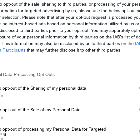
to opt-out of the sale, sharing to third parties, or processing of your per
formation for targeted advertising by us, please use the below opt-out s
eflexionado "sobre las posibles causas" del
r selection. Please note that after your opt-out request is processed y
eing interest-based ads based on personal information utilized by us or
jeres en las últimas siete semanas"
, así como
disclosed to third parties prior to your opt-out. You may separately opt-
 los protocolos y guías de actuación”
y
han
losure of your personal information by third parties on the IAB’s list of
ha las medidas pendientes por cumplir del Pac
. This information may also be disclosed by us to third parties on the
IA
ero
Participants
that may further disclose it to other third parties.
 a
daptar los cursos de formación específicos e
analizado cuál debe ser la definición exacta de
l Data Processing Opt Outs
específicamente en el ámbito de la psicología, des
o opt-out of the Sharing of my personal data.
In
 necesario incluir en los protocolos de
o opt-out of the Sale of my Personal Data.
tros que contribuyan a un mejor diagnóstico
.
In
edes sociales de las personas denunciadas por
to opt-out of processing my Personal Data for Targeted
su conducta por equipos de psicólogos y
ing.
cia del comportamiento.
In