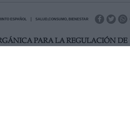
|
RINTO ESPAÑOL
SALUD,CONSUMO, BIENESTAR
ORGÁNICA PARA LA REGULACIÓN DE
Orgánica para la regulación de la Eutanasia, aprobada el
putados. Los pacientes que se encuentren en un contexto 
 o enfermedad grave e incurable, causantes de un sufrimien
a se hará efectiva tras un proceso de evaluación del caso po
VIERNES, 25 JUNIO 