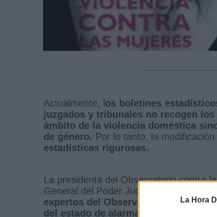
Actualmente, l
os boletines estadístic
juzgados y tribunales no recogen los
ámbito de la violencia doméstica sino
de género.
Por lo tanto, la modificació
estadísticas rigurosas.
La presidenta del Observatorio contra l
General del Poder Judicial (CGPJ) con
La Hora Di
expertos del Observatorio
tras el "g
del estado de alarma el pasado 9 de 