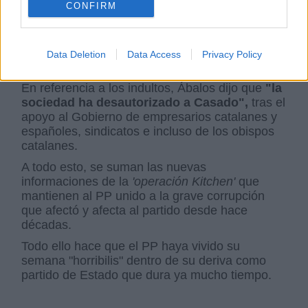
CONFIRM
Contra follones, indultos
Por María Mir-Rocafort
lunes, 31 de mayo de 2021
Data Deletion
Data Access
Privacy Policy
En referencia a los indultos, Ábalos dijo que
"la
sociedad ha desautorizado a Casado",
tras el
apoyo al Gobierno de empresarios catalanes y
españoles, sindicatos e incluso de los obispos
catalanes.
A todo esto, se suman las nuevas
informaciones de la
'operación Kitchen'
que
mantienen al PP unido a la grave corrupción
que afectó y afecta al partido desde hace
décadas.
Todo ello hace que el PP haya vivido su
semana "horribilis" dentro de su deriva como
partido de Estado que dura ya mucho tiempo.