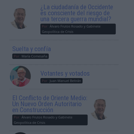
¿La ciudadanía de Occidente
es consciente del riesgo de
una tercera guerra mundial?
Por
Álvaro Frutos Rosado y Gabinete
Geopolítica de Crisis
Suelta y confía
Por
María Comesaña
Votantes y votados
Por
Juan Manuel Beltrán
El Conflicto de Oriente Medio:
Un Nuevo Orden Autoritario
en Construcción
Por
Álvaro Frutos Rosado y Gabinete
Geopolítica de Crisis