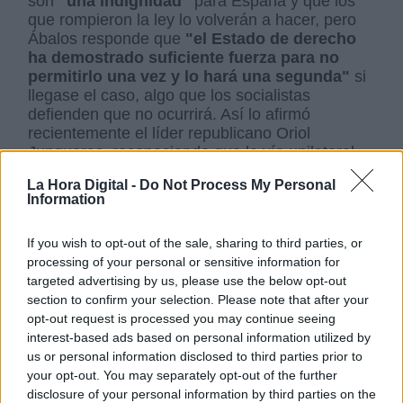
son
"una indignidad"
para España y que los
que rompieron la ley lo volverán a hacer, pero
Ábalos responde que
"el Estado de derecho
ha demostrado suficiente fuerza para no
permitirlo una vez y lo hará una segunda"
si
llegase el caso, algo que los socialistas
defienden que no ocurrirá. Así lo afirmó
recientemente el líder republicano Oriol
Junqueras, reconociendo que la vía unilateral
es una quimera y una opción agotada.
La Hora Digital -
Do Not Process My Personal
Ábalos arremete contra Casado por su
Information
irresponsable oposición
If you wish to opt-out of the sale, sharing to third parties, or
El ministro socialista no desaprovechó la
processing of your personal or sensitive information for
oportunidad de
arremeter contra Pablo
targeted advertising by us, please use the below opt-out
Casado por su irresponsable posición
section to confirm your selection. Please note that after your
política
desde que lidera la oposición.
"Casado
opt-out request is processed you may continue seeing
ha tenido una muy mala semana"
, manifestó
interest-based ads based on personal information utilized by
Ábalos y recordó que comenzó el domingo en la
us or personal information disclosed to third parties prior to
Plaza de Colón
donde vio cómo la ultraderecha
your opt-out. You may separately opt-out of the further
le robaba el protagonismo y
llegó incluso a ser
disclosure of your personal information by third parties on the
abucheado
. Después tuvo que ver como la