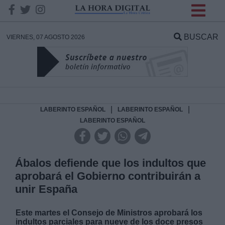
INFORMACION SOBRE LA
PROTECCIÓN DE TUS
BUSCAR
VIERNES, 07 AGOSTO 2026
DATOS
Responsable:
Finalidad:
|
|
LABERINTO ESPAÑOL
LABERINTO ESPAÑOL
LABERINTO ESPAÑOL
Datos tratados:
Ábalos defiende que los indultos que
aprobará el Gobierno contribuirán a
Legitimación:
unir España
Destinatarios:
Este martes el Consejo de Ministros aprobará los
indultos parciales para nueve de los doce presos