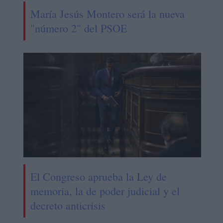
María Jesús Montero será la nueva
"número 2" del PSOE
El Congreso aprueba la Ley de
memoria, la de poder judicial y el
decreto anticrisis