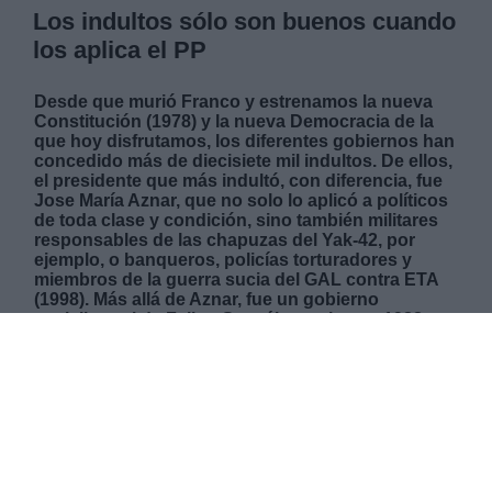
Los indultos sólo son buenos cuando
los aplica el PP
Desde que murió Franco y estrenamos la nueva
Constitución (1978) y la nueva Democracia de la
que hoy disfrutamos, los diferentes gobiernos han
concedido más de diecisiete mil indultos. De ellos,
el presidente que más indultó, con diferencia, fue
Jose María Aznar, que no solo lo aplicó a políticos
de toda clase y condición, sino también militares
responsables de las chapuzas del Yak-42, por
ejemplo, o banqueros, policías torturadores y
miembros de la guerra sucia del GAL contra ETA
(1998). Más allá de Aznar, fue un gobierno
socialista, el de Felipe González, quien en 1988
concedió el indulto al general Armada, inductor del
23F (1981) que perpetró el asalto al Congreso. En
aquel momento, se alegaron criterios de equidad,
templanza y benignidad. Todos estos indultos
fueron entendidos como una “cuestión de
Estado” y apoyados por el partido de la Oposición
de turno. Ahora, con los indultos a los presos
catalanes del llamado procés, por la convivencia y