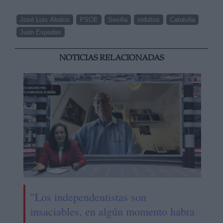
José Luis Ábalos
PSOE
Sevilla
indultos
Cataluña
Juan Espadas
NOTICIAS RELACIONADAS
"Los independentistas son
insaciables, en algún momento habra