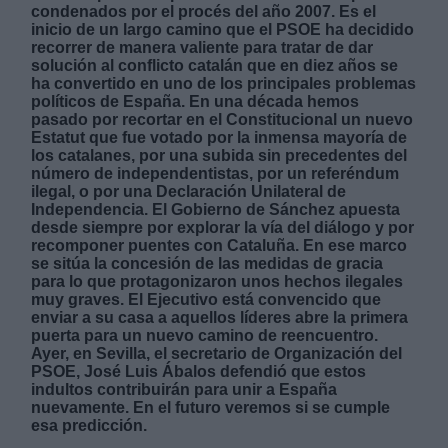
condenados por el procés del año 2007. Es el
inicio de un largo camino que el PSOE ha decidido
recorrer de manera valiente para tratar de dar
solución al conflicto catalán que en diez años se
ha convertido en uno de los principales problemas
políticos de España. En una década hemos
pasado por recortar en el Constitucional un nuevo
Derechos:
Estatut que fue votado por la inmensa mayoría de
los catalanes, por una subida sin precedentes del
número de independentistas, por un referéndum
link
ilegal, o por una Declaración Unilateral de
Independencia. El Gobierno de Sánchez apuesta
Información adicional
desde siempre por explorar la vía del diálogo y por
link
recomponer puentes con Cataluña. En ese marco
se sitúa la concesión de las medidas de gracia
para lo que protagonizaron unos hechos ilegales
muy graves. El Ejecutivo está convencido que
enviar a su casa a aquellos líderes abre la primera
puerta para un nuevo camino de reencuentro.
Ayer, en Sevilla, el secretario de Organización del
PSOE, José Luis Ábalos defendió que estos
indultos contribuirán para unir a España
nuevamente. En el futuro veremos si se cumple
esa predicción.