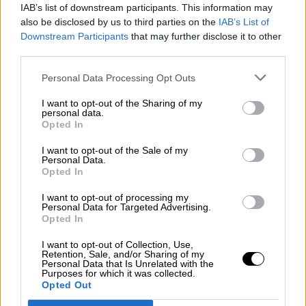
IAB’s list of downstream participants. This information may
presidenta de la Comisión Europea,
Ursula von
also be disclosed by us to third parties on the
IAB’s List of
der Leyen
, visitaba Madrid para
dar luz verde
Downstream Participants
that may further disclose it to other
al Plan de Recuperación de España
que
third parties.
traerá a nuestro país
69.500 millones de
ayudas europeas
para los próximos cinco
Personal Data Processing Opt Outs
años. Y todo ello a pesar de la inexplicable
campaña de intoxicación que el líder del PP
I want to opt-out of the Sharing of my
hizo en Europa
para que no dieran a España
personal data.
Opted In
esos fondos.
"¿Por qué siempre lo que viene
bien a España le sienta tan mal al PP?"
, se
I want to opt-out of the Sale of my
preguntó Ábalos que considera que
"el PP ha
Personal Data.
fracasado en el despliegue de conspiración
Opted In
y de intriga que han llevado a cabo contra
los intereses nacionales".
I want to opt-out of processing my
Personal Data for Targeted Advertising.
Opted In
I want to opt-out of Collection, Use,
Retention, Sale, and/or Sharing of my
Personal Data that Is Unrelated with the
Purposes for which it was collected.
Opted Out