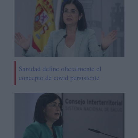
Sanidad define oficialmente el
concepto de covid persistente