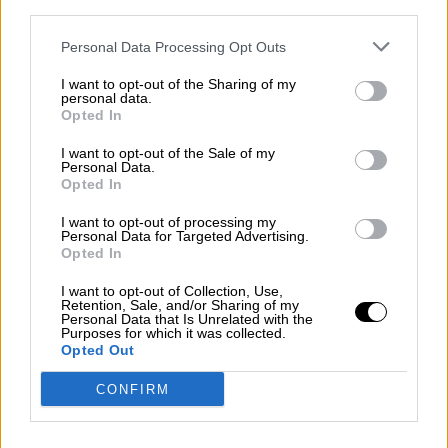
third parties.
Geopolítica de Crisis
Personal Data Processing Opt Outs
Suelta y confía
I want to opt-out of the Sharing of my
Por
María Comesaña
personal data.
Opted In
Votantes y votados
I want to opt-out of the Sale of my
Personal Data.
Por
Juan Manuel Beltrán
Opted In
I want to opt-out of processing my
El Conflicto de Oriente Medio:
Personal Data for Targeted Advertising.
Un Nuevo Orden Autoritario
Opted In
en Construcción
I want to opt-out of Collection, Use,
Por
Álvaro Frutos Rosado y Gabinete
Retention, Sale, and/or Sharing of my
Geopolítica de Crisis
Personal Data that Is Unrelated with the
Purposes for which it was collected.
Opted Out
Reconquista leonesa
CONFIRM
Por
Carlos Miranda