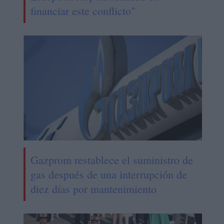
financiar este conflicto"
Gazprom restablece el suministro de
gas después de una interrupción de
diez días por mantenimiento