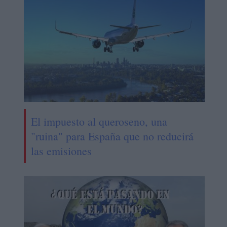
El impuesto al queroseno, una
"ruina" para España que no reducirá
las emisiones