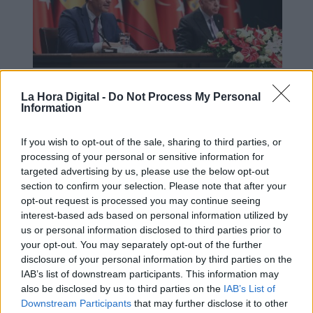
Sánchez ha agradecido a Erdogan
La Hora Digital -
Do Not Process My Personal
Information
que levantara el veto para la
incorporación de Suecia y Turquía en
If you wish to opt-out of the sale, sharing to third parties, or
la OTAN
processing of your personal or sensitive information for
targeted advertising by us, please use the below opt-out
section to confirm your selection. Please note that after your
opt-out request is processed you may continue seeing
OPINIONES DIVERSAS
interest-based ads based on personal information utilized by
us or personal information disclosed to third parties prior to
your opt-out. You may separately opt-out of the further
¿La ciudadanía de Occidente
disclosure of your personal information by third parties on the
es consciente del riesgo de
IAB’s list of downstream participants. This information may
una tercera guerra mundial?
also be disclosed by us to third parties on the
IAB’s List of
Downstream Participants
that may further disclose it to other
Por
Álvaro Frutos Rosado y Gabinete