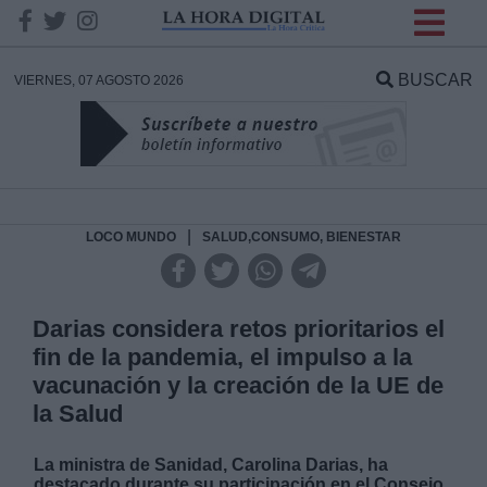
INFORMACION SOBRE LA
PROTECCIÓN DE TUS
BUSCAR
VIERNES, 07 AGOSTO 2026
DATOS
Responsable:
Finalidad:
|
LOCO MUNDO
SALUD,CONSUMO, BIENESTAR
Datos tratados:
Darias considera retos prioritarios el
fin de la pandemia, el impulso a la
vacunación y la creación de la UE de
Legitimación:
la Salud
Destinatarios:
La ministra de Sanidad, Carolina Darias, ha
destacado durante su participación en el Consejo