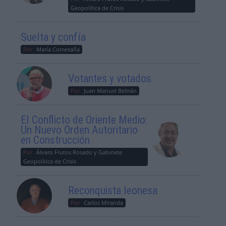
Geopolítica de Crisis
Suelta y confía
Por
María Comesaña
Votantes y votados
Por
Juan Manuel Beltrán
El Conflicto de Oriente Medio:
Un Nuevo Orden Autoritario
en Construcción
Por
Álvaro Frutos Rosado y Gabinete
Geopolítica de Crisis
Reconquista leonesa
Por
Carlos Miranda