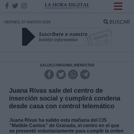
INFORMACION SOBRE LA
PROTECCIÓN DE TUS
BUSCAR
VIERNES, 07 AGOSTO 2026
DATOS
Responsable:
Finalidad:
SALUD,CONSUMO, BIENESTAR
Datos tratados:
Juana Rivas sale del centro de
inserción social y cumplirá condena
desde casa con control telemático
Legitimación:
Juana Rivas ha salido esta mañana del CIS
Destinatarios:
“Matilde Cantos” de Granada, el centro en el que
se presentó voluntariamente para cumplir la orden