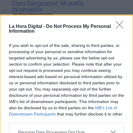
Clara Campoamor: Mi sueño,
mi pesadilla
Por
María Pérez Herrero
La Hora Digital -
Do Not Process My Personal
Information
If you wish to opt-out of the sale, sharing to third parties, or
NOTICIAS MAS VISTAS
processing of your personal or sensitive information for
targeted advertising by us, please use the below opt-out
section to confirm your selection. Please note that after your
opt-out request is processed you may continue seeing
interest-based ads based on personal information utilized by
|
LABERINTO ESPAÑOL
SALUD,CONSUMO, BIENESTAR
us or personal information disclosed to third parties prior to
your opt-out. You may separately opt-out of the further
disclosure of your personal information by third parties on the
IAB’s list of downstream participants. This information may
El 45% de los españoles ya ha
also be disclosed by us to third parties on the
IAB’s List of
recibido una dosis de la vacuna
Downstream Participants
that may further disclose it to other
contra la COVID-19
third parties.
Personal Data Processing Opt Outs