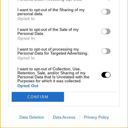
La campaña española de vacunación contra el
coronavirus avanza tal y como el Gobierno
I want to opt-out of the Sharing of my
esperaba. A día de hoy, el 45% de los españoles ha
personal data.
recibido una dosis al menos de la vacuna contra la
Opted In
COVID-19 y el 27% ha recibido la pauta completa.
Los objetivos de Sanidad se van cumpliendo y,
I want to opt-out of the Sale of my
con la vacunación
prácticamente completa
de los
Personal Data.
grupos de edad de mayor riesgo, las autoridades
Opted In
sanitarias se centran ahora en las personas de
entre 40 y 49 años, comenzando también a
I want to opt-out of processing my
Personal Data for Targeted Advertising.
establecer fechas para la vacunación del grupo de
Opted In
entre 30 y 39 años.
I want to opt-out of Collection, Use,
Retention, Sale, and/or Sharing of my
MARTES, 15 JUNIO 2021
Personal Data that Is Unrelated with the
AUTOR CELIA MOLINA
Purposes for which it was collected.
Mas artículos del mismo autor/a
Opted Out
CONFIRM
Data Deletion
Data Access
Privacy Policy