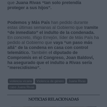
que
Juana Rivas “tan solo pretendía
proteger a sus hijos”.
Podemos y Más País
han pedido durante
estas últimas semanas al Gobierno que t
ramite
“de inmediato” el indulto de la condenada.
En concreto, Iñigo Errejón, líder de Más País ha
pedido al Gobierno que
vaya “un paso más
allá" de la condena en casa con control
telemático.
También e
l diputado de
Compromís en el Congreso, Joan Baldoví,
ha asegurado que el indulto a Rivas sería
"merecidísimo”.
violencia vicaria
Violencia de género
Juana Rivas
caso Juana Rivas
NOTICIAS RELACIONADAS