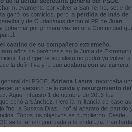
go de la actual secretaria general del PSOE
uchar nuevamente por volver a San Telmo, sede de 
ta ganó los comicios, pero la
pérdida de más de
 derecha y de Ciudadanos dieron al PP de
Juan
 de gobernar por primera vez en una Comunidad qu
spañol.
 el camino de su compañero extremeño,
atro años de paréntesis en la Junta de Extremad
icios. La dirigente socialista no podrá ya volver a
ece la definitiva y la que
acabará con su carrera
a general del PSOE,
Adriana Lastra
, recordaba un
ercer aniversario de la
caída y resurgimiento del
z. Aquel infausto 1 de octubre de 2016 fue
ue echó a Sánchez. Pero la militancia de base a
o "no" a Susana Díaz, "no" al aparato del partido 
cloa. Todos los objetivos se cumplieron. Desde
SOE se la tenían guardada a la andaluza. Han tard
inalmente han conseguido apartar a Susana Díaz d