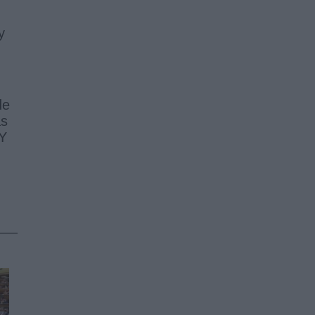
y
de
as
 Y