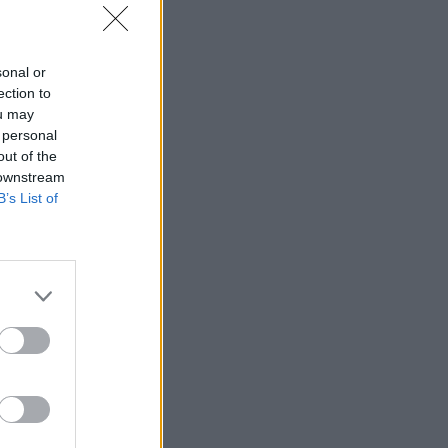
sonal or
ection to
ou may
 personal
out of the
 downstream
B’s List of
ro
an
a,
 es