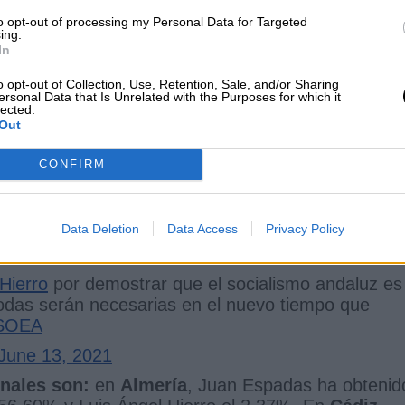
to opt-out of processing my Personal Data for Targeted
ing.
s alegría al fin y al cabo.
No habían querido
In
los tres candidatos,
pero se sabía que su prefer
o opt-out of Collection, Use, Retention, Sale, and/or Sharing
a así la etapa de Díaz al frente del socialismo
ersonal Data that Is Unrelated with the Purposes for which it
a ha dicho que quiere seguir siéndolo hasta el
lected.
Out
 de año. Sin embargo,
desde Madrid ya le han
e liderazgos bicéfalos
y que quieren que se vay
CONFIRM
drá en marcha
una gestora que le obligue a irse
.
ara visible de la oposición en el Parlamento
Espadas
y le corresponde tomar las riendas del
Data Deletion
Data Access
Privacy Policy
r ya anunció que será candidato a la secretaría
es.
Hierro
por demostrar que el socialismo andaluz es
Todas serán necesarias en el nuevo tiempo que
PSOEA
June 13, 2021
onales son:
en
Almería
, Juan Espadas ha obtenid