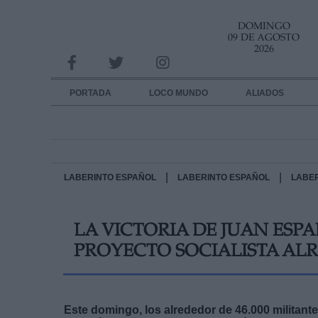
DOMINGO
INFORMACION SOBRE LA PROTECCIÓN DE TUS DATOS
09 DE AGOSTO
2026
Responsable:
Finalidad:
PORTADA
LOCO MUNDO
ALIADOS
Datos tratados:
Legitimación:
Destinatarios:
|
|
LABERINTO ESPAÑOL
LABERINTO ESPAÑOL
LABE
Derechos:
LA VICTORIA DE JUAN ESP
link
PROYECTO SOCIALISTA AL
Información adicional
link
Este domingo, los alrededor de 46.000 militant