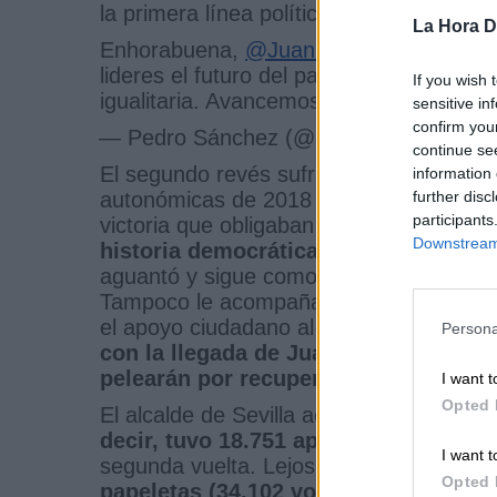
la primera línea política.
La Hora Di
Enhorabuena,
@JuanEspadasSVQ
. La 
lideres el futuro del partido en esta reg
If you wish 
igualitaria. Avancemos juntos para cons
sensitive in
confirm you
— Pedro Sánchez (@sanchezcastejon)
continue se
El segundo revés sufrido por la secretar
information 
further disc
autonómicas de 2018 que, por cierto, e
participants
victoria que obligaban a los socialistas a
Downstream 
historia democrática de España.
Mucho
aguantó y sigue como jefa de la Oposició
Tampoco le acompañan las encuestas el
el apoyo ciudadano al actual gobierno y 
Persona
con la llegada de Juan Espadas, el p
pelearán por recuperar el Gobierno 
I want t
Opted 
El alcalde de Sevilla acaparó este dom
decir, tuvo 18.751 apoyos.
Al superar l
I want t
segunda vuelta. Lejos, muy lejos, quedó
Opted 
papeletas (34.102 votos).
Y tercero en