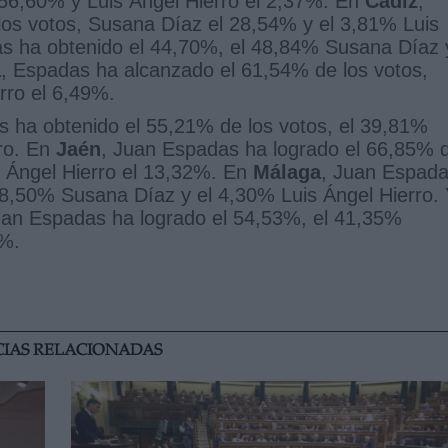
 56,60% y Luis Ángel Hierro el 2,37%. En
Cádiz
,
os votos, Susana Díaz el 28,54% y el 3,81% Luis
s ha obtenido el 44,70%, el 48,84% Susana Díaz 
a
, Espadas ha alcanzado el 61,54% de los votos,
rro el 6,49%.
 ha obtenido el 55,21% de los votos, el 39,81%
ro. En
Jaén
, Juan Espadas ha logrado el 66,85% 
s Ángel Hierro el 13,32%. En
Málaga
, Juan Espad
48,50% Susana Díaz y el 4,30% Luis Ángel Hierro.
an Espadas ha logrado el 54,53%, el 41,35%
7%.
CIAS RELACIONADAS