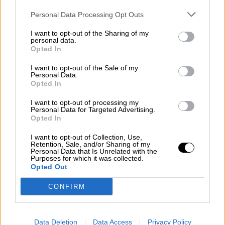
Personal Data Processing Opt Outs
I want to opt-out of the Sharing of my
personal data.
Opted In
I want to opt-out of the Sale of my
Personal Data.
Opted In
Calvo insiste en que "hay que hacer
I want to opt-out of processing my
Personal Data for Targeted Advertising.
reparación y justicia" de los delitos
Opted In
de pederastia de miembros de la
I want to opt-out of Collection, Use,
Retention, Sale, and/or Sharing of my
Iglesia
Personal Data that Is Unrelated with the
Purposes for which it was collected.
Opted Out
CONFIRM
Data Deletion
Data Access
Privacy Policy