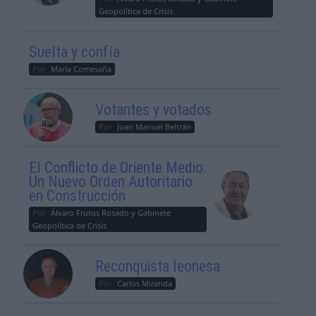
Geopolítica de Crisis
Suelta y confía
Por
María Comesaña
Votantes y votados
Por
Juan Manuel Beltrán
El Conflicto de Oriente Medio:
Un Nuevo Orden Autoritario
en Construcción
Por
Álvaro Frutos Rosado y Gabinete
Geopolítica de Crisis
Reconquista leonesa
Por
Carlos Miranda