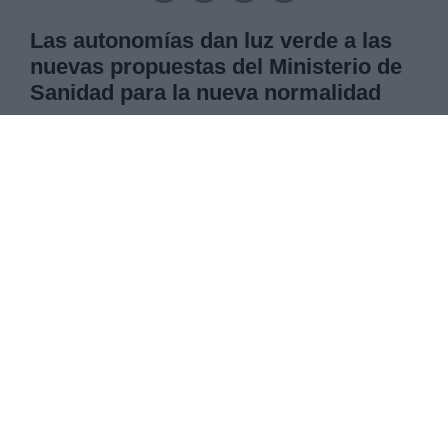
Las autonomías dan luz verde a las
nuevas propuestas del Ministerio de
Sanidad para la nueva normalidad
La ministra de Sanidad, Carolina Darias, ha
presentado en el Consejo Interterritorial del
Sistema Nacional de Salud las nuevas medidas
sanitarias contra el coronavirus para la “nueva
normalidad” que suavizan enormemente las
anteriormente presentadas y que causaron un
fuerte rechazo en distintos gobiernos regionales.
Pero ahora el ministerio ha buscado el consenso y
todas las comunidades autónomas han apoyado
las medidas, excepto el País Vasco que ha
decidido no participar en el debate ni votar.
JUEVES, 10 JUNIO 2021
AUTOR CELIA MOLINA
Mas artículos del mismo autor/a