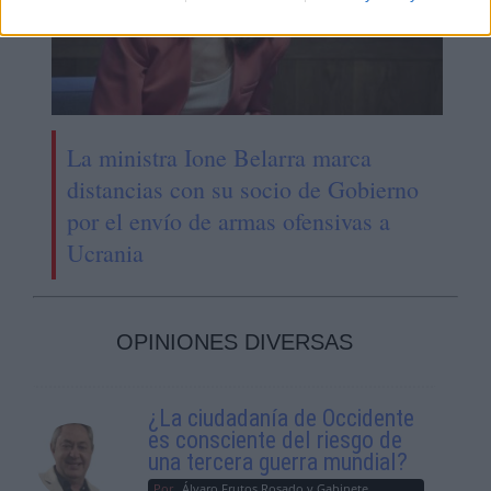
La ministra Ione Belarra marca
distancias con su socio de Gobierno
por el envío de armas ofensivas a
Ucrania
OPINIONES DIVERSAS
¿La ciudadanía de Occidente
es consciente del riesgo de
una tercera guerra mundial?
Por
Álvaro Frutos Rosado y Gabinete