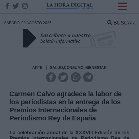
INFORMACION SOBRE LA
PROTECCIÓN DE TUS
BUSCAR
SÁBADO, 08 AGOSTO 2026
DATOS
Responsable:
Finalidad:
|
ARTE
SALUD,CONSUMO, BIENESTAR
Datos tratados:
Carmen Calvo agradece la labor de
los periodistas en la entrega de los
Premios Internacionales de
Legitimación:
Periodismo Rey de España
Destinatarios:
La celebración anual de la XXXVIII Edición de los
Premios Internacionales de Periodismo Rey de