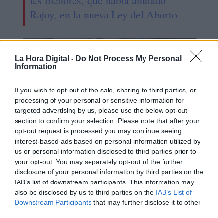
las menores, que había anulado
Rajoy, en la nueva Ley del Aborto
La Hora Digital -
Do Not Process My Personal
Information
If you wish to opt-out of the sale, sharing to third parties, or
processing of your personal or sensitive information for
targeted advertising by us, please use the below opt-out
section to confirm your selection. Please note that after your
opt-out request is processed you may continue seeing
interest-based ads based on personal information utilized by
us or personal information disclosed to third parties prior to
Se echa de menos a ministros y
your opt-out. You may separately opt-out of the further
ministras curtidos en mil batallas
disclosure of your personal information by third parties on the
IAB’s list of downstream participants. This information may
also be disclosed by us to third parties on the
IAB’s List of
Downstream Participants
that may further disclose it to other
third parties.