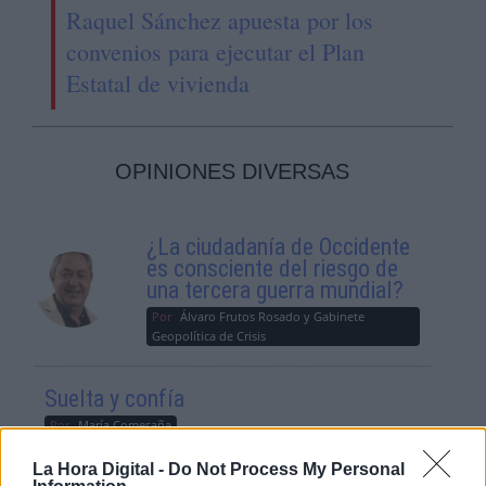
Raquel Sánchez apuesta por los
convenios para ejecutar el Plan
Estatal de vivienda
OPINIONES DIVERSAS
¿La ciudadanía de Occidente
es consciente del riesgo de
una tercera guerra mundial?
Por
Álvaro Frutos Rosado y Gabinete
Geopolítica de Crisis
Suelta y confía
Por
María Comesaña
La Hora Digital -
Do Not Process My Personal