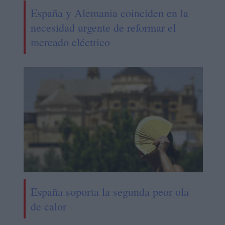
España y Alemania coinciden en la
necesidad urgente de reformar el
mercado eléctrico
España soporta la segunda peor ola
de calor