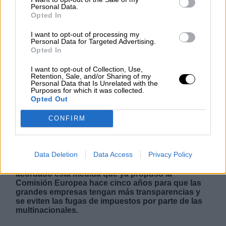
NOTICIAS MAS VISTAS
Personal Data.
Opted In
I want to opt-out of processing my
Personal Data for Targeted Advertising.
Opted In
|
LOCO MUNDO
L A I.A. Y SUS CONSECUENCIAS
I want to opt-out of Collection, Use,
Retention, Sale, and/or Sharing of my
Personal Data that Is Unrelated with the
Purposes for which it was collected.
Opted Out
Las multinacionales deberán hacer
públicos los beneficios y los
CONFIRM
impuestos que pagan en cada país de
la UE
Data Deletion
Data Access
Privacy Policy
El Parlamento Europeo y el Consejo Europeo han
acordado esta medida que ya propuso la
Comisión Europea hace cinco años para que las
grandes empresas tengan más transparencias y
se eviten las fugas de impuestos por parte de las
multinacionales.