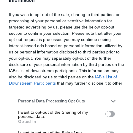
Votantes y votados
Information
Por
Juan Manuel Beltrán
If you wish to opt-out of the sale, sharing to third parties, or
processing of your personal or sensitive information for
El Conflicto de Oriente Medio:
targeted advertising by us, please use the below opt-out
Un Nuevo Orden Autoritario
section to confirm your selection. Please note that after your
en Construcción
opt-out request is processed you may continue seeing
Por
Álvaro Frutos Rosado y Gabinete
interest-based ads based on personal information utilized by
Geopolítica de Crisis
us or personal information disclosed to third parties prior to
your opt-out. You may separately opt-out of the further
disclosure of your personal information by third parties on the
Reconquista leonesa
IAB’s list of downstream participants. This information may
Por
Carlos Miranda
also be disclosed by us to third parties on the
IAB’s List of
Downstream Participants
that may further disclose it to other
third parties.
Clara Campoamor: Mi sueño,
mi pesadilla
Personal Data Processing Opt Outs
Por
María Pérez Herrero
I want to opt-out of the Sharing of my
personal data.
Opted In
I want to opt-out of the Sale of my