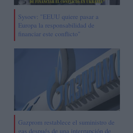
Sysoev: "EEUU quiere pasar a
Europa la responsabilidad de
financiar este conflicto"
Gazprom restablece el suministro de
gas después de una interrupción de