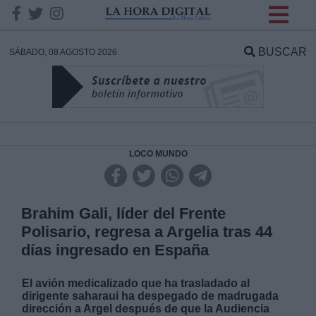
INFORMACION SOBRE LA
PROTECCIÓN DE TUS
BUSCAR
SÁBADO, 08 AGOSTO 2026
DATOS
Responsable:
Finalidad:
LOCO MUNDO
Datos tratados:
Brahim Gali, líder del Frente
Polisario, regresa a Argelia tras 44
días ingresado en España
Legitimación:
El avión medicalizado que ha trasladado al
Destinatarios:
dirigente saharaui ha despegado de madrugada
dirección a Argel después de que la Audiencia