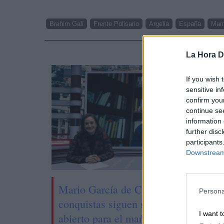
Brahim Gali
Frente Polisario
Argelia
España
Mar
NOTI
La Hora Di
If you wish 
sensitive in
confirm you
continue se
information 
further disc
participants
Downstream 
Mario García de Castro: "Todas esta
Persona
conquistas siguen siendo un camino
I want t
abierto para el mañana"