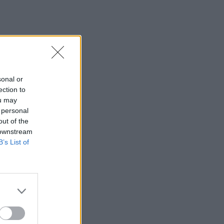
sonal or
ection to
ou may
 personal
out of the
 downstream
B’s List of