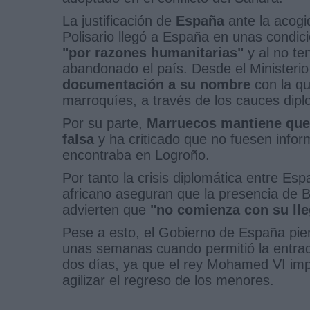
La justificación de
España
ante la acogi
Polisario llegó a España en unas condic
"por razones humanitarias"
y al no te
abandonado el país. Desde el Ministeri
documentación a su nombre
con la qu
marroquíes, a través de los cauces dipl
Por su parte,
Marruecos
mantiene que
falsa
y ha criticado que no fuesen inform
encontraba en Logroño.
Por tanto la crisis diplomática entre E
africano aseguran que la presencia de Br
advierten que
"no comienza con su lleg
Pese a esto, el Gobierno de España pi
unas semanas cuando permitió la entrad
dos días, ya que el rey Mohamed VI impu
agilizar el regreso de los menores.