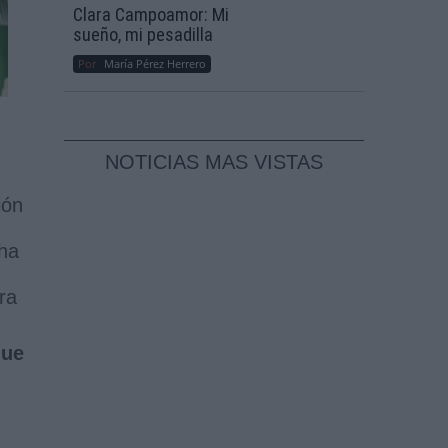
Clara Campoamor: Mi
sueño, mi pesadilla
Por
María Pérez Herrero
NOTICIAS MAS VISTAS
ión
 ha
ra
que