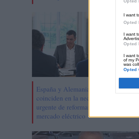
Opted 
I want t
Opted 
I want 
Advertis
Opted 
I want t
of my P
was col
Opted 
España y Alemania
Españ
coinciden en la necesidad
segun
urgente de reformar el
mercado eléctrico