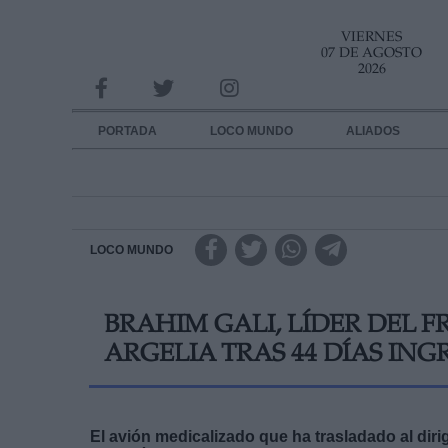
VIERNES
INFORMACION SOBRE LA PROTECCIÓN DE TUS DATOS
07 DE AGOSTO
2026
Responsable:
Finalidad:
PORTADA
LOCO MUNDO
ALIADOS
Datos tratados:
Legitimación:
Destinatarios:
LOCO MUNDO
Derechos:
BRAHIM GALI, LÍDER DEL F
link
ARGELIA TRAS 44 DÍAS IN
Información adicional
link
El avión medicalizado que ha trasladado al di