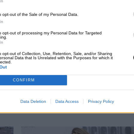
In
o opt-out of the Sale of my Personal Data.
In
to opt-out of processing my Personal Data for Targeted
ing.
In
o opt-out of Collection, Use, Retention, Sale, and/or Sharing
ersonal Data that Is Unrelated with the Purposes for which it
lected.
Out
CONFIRM
a soporta la
Fallece el exministro de
da peor ola de calor
cultura José Guirao
Data Deletion
Data Access
Privacy Policy