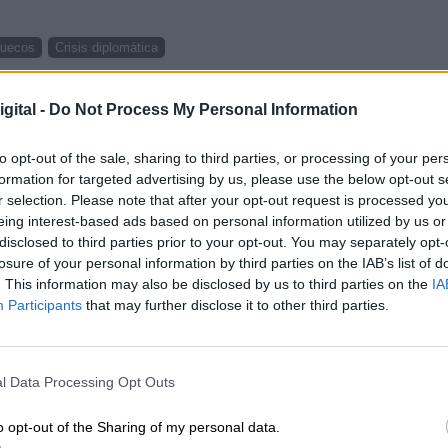
ruecos
Crisis diplomática
CIAS RELACIONADAS
gital -
Do Not Process My Personal Information
to opt-out of the sale, sharing to third parties, or processing of your per
formation for targeted advertising by us, please use the below opt-out s
r selection. Please note that after your opt-out request is processed y
eing interest-based ads based on personal information utilized by us or
disclosed to third parties prior to your opt-out. You may separately opt-
losure of your personal information by third parties on the IAB’s list of
. This information may also be disclosed by us to third parties on the
IA
Participants
that may further disclose it to other third parties.
s
Esperamos que Pedro Sánchez recupere
l Data Processing Opt Outs
el sentido de sus palabras
o opt-out of the Sharing of my personal data.