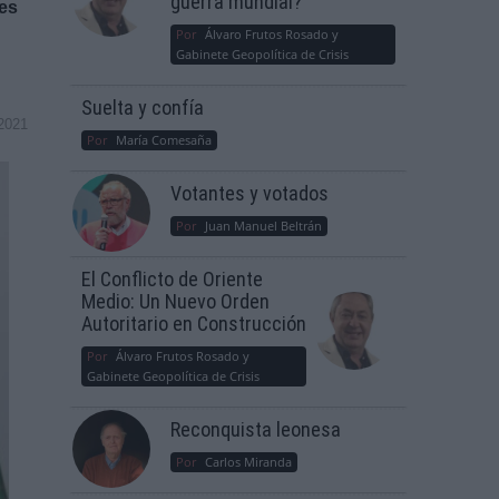
guerra mundial?
res
Por
Álvaro Frutos Rosado y
Gabinete Geopolítica de Crisis
Suelta y confía
2021
Por
María Comesaña
Votantes y votados
Por
Juan Manuel Beltrán
El Conflicto de Oriente
Medio: Un Nuevo Orden
Autoritario en Construcción
Por
Álvaro Frutos Rosado y
Gabinete Geopolítica de Crisis
Reconquista leonesa
Por
Carlos Miranda