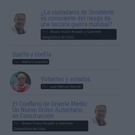
¿La ciudadanía de Occidente
es consciente del riesgo de
una tercera guerra mundial?
Por
Álvaro Frutos Rosado y Gabinete
Geopolítica de Crisis
Suelta y confía
Por
María Comesaña
Votantes y votados
Por
Juan Manuel Beltrán
El Conflicto de Oriente Medio:
Un Nuevo Orden Autoritario
en Construcción
Por
Álvaro Frutos Rosado y Gabinete
Geopolítica de Crisis