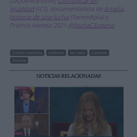
LoQueNoExiste);
Comunicar en
Igualdad
(ICI), documentalista de
Amelia,
historia de una lucha
(Serendipia) y
Premio Atenea 2021
@NuriaCSopena
Crimen machista
violencia
ley trans
Canarias
Justicia
NOTICIAS RELACIONADAS