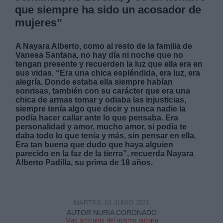
que siempre ha sido un acosador de
mujeres”
A Nayara Alberto, como al resto de la familia de
Vanesa Santana, no hay día ni noche que no
tengan presente y recuerden la luz que ella era en
Derechos:
sus vidas. “Era una chica espléndida, era luz, era
alegría. Donde estaba ella siempre habían
sonrisas, también con su carácter que era una
link
chica de armas tomar y odiaba las injusticias,
Información adicional
siempre tenía algo que decir y nunca nadie la
link
podía hacer callar ante lo que pensaba. Era
personalidad y amor, mucho amor, si podía te
daba todo lo que tenía y más, sin pensar en ella.
Era tan buena que dudo que haya alguien
parecido en la faz de la tierra”, recuerda Nayara
Alberto Padilla, su prima de 18 años.
MARTES, 01 JUNIO 2021
AUTOR NURIA CORONADO
Mas artículos del mismo autor/a