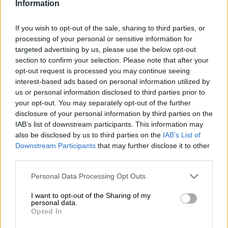
Information
¿Qué crees que pasará en el juicio?
If you wish to opt-out of the sale, sharing to third parties, or
Espero que se le condene como es, como un
processing of your personal or sensitive information for
asesino,
que todo salga a nuestro favor para
targeted advertising by us, please use the below opt-out
que pueda descansar en paz y la familia
section to confirm your selection. Please note that after your
podamos vivir ya con su recuerdo tranquilo. Y
opt-out request is processed you may continue seeing
que algún día la permanente revisable sea
interest-based ads based on personal information utilized by
pedida por toda familia que pase por algo así.
us or personal information disclosed to third parties prior to
Lo único que se merece él es esa condena,
your opt-out. You may separately opt-out of the further
aunque toda pena será poca para nosotros.
disclosure of your personal information by third parties on the
¿Tienes algún mensaje para el juez que le
IAB’s list of downstream participants. This information may
está juzgando?
also be disclosed by us to third parties on the
IAB’s List of
Para el juez, espero que sea justo.
Espero que
Downstream Participants
that may further disclose it to other
vea reflejado en la cara de mi tío y mi tía el
third parties.
sufrimiento, esa pena de esa madre que
Personal Data Processing Opt Outs
encontró a su hija en condiciones
escalofriantes.
Espero que ponga un poquito
I want to opt-out of the Sharing of my
de su parte y haga que Vanesa pueda
personal data.
descansar en paz como se merece. Creo en él
Opted In
y quiero creer también es la justicia española.