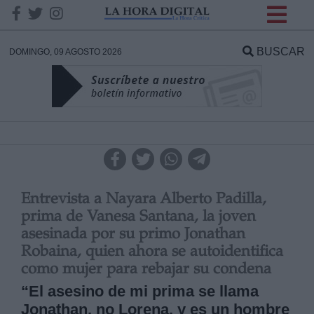
INFORMACION SOBRE LA
PROTECCIÓN DE TUS
BUSCAR
DOMINGO, 09 AGOSTO 2026
DATOS
Responsable:
Finalidad:
Datos tratados:
Entrevista a Nayara Alberto Padilla,
prima de Vanesa Santana, la joven
asesinada por su primo Jonathan
Robaina, quien ahora se autoidentifica
Legitimación:
como mujer para rebajar su condena
Destinatarios:
“El asesino de mi prima se llama
Jonathan, no Lorena, y es un hombre