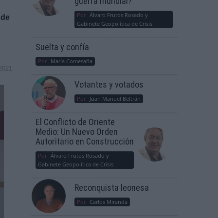
guerra mundial?
Por
Álvaro Frutos Rosado y
 de
Gabinete Geopolítica de Crisis
Suelta y confía
Por
María Comesaña
2021
Votantes y votados
Por
Juan Manuel Beltrán
El Conflicto de Oriente
Medio: Un Nuevo Orden
Autoritario en Construcción
Por
Álvaro Frutos Rosado y
Gabinete Geopolítica de Crisis
Reconquista leonesa
Por
Carlos Miranda