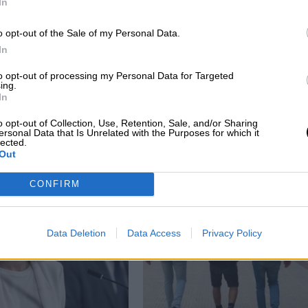
In
o opt-out of the Sale of my Personal Data.
In
to opt-out of processing my Personal Data for Targeted
ing.
lía
El PSOE-M exige la reapertura de las
In
urgencias de la atención primaria
o opt-out of Collection, Use, Retention, Sale, and/or Sharing
madrileña
ersonal Data that Is Unrelated with the Purposes for which it
lected.
Out
CONFIRM
Data Deletion
Data Access
Privacy Policy