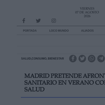
VIERNES
INFORMACION SOBRE LA PROTECCIÓN DE TUS DATOS
07 DE AGOSTO
2026
Responsable:
Finalidad:
PORTADA
LOCO MUNDO
ALIADOS
Datos tratados:
Legitimación:
Destinatarios:
SALUD,CONSUMO, BIENESTAR
Derechos:
MADRID PRETENDE AFRONT
link
SANITARIO EN VERANO CON
Información adicional
link
SALUD