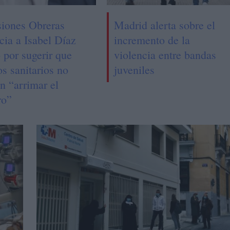
iones Obreras
Madrid alerta sobre el
cia a Isabel Díaz
incremento de la
 por sugerir que
violencia entre bandas
s sanitarios no
juveniles
n “arrimar el
ro”