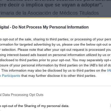
ere decir o implica que se vayan a adoptar".
rimaria de la Asociación de Médicos Titulados
do que esta reestructuración
no parece "una
mantelamiento de la Primaria".
La portavoz critic
gital -
Do Not Process My Personal Information
ases de la Primaria, que son la longitudinalidad, 
de los pacientes, a los que atiendes mejor cuanto
to opt-out of the sale, sharing to third parties, or processing of your per
formation for targeted advertising by us, please use the below opt-out s
r selection. Please note that after your opt-out request is processed y
eing interest-based ads based on personal information utilized by us or
disclosed to third parties prior to your opt-out. You may separately opt-
ros de Salud
Atención Primaria
losure of your personal information by third parties on the IAB’s list of
. This information may also be disclosed by us to third parties on the
IA
Participants
that may further disclose it to other third parties.
CIAS RELACIONADAS
l Data Processing Opt Outs
o opt-out of the Sharing of my personal data.