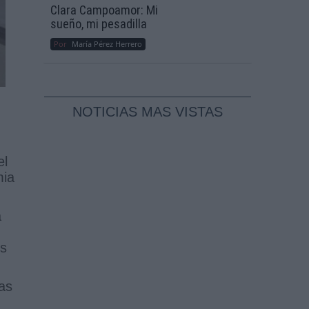
Clara Campoamor: Mi
sueño, mi pesadilla
Por
María Pérez Herrero
NOTICIAS MAS VISTAS
el
mia
a
es
las