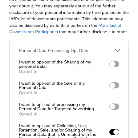
your opt-out. You may separately opt-out of the further
disclosure of your personal information by third parties on the
IAB’s list of downstream participants. This information may
also be disclosed by us to third parties on the
IAB’s List of
Sánchez anuncia una ampliación de
Downstream Participants
that may further disclose it to other
third parties.
100 euros para los estudiantes que
ostentan becas
Personal Data Processing Opt Outs
I want to opt-out of the Sharing of my
personal data.
Opted In
OPINIONES DIVERSAS
I want to opt-out of the Sale of my
Personal Data.
Opted In
¿La ciudadanía de Occidente
es consciente del riesgo de
I want to opt-out of processing my
una tercera guerra mundial?
Personal Data for Targeted Advertising.
Opted In
Por
Álvaro Frutos Rosado y Gabinete
Geopolítica de Crisis
I want to opt-out of Collection, Use,
Retention, Sale, and/or Sharing of my
Personal Data that Is Unrelated with the