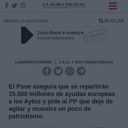
INFORMACION SOBRE LA
PROTECCIÓN DE TUS
BUSCAR
VIERNES, 07 AGOSTO 2026
DATOS
Responsable:
Finalidad:
|
LABERINTO ESPAÑOL
L A I.A. Y SUS CONSECUENCIAS
Datos tratados:
El Psoe asegura que se repartirán
15.000 millones de ayudas europeas
a los Aytos y pide al PP que deje de
Legitimación:
agitar y muestre un poco de
patriotismo
Destinatarios: