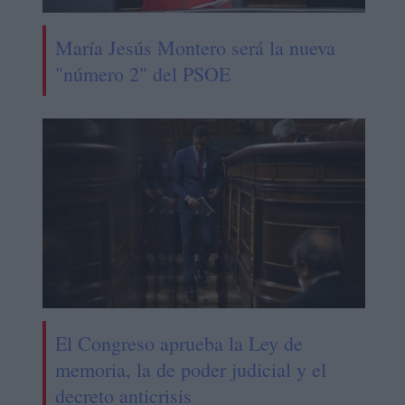
María Jesús Montero será la nueva
"número 2" del PSOE
El Congreso aprueba la Ley de
memoria, la de poder judicial y el
decreto anticrisis