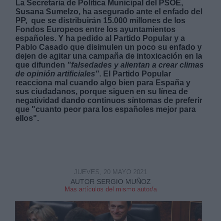
La Secretaria de Política Municipal del PSOE,
Susana Sumelzo, ha asegurado ante el enfado del
PP, que se distribuirán 15.000 millones de los
Fondos Europeos entre los ayuntamientos
españoles. Y ha pedido al Partido Popular y a
Pablo Casado que disimulen un poco su enfado y
dejen de agitar una campaña de intoxicación en la
que difunden
"falsedades y alientan a crear climas
Derechos:
de opinión artificiales"
. El Partido Popular
reacciona mal cuando algo bien para España y
sus ciudadanos, porque siguen en su línea de
link
negatividad dando continuos síntomas de preferir
Información adicional
que "cuanto peor para los españoles mejor para
link
ellos".
JUEVES, 20 MAYO 2021
AUTOR SERGIO MUÑOZ
Mas artículos del mismo autor/a