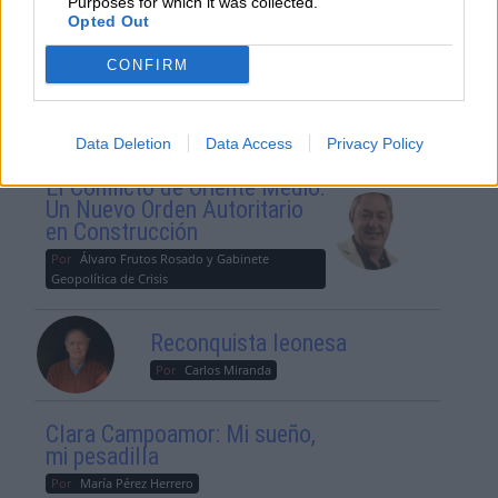
Suelta y confía
Purposes for which it was collected.
Opted Out
Por
María Comesaña
CONFIRM
Votantes y votados
Por
Juan Manuel Beltrán
Data Deletion
Data Access
Privacy Policy
El Conflicto de Oriente Medio:
Un Nuevo Orden Autoritario
en Construcción
Por
Álvaro Frutos Rosado y Gabinete
Geopolítica de Crisis
Reconquista leonesa
Por
Carlos Miranda
Clara Campoamor: Mi sueño,
mi pesadilla
Por
María Pérez Herrero