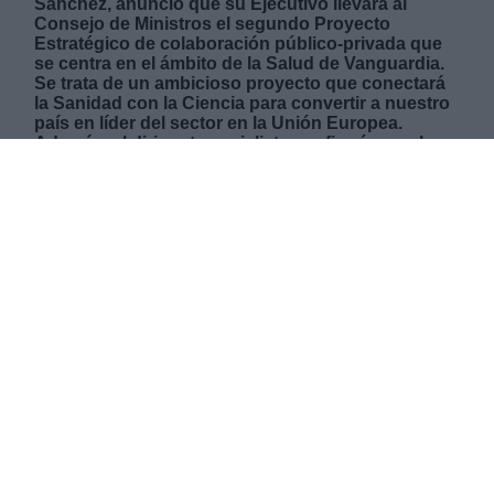
Sánchez, anunció que su Ejecutivo llevará al
Consejo de Ministros el segundo Proyecto
Estratégico de colaboración público-privada que
se centra en el ámbito de la Salud de Vanguardia.
Se trata de un ambicioso proyecto que conectará
la Sanidad con la Ciencia para convertir a nuestro
país en líder del sector en la Unión Europea.
Además, el dirigente socialista confirmó que el
crecimiento de la economía española será el
mayor del continente por lo que se espera que
recuperemos el nivel del PIB de antes de la
pandemia en alrededor de tres años, cinco años
más rápido que tras la anterior crisis financiera.
JUEVES, 20 MAYO 2021
AUTOR JOSE LUIS MARTÍN
Mas artículos del mismo autor/a