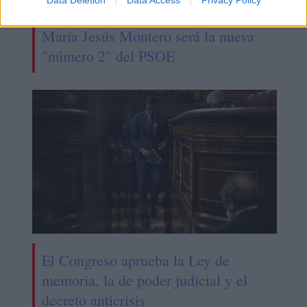
María Jesús Montero será la nueva
"número 2" del PSOE
El Congreso aprueba la Ley de
memoria, la de poder judicial y el
decreto anticrisis