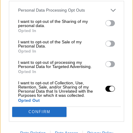
Personal Data Processing Opt Outs
I want to opt-out of the Sharing of my
personal data.
Opted In
El Congreso aprueba definitivamente
las leyes de libertad sexual, de
I want to opt-out of the Sale of my
Personal Data.
Ciencia y la reforma de la Ley
Opted In
Concursal
I want to opt-out of processing my
Personal Data for Targeted Advertising.
Opted In
I want to opt-out of Collection, Use,
Retention, Sale, and/or Sharing of my
Personal Data that Is Unrelated with the
Purposes for which it was collected.
Opted Out
CONFIRM
Data Deletion
Data Access
Privacy Policy