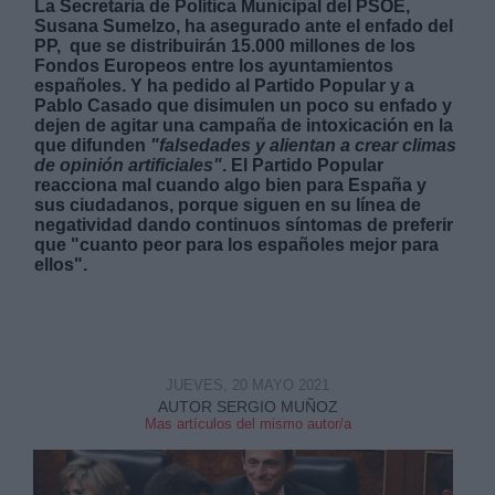
La Secretaria de Política Municipal del PSOE,
Susana Sumelzo, ha asegurado ante el enfado del
PP, que se distribuirán 15.000 millones de los
Fondos Europeos entre los ayuntamientos
españoles. Y ha pedido al Partido Popular y a
Pablo Casado que disimulen un poco su enfado y
dejen de agitar una campaña de intoxicación en la
que difunden
"falsedades y alientan a crear climas
Derechos:
de opinión artificiales"
. El Partido Popular
reacciona mal cuando algo bien para España y
sus ciudadanos, porque siguen en su línea de
link
negatividad dando continuos síntomas de preferir
Información adicional
que "cuanto peor para los españoles mejor para
link
ellos".
JUEVES, 20 MAYO 2021
AUTOR SERGIO MUÑOZ
Mas artículos del mismo autor/a