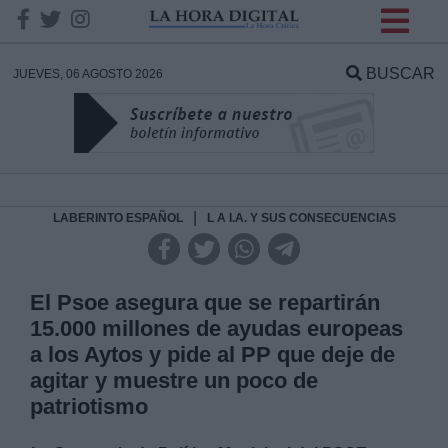
INFORMACION SOBRE LA
PROTECCIÓN DE TUS
BUSCAR
JUEVES, 06 AGOSTO 2026
DATOS
Responsable:
Finalidad:
|
LABERINTO ESPAÑOL
L A I.A. Y SUS CONSECUENCIAS
Datos tratados:
El Psoe asegura que se repartirán
15.000 millones de ayudas europeas
a los Aytos y pide al PP que deje de
Legitimación:
agitar y muestre un poco de
patriotismo
Destinatarios: