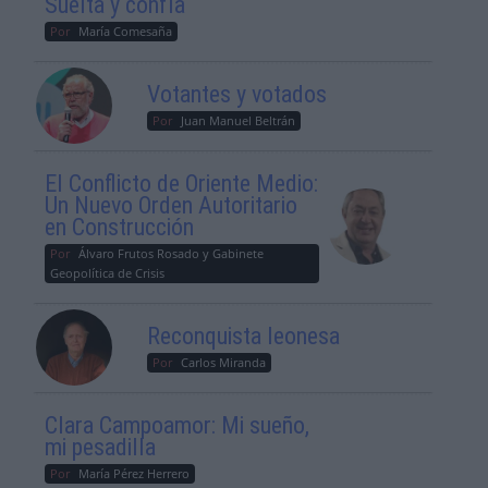
Suelta y confía
Por
María Comesaña
Votantes y votados
Por
Juan Manuel Beltrán
El Conflicto de Oriente Medio:
Un Nuevo Orden Autoritario
en Construcción
Por
Álvaro Frutos Rosado y Gabinete
Geopolítica de Crisis
Reconquista leonesa
Por
Carlos Miranda
Clara Campoamor: Mi sueño,
mi pesadilla
Por
María Pérez Herrero