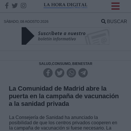
INFORMACION SOBRE LA
PROTECCIÓN DE TUS
BUSCAR
SÁBADO, 08 AGOSTO 2026
DATOS
Responsable:
Finalidad:
SALUD,CONSUMO, BIENESTAR
Datos tratados:
La Comunidad de Madrid abre la
puerta en la campaña de vacunación
a la sanidad privada
Legitimación:
La Consejería de Sanidad ha anunciado la
Destinatarios:
posibilidad de que los centros privados cooperen en
la campaña de vacunación si fuese necesario. La