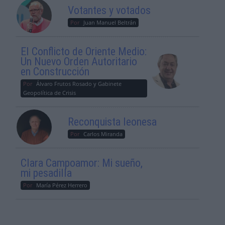
Votantes y votados
Por
Juan Manuel Beltrán
El Conflicto de Oriente Medio:
Un Nuevo Orden Autoritario
en Construcción
Por
Álvaro Frutos Rosado y Gabinete
Geopolítica de Crisis
Reconquista leonesa
Por
Carlos Miranda
Clara Campoamor: Mi sueño,
mi pesadilla
Por
María Pérez Herrero