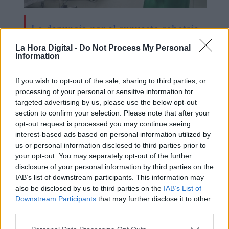
La denuncia por el supuesto sabotaje
al hospital Isabel Zendal estaba
La Hora Digital -
Do Not Process My Personal
plagada de datos falsos e
Information
imprecisiones
If you wish to opt-out of the sale, sharing to third parties, or
processing of your personal or sensitive information for
targeted advertising by us, please use the below opt-out
section to confirm your selection. Please note that after your
opt-out request is processed you may continue seeing
interest-based ads based on personal information utilized by
us or personal information disclosed to third parties prior to
your opt-out. You may separately opt-out of the further
disclosure of your personal information by third parties on the
IAB’s list of downstream participants. This information may
also be disclosed by us to third parties on the
IAB’s List of
Downstream Participants
that may further disclose it to other
third parties.
Darias destaca el papel de las