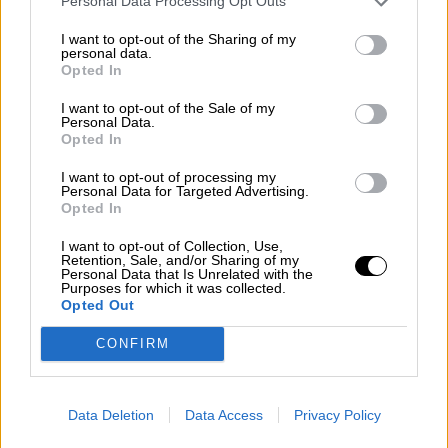
Personal Data Processing Opt Outs
empresas logísticas en la campaña
I want to opt-out of the Sharing of my
de vacunación
personal data.
Opted In
I want to opt-out of the Sale of my
Personal Data.
Opted In
I want to opt-out of processing my
Personal Data for Targeted Advertising.
Opted In
I want to opt-out of Collection, Use,
Retention, Sale, and/or Sharing of my
Personal Data that Is Unrelated with the
Purposes for which it was collected.
Opted Out
Salud Pública da luz verde a una
CONFIRM
tercera dosis de la vacuna para
pacientes inmunodeprimidos
Data Deletion
Data Access
Privacy Policy