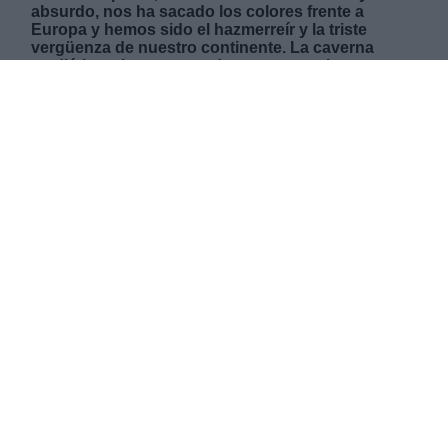
absurdo, nos ha sacado los colores frente a
Europa y hemos sido el hazmerreír y la triste
vergüenza de nuestro continente. La caverna
mediática y la propaganda arrogante y hueca
están en auge. Todo se compra y se vende. Por
eso, si Madrid vende fiesta y gana, ¿por qué no
hacerlo en otras capitales?. Pobre España pobre.
DOMINGO, 16 MAYO 2021
AUTOR CONCHA MINGUELA
Mas artículos del mismo autor/a
AUTOR IÑAKI XABIER VÉLEZ DOMINGO
Mas artículos del mismo autor/a