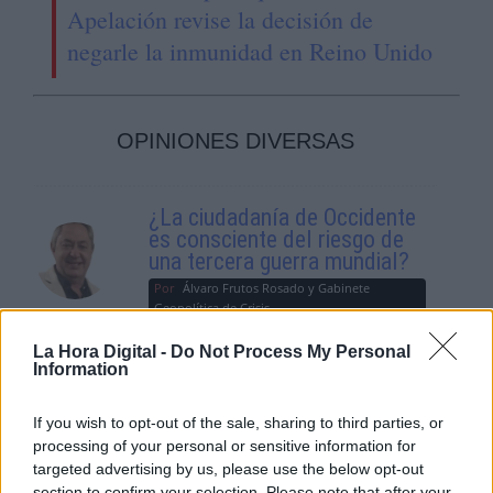
Apelación revise la decisión de
negarle la inmunidad en Reino Unido
OPINIONES DIVERSAS
¿La ciudadanía de Occidente
es consciente del riesgo de
una tercera guerra mundial?
Por
Álvaro Frutos Rosado y Gabinete
Geopolítica de Crisis
La Hora Digital -
Do Not Process My Personal
Suelta y confía
Information
Por
María Comesaña
If you wish to opt-out of the sale, sharing to third parties, or
processing of your personal or sensitive information for
Votantes y votados
targeted advertising by us, please use the below opt-out
Por
Juan Manuel Beltrán
section to confirm your selection. Please note that after your