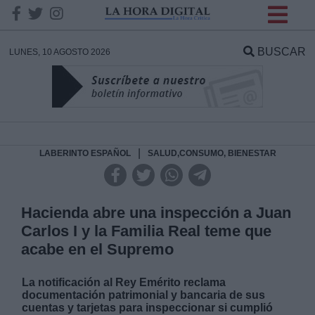
INFORMACION SOBRE LA
PROTECCIÓN DE TUS
BUSCAR
LUNES, 10 AGOSTO 2026
DATOS
Responsable:
Finalidad:
|
LABERINTO ESPAÑOL
SALUD,CONSUMO, BIENESTAR
Datos tratados:
Hacienda abre una inspección a Juan
Carlos I y la Familia Real teme que
acabe en el Supremo
Legitimación:
La notificación al Rey Emérito reclama
Destinatarios:
documentación patrimonial y bancaria de sus
cuentas y tarjetas para inspeccionar si cumplió