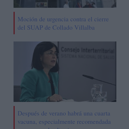
Moción de urgencia contra el cierre
del SUAP de Collado Villalba
Después de verano habrá una cuarta
vacuna, especialmente recomendada