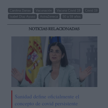
Carolina Darias
Vacunación
Vacuna Covid 19
Covid 19
Isabel Díaz Ayuso
AstraZeneca
50 a 59 años
NOTICIAS RELACIONADAS
Sanidad define oficialmente el
concepto de covid persistente