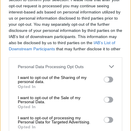
opt-out request is processed you may continue seeing
interest-based ads based on personal information utilized by
El Conflicto de Oriente Medio:
us or personal information disclosed to third parties prior to
Un Nuevo Orden Autoritario
your opt-out. You may separately opt-out of the further
en Construcción
disclosure of your personal information by third parties on the
Por
Álvaro Frutos Rosado y Gabinete
IAB’s list of downstream participants. This information may
Geopolítica de Crisis
also be disclosed by us to third parties on the
IAB’s List of
Downstream Participants
that may further disclose it to other
third parties.
Reconquista leonesa
Por
Carlos Miranda
Personal Data Processing Opt Outs
I want to opt-out of the Sharing of my
Clara Campoamor: Mi sueño,
personal data.
mi pesadilla
Opted In
Por
María Pérez Herrero
I want to opt-out of the Sale of my
Personal Data.
Opted In
I want to opt-out of processing my
Personal Data for Targeted Advertising.
NOTICIAS MAS VISTAS
Opted In