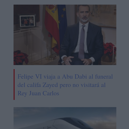
Felipe VI viaja a Abu Dabi al funeral
del califa Zayed pero no visitará al
Rey Juan Carlos