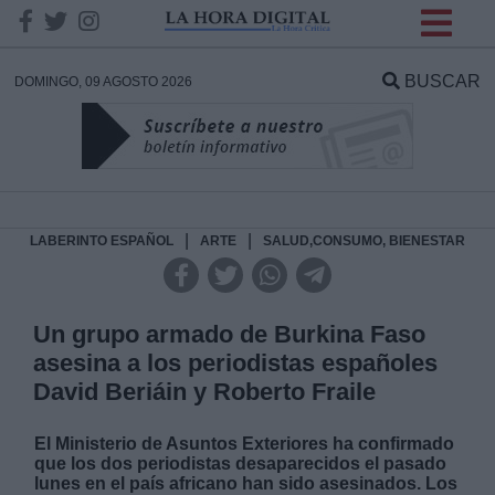
INFORMACION SOBRE LA
PROTECCIÓN DE TUS
BUSCAR
DOMINGO, 09 AGOSTO 2026
DATOS
Responsable:
Finalidad:
|
|
LABERINTO ESPAÑOL
ARTE
SALUD,CONSUMO, BIENESTAR
Datos tratados:
Un grupo armado de Burkina Faso
asesina a los periodistas españoles
David Beriáin y Roberto Fraile
Legitimación:
El Ministerio de Asuntos Exteriores ha confirmado
Destinatarios:
que los dos periodistas desaparecidos el pasado
lunes en el país africano han sido asesinados. Los