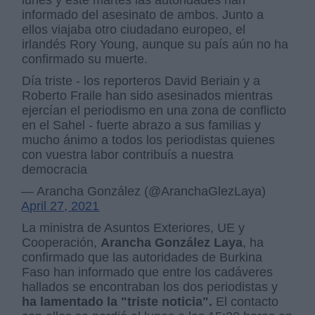
lunes y este martes las autoridades han
informado del asesinato de ambos. Junto a
ellos viajaba otro ciudadano europeo, el
irlandés Rory Young, aunque su país aún no ha
confirmado su muerte.
Día triste - los reporteros David Beriain y a
Roberto Fraile han sido asesinados mientras
ejercían el periodismo en una zona de conflicto
en el Sahel - fuerte abrazo a sus familias y
mucho ánimo a todos los periodistas quienes
con vuestra labor contribuís a nuestra
democracia
— Arancha González (@AranchaGlezLaya)
April 27, 2021
La ministra de Asuntos Exteriores, UE y
Cooperación,
Arancha González Laya
, ha
confirmado que las autoridades de Burkina
Faso han informado que entre los cadáveres
hallados se encontraban los dos periodistas y
ha lamentado la
"triste noticia".
El contacto