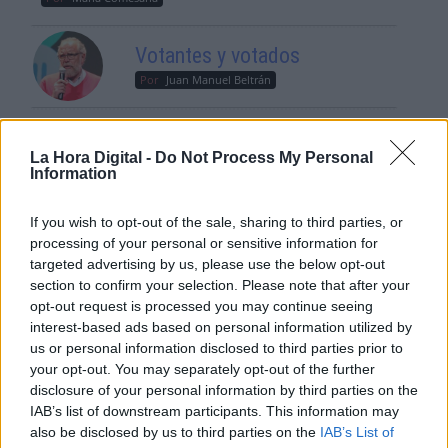
Votantes y votados
Por
Juan Manuel Beltrán
El Conflicto de Oriente Medio:
Un Nuevo Orden Autoritario
La Hora Digital -
Do Not Process My Personal
Information
en Construcción
Por
Álvaro Frutos Rosado y Gabinete
Geopolítica de Crisis
If you wish to opt-out of the sale, sharing to third parties, or
processing of your personal or sensitive information for
targeted advertising by us, please use the below opt-out
Reconquista leonesa
section to confirm your selection. Please note that after your
Por
Carlos Miranda
opt-out request is processed you may continue seeing
interest-based ads based on personal information utilized by
us or personal information disclosed to third parties prior to
Clara Campoamor: Mi sueño,
your opt-out. You may separately opt-out of the further
mi pesadilla
disclosure of your personal information by third parties on the
Por
María Pérez Herrero
IAB’s list of downstream participants. This information may
also be disclosed by us to third parties on the
IAB’s List of