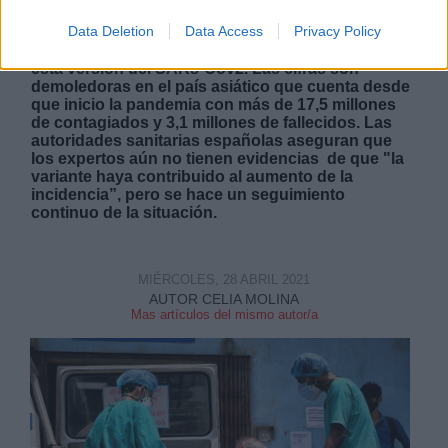
rapidez ha hecho que salten todas las alarmas y
Data Deletion
Data Access
Privacy Policy
los países occidentales ya han activado medidas
de protección para tratar de frenar la expansión de
esta versión del SARs-Cov2. Las cifras son
demoledoras en el país asiático que cuenta desde
que inicio la pandemia con más de 17,5 millones
de contagiados y 3,1 millones de fallecidos. Las
autoridades sanitarias españolas aseguran que
los expertos aún no tienen evidencias de que "la
variante haya contribuido al aumento de la
incidencia”, pero se hace un seguimiento
continuo de la situación.
MIÉRCOLES, 28 ABRIL 2021
AUTOR CELIA MOLINA
Mas artículos del mismo autor/a