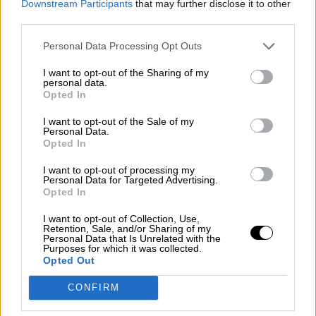
Downstream Participants
that may further disclose it to other
third parties.
NOTICIAS MAS VISTAS
Personal Data Processing Opt Outs
I want to opt-out of the Sharing of my
personal data.
Opted In
|
I want to opt-out of the Sale of my
LOCO MUNDO
SALUD,CONSUMO, BIENESTAR
Personal Data.
Opted In
I want to opt-out of processing my
El Gobierno ordena cuarentena
Personal Data for Targeted Advertising.
Opted In
obligatoria de 10 días a los viajeros
procedentes de India
I want to opt-out of Collection, Use,
Retention, Sale, and/or Sharing of my
Personal Data that Is Unrelated with the
Purposes for which it was collected.
La situación epidemiológica en India es dramática,
Opted Out
según fuentes oficiales fallecen por COVID-19 dos
personas al minuto, 120 cada hora, más de 2700
CONFIRM
muertos en el día de ayer y, registran por sexto día
consecutivo más de 300.000 contagios diarios. La
nueva variante del virus que se propaga a mayor