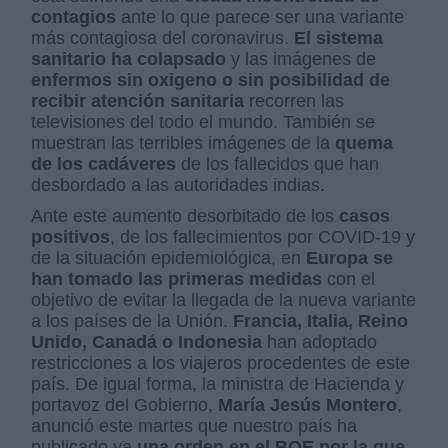
contagios
ante lo que parece ser una variante
más contagiosa del coronavirus.
El sistema
sanitario ha colapsado
y las imágenes de
enfermos sin oxigeno o sin posibilidad de
recibir atención sanitaria
recorren las
televisiones del todo el mundo. También se
muestran las terribles imágenes de la
quema
de los cadáveres
de los fallecidos que han
desbordado a las autoridades indias.
Ante este aumento desorbitado de los
casos
positivos
, de los fallecimientos por COVID-19 y
de la situación epidemiológica, en
Europa se
han tomado las primeras medidas
con el
objetivo de evitar la llegada de la nueva variante
a los países de la Unión.
Francia, Italia, Reino
Unido, Canadá o Indonesia
han adoptado
restricciones a los viajeros procedentes de este
país. De igual forma, la ministra de Hacienda y
portavoz del Gobierno,
María Jesús Montero
,
anunció este martes que nuestro país ha
publicado ya
una orden en el BOE por la que