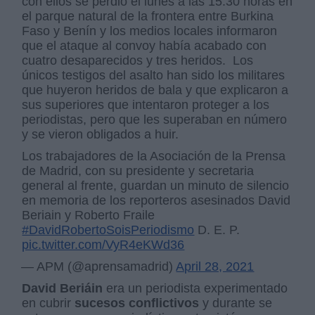
con ellos se perdió el lunes a las 15:30 horas en
el parque natural de la frontera entre Burkina
Faso y Benín y los medios locales informaron
que el ataque al convoy había acabado con
cuatro desaparecidos y tres heridos. Los
únicos testigos del asalto han sido los militares
que huyeron heridos de bala y que explicaron a
sus superiores que intentaron proteger a los
periodistas, pero que les superaban en número
y se vieron obligados a huir.
Los trabajadores de la Asociación de la Prensa
de Madrid, con su presidente y secretaria
general al frente, guardan un minuto de silencio
en memoria de los reporteros asesinados David
Beriain y Roberto Fraile
#DavidRobertoSoisPeriodismo
D. E. P.
pic.twitter.com/VyR4eKWd36
— APM (@aprensamadrid)
April 28, 2021
David Beriáin
era un periodista experimentado
en cubrir
sucesos conflictivos
y durante se