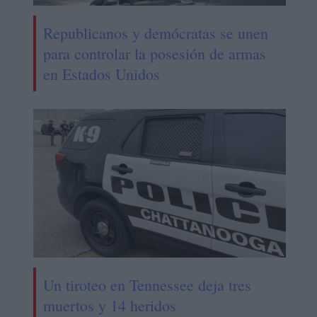
Republicanos y demócratas se unen
para controlar la posesión de armas
en Estados Unidos
Un tiroteo en Tennessee deja tres
muertos y 14 heridos