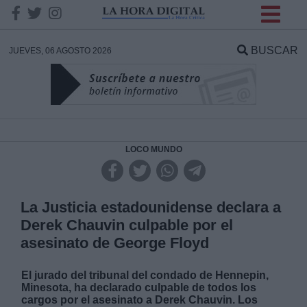
INFORMACION SOBRE LA
PROTECCIÓN DE TUS
BUSCAR
JUEVES, 06 AGOSTO 2026
DATOS
Responsable:
Finalidad:
LOCO MUNDO
Datos tratados:
La Justicia estadounidense declara a
Derek Chauvin culpable por el
asesinato de George Floyd
Legitimación:
El jurado del tribunal del condado de Hennepin,
Destinatarios:
Minesota, ha declarado culpable de todos los
cargos por el asesinato a Derek Chauvin. Los