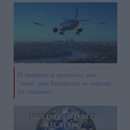
El impuesto al queroseno, una
"ruina" para España que no reducirá
las emisiones