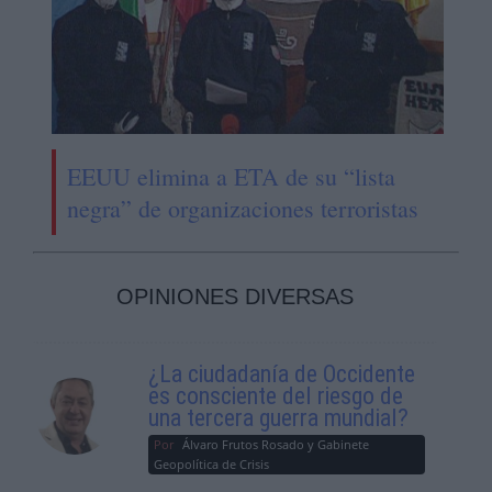
EEUU elimina a ETA de su “lista
negra” de organizaciones terroristas
OPINIONES DIVERSAS
¿La ciudadanía de Occidente
es consciente del riesgo de
una tercera guerra mundial?
Por
Álvaro Frutos Rosado y Gabinete
Geopolítica de Crisis