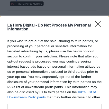
Por
María Pérez Herrero
La Hora Digital -
Do Not Process My Personal
NOTICIAS MAS VISTAS
Information
If you wish to opt-out of the sale, sharing to third parties, or
processing of your personal or sensitive information for
targeted advertising by us, please use the below opt-out
|
LOCO MUNDO
SALUD,CONSUMO, BIENESTAR
section to confirm your selection. Please note that after your
opt-out request is processed you may continue seeing
interest-based ads based on personal information utilized by
us or personal information disclosed to third parties prior to
Sanidad asegura que el Certificado
your opt-out. You may separately opt-out of the further
Verde Digital de vacunación se
disclosure of your personal information by third parties on the
IAB’s list of downstream participants. This information may
implantará en junio
also be disclosed by us to third parties on the
IAB’s List of
Downstream Participants
that may further disclose it to other
El secretario general de Salud Digital, Información
third parties.
e Innovación del Sistema Nacional de Salud,