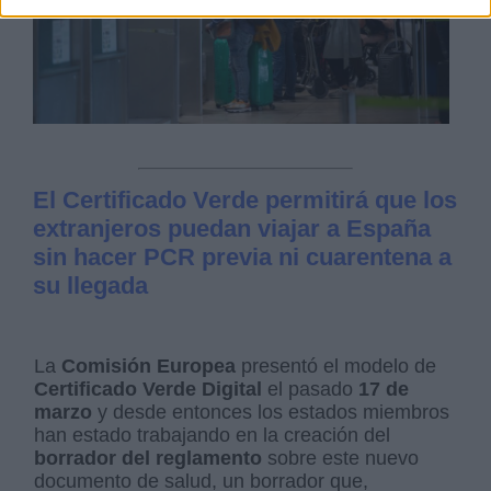
El Certificado Verde permitirá que los
extranjeros puedan viajar a España
sin hacer PCR previa ni cuarentena a
su llegada
La
Comisión Europea
presentó el modelo de
Certificado Verde Digital
el pasado
17 de
marzo
y desde entonces los estados miembros
han estado trabajando en la creación del
borrador del reglamento
sobre este nuevo
documento de salud, un borrador que,