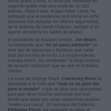
tercer grado y otros 10 años por homicidio en
segundo grado más una multa de 20.000
dolores. Pese a esto, el juez Peter Cahill, ha
señalado que la sentencia será oficial en ocho
semanas tras estudiar los últimos argumentos
de la defensa de Derek Chauvin, aunque el ex
agente de policía no saldrá de prisión.
El presidente de Estados Unidos,
Joe Biden
,
ha destacado que
“es un paso adelante”
en
este tipo de injusticias y fortalece que nadie
está por encima de la ley. La vicepresidenta,
Kamala Harris, ha condenado “la larga historia
de racismo sistémico” que se vive en Estados
Unidos.
La novia de George Floyd,
Courteney Ross
ha
declarado a la CNN que
“este es un gran día
para el mundo”
y que se abre una oportunidad
para que otras muchas personas que han
tenido que pasar por estas situaciones puedan
“reabrir sus casos”. El hermano del fallecido,
Philonise Floyd
, ha mostrado su alivio al