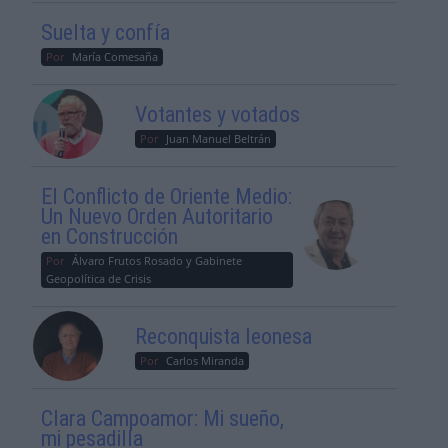
Suelta y confía
Por
María Comesaña
Votantes y votados
Por
Juan Manuel Beltrán
El Conflicto de Oriente Medio:
Un Nuevo Orden Autoritario
en Construcción
Por
Álvaro Frutos Rosado y Gabinete
Geopolítica de Crisis
Reconquista leonesa
Por
Carlos Miranda
Clara Campoamor: Mi sueño,
mi pesadilla