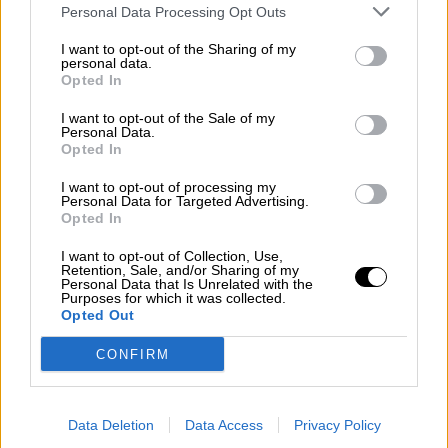
Alfredo González ha explicado en rueda de prensa
Personal Data Processing Opt Outs
que el borrador del reglamento del Certificado
Verde Digital de vacunación ha sido aprobado en
I want to opt-out of the Sharing of my
la Unión Europea, por lo que se espera que a
personal data.
prinicipios de junio este sea aprobado por el
Opted In
Parlamento Europeo y pueda comenzar a
utilizarse a finales del mismo mes. González ha
I want to opt-out of the Sale of my
asegurado que el Gobierno ya está trabajando
Personal Data.
junto a las comunidades autónomas en la
Opted In
implantación del Certificado Verde Digital de
vacunación para asegurar que este verano
I want to opt-out of processing my
España recibe turismo europeo seguro.
Personal Data for Targeted Advertising.
Opted In
VIERNES, 16 ABRIL 2021
I want to opt-out of Collection, Use,
Retention, Sale, and/or Sharing of my
AUTOR CELIA MOLINA
Personal Data that Is Unrelated with the
Mas artículos del mismo autor/a
Purposes for which it was collected.
Opted Out
CONFIRM
Data Deletion
Data Access
Privacy Policy