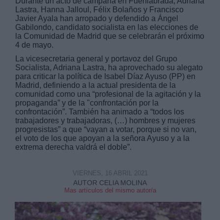
Durante un acto de campaña en Fuenlabrada, Adriana
Lastra, Hanna Jalloul, Félix Bolaños y Francisco
Javier Ayala han arropado y defendido a Ángel
Gabilondo, candidato socialista en las elecciones de
la Comunidad de Madrid que se celebrarán el próximo
4 de mayo.
La vicesecretaria general y portavoz del Grupo
Derechos:
Socialista, Adriana Lastra, ha aprovechado su alegato
para criticar la política de Isabel Díaz Ayuso (PP) en
Madrid, definiendo a la actual presidenta de la
link
comunidad como una “profesional de la agitación y la
propaganda” y de la "confrontación por la
Información adicional
confrontación”.
También ha animado
a “todos los
link
trabajadores y trabajadoras, (…) hombres y mujeres
progresistas” a que “vayan a votar, porque si no van,
el voto de los que apoyan a la señora Ayuso y a la
extrema derecha valdrá el doble”.
VIERNES, 16 ABRIL 2021
AUTOR CELIA MOLINA
Mas artículos del mismo autor/a