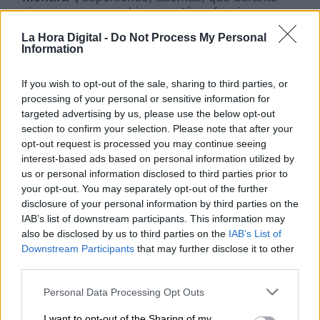
cinco meses su gobierno esté en funciones y
sea incapaz de tomar decisione
s. Por ello
La Hora Digital -
Do Not Process My Personal
para
Bolaños
, el gobierno de Ayuso es
“la cara
Information
de la incapacidad (…) la cara de la injusticia
y de la insolidaridad”
. Al igual que Lastra,
If you wish to opt-out of the sale, sharing to third parties, or
Bolaños ha comentado que Ayuso quiere
processing of your personal or sensitive information for
gobernar con la ultraderecha y que “en
targeted advertising by us, please use the below opt-out
cierto modo es normal porque no dejan de
section to confirm your selection. Please note that after your
ser lo mismo”
.
opt-out request is processed you may continue seeing
El
#4M
si no puedes ir a votar, vota por correo.
interest-based ads based on personal information utilized by
us or personal information disclosed to third parties prior to
¡TENEMOS TODOS QUE IR A VOTAR!
your opt-out. You may separately opt-out of the further
disclosure of your personal information by third parties on the
Ellos no quieren que votemos.
IAB’s list of downstream participants. This information may
Si no vamos a votar, la derecha vuelve a ganar.
also be disclosed by us to third parties on the
IAB’s List of
Y ya son muchos años de derecha.
Downstream Participants
that may further disclose it to other
third parties.
🗳️ El 4 de mayo, ¡a votar!
Personal Data Processing Opt Outs
🌹 Félix Bolaños
#HazloXMadrid
I want to opt-out of the Sharing of my