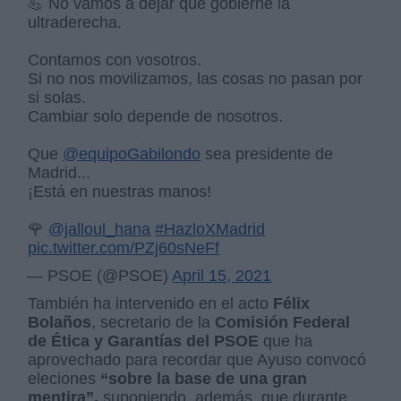
💪 No vamos a dejar que gobierne la
ultraderecha.
Contamos con vosotros.
Si no nos movilizamos, las cosas no pasan por
si solas.
Cambiar solo depende de nosotros.
Que
@equipoGabilondo
sea presidente de
Madrid...
¡Está en nuestras manos!
🌹
@jalloul_hana
#HazloXMadrid
pic.twitter.com/PZj60sNeFf
— PSOE (@PSOE)
April 15, 2021
También ha intervenido en el acto
Félix
Bolaños
, secretario de la
Comisión Federal
de Ética y Garantías del PSOE
que ha
aprovechado para recordar que Ayuso convocó
eleciones
“sobre la base de una gran
mentira”,
suponiendo, además, que durante