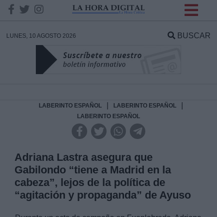
INFORMACION SOBRE LA
PROTECCIÓN DE TUS
BUSCAR
LUNES, 10 AGOSTO 2026
DATOS
Responsable:
Finalidad:
|
|
LABERINTO ESPAÑOL
LABERINTO ESPAÑOL
LABERINTO ESPAÑOL
Datos tratados:
Adriana Lastra asegura que
Gabilondo “tiene a Madrid en la
Legitimación:
cabeza”, lejos de la política de
“agitación y propaganda” de Ayuso
Destinatarios: