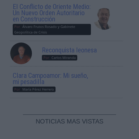
El Conflicto de Oriente Medio:
Un Nuevo Orden Autoritario
en Construcción
Por
Álvaro Frutos Rosado y Gabinete
Geopolítica de Crisis
Reconquista leonesa
Por
Carlos Miranda
Clara Campoamor: Mi sueño,
mi pesadilla
Por
María Pérez Herrero
NOTICIAS MAS VISTAS