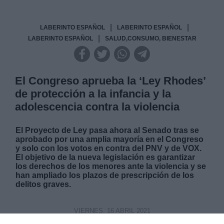
|
|
LABERINTO ESPAÑOL
LABERINTO ESPAÑOL
|
LABERINTO ESPAÑOL
SALUD,CONSUMO, BIENESTAR
El Congreso aprueba la ‘Ley Rhodes’
de protección a la infancia y la
adolescencia contra la violencia
El Proyecto de Ley pasa ahora al Senado tras se
aprobado por una amplia mayoría en el Congreso
y solo con los votos en contra del PNV y de VOX.
El objetivo de la nueva legislación es garantizar
los derechos de los menores ante la violencia y se
han ampliado los plazos de prescripción de los
delitos graves.
VIERNES, 16 ABRIL 2021
AUTOR SERGIO MUÑOZ