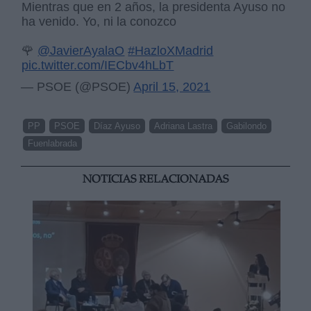
Mientras que en 2 años, la presidenta Ayuso no
ha venido. Yo, ni la conozco
🌹
@JavierAyalaO
#HazloXMadrid
pic.twitter.com/IECbv4hLbT
— PSOE (@PSOE)
April 15, 2021
PP
PSOE
Díaz Ayuso
Adriana Lastra
Gabilondo
Fuenlabrada
NOTICIAS RELACIONADAS