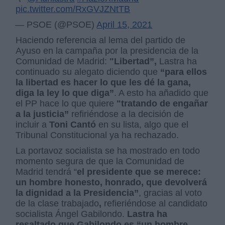
pic.twitter.com/RxGVJZNtTB
— PSOE (@PSOE)
April 15, 2021
Haciendo referencia al lema del partido de
Ayuso en la campaña por la presidencia de la
Comunidad de Madrid:
"Libertad”,
Lastra ha
continuado su alegato diciendo que
“para ellos
la libertad es hacer lo que les dé la gana,
diga la ley lo que diga”
. A esto ha añadido que
el PP hace lo que quiere
"tratando de engañar
a la justicia”
refiriéndose a la decisión de
incluir a
Toni Cantó
en su lista, algo que el
Tribunal Constitucional ya ha rechazado.
La portavoz socialista se ha mostrado en todo
momento segura de que la Comunidad de
Madrid tendrá “
el presidente que se merece:
un hombre honesto, honrado, que devolverá
la dignidad a la Presidencia”
, gracias al voto
de la clase trabajado
,
refieriéndose al candidato
socialista Ángel Gabilondo.
Lastra ha
resaltado que Gabilondo es “un hombre