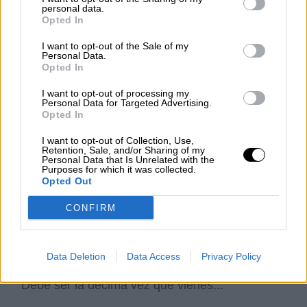
pic.twitter.com/49RcUE1Ny3
personal data.
Opted In
— PSOE (@PSOE)
April 15, 2021
I want to opt-out of the Sale of my
Al final del acto ha intervenido
Francisco
Personal Data.
Javier Ayala
,
alcalde socialista de
Opted In
Fuenlabrada
que ha asegurado que la
localidad que
“es una ciudad de trabajadores
I want to opt-out of processing my
Personal Data for Targeted Advertising.
y trabajadoras” que sabe que “el Partido
Opted In
Socialista es el que mejor defiende los
derechos”
de quienes viven en ella; y ha
I want to opt-out of Collection, Use,
aprovechado su intervención para pedir a
Retention, Sale, and/or Sharing of my
Personal Data that Is Unrelated with the
Bolaños que
“transmita al presidente
Purposes for which it was collected.
Sánchez el agradecimiento de todos los
Opted Out
fuenlabreños por haberse echado el país a la
espalda y haber tomado decisiones –que
CONFIRM
eso es gobernar, y no tuitear- para hacer
frente a esta crisis sanitaria y sus
consecuencias”
.
Data Deletion
Data Access
Privacy Policy
Gracias,
@Adrilastra
por venir a Fuenlabrada.
Debe ser la décima vez que vienes...