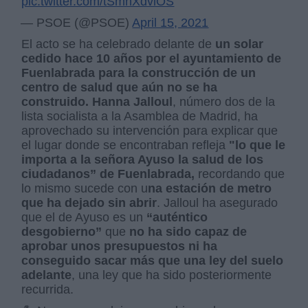
pic.twitter.com/tSmnXdvlOS
— PSOE (@PSOE)
April 15, 2021
El acto se ha celebrado delante de
un solar
cedido hace 10 años por el ayuntamiento de
Fuenlabrada para la construcción de un
centro de salud que aún no se ha
construido.
Hanna Jalloul
, número dos de la
lista socialista a la Asamblea de Madrid, ha
aprovechado su intervención para explicar que
el lugar donde se encontraban refleja
"lo que le
importa a la señora Ayuso la salud de los
ciudadanos” de Fuenlabrada,
recordando que
lo mismo sucede con u
na estación de metro
que ha dejado sin abrir
. Jalloul ha asegurado
que el de Ayuso es un
“auténtico
desgobierno”
que
no ha sido capaz de
aprobar unos presupuestos ni ha
conseguido sacar más que una ley del suelo
adelante
, una ley que ha sido posteriormente
recurrida.