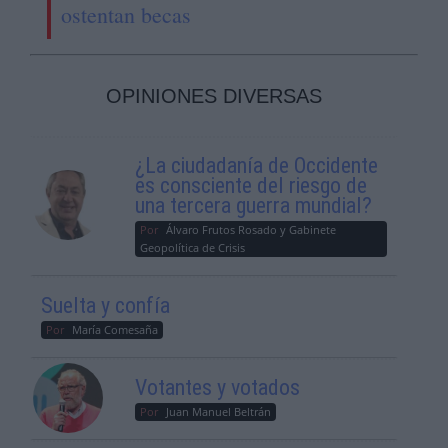
ostentan becas
OPINIONES DIVERSAS
¿La ciudadanía de Occidente
es consciente del riesgo de
una tercera guerra mundial?
Por
Álvaro Frutos Rosado y Gabinete
Geopolítica de Crisis
Suelta y confía
Por
María Comesaña
Votantes y votados
Por
Juan Manuel Beltrán