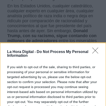
En los Estados Unidos, cualquier catedrático,
cualquier experto en cualquier área, cualquier
analista político de raza india o negra deja en
ridículo por comparación de racionalidad y
conocimientos al que fue presidente del país
hasta antes de ayer. Sin embargo,
Donald
Trump, con su racismo, sigue contando con
millones de admiradores
entre los miserables
que, al parecer, necesitan sentirse racistas para
sentirse personas. El racismo es otro de los
La Hora Digital -
Do Not Process My Personal
tentáculos del odio, pero hay más. Hay quien
Information
necesita
sentirse xenófobo
por la misma razón
y quien necesita
mostrar su odio por los
If you wish to opt-out of the sale, sharing to third parties, or
homosexuales
para que nadie, ni él mismo,
processing of your personal or sensitive information for
dude de su normalidad. Donald Trump vive de
targeted advertising by us, please use the below opt-out
hacer el ridículo repitiendo sus llamamientos al
section to confirm your selection. Please note that after your
odio y ahora estafando a los miserables que
opt-out request is processed you may continue seeing
responden a sus desesperadas peticiones de
interest-based ads based on personal information utilized by
donativos para hacer frente a los
múltiples
us or personal information disclosed to third parties prior to
problemas económicos
y jurídicos que le
your opt-out. You may separately opt-out of the further
están amenazando con la ruina. Y los