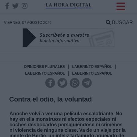
INFORMACION SOBRE LA
PROTECCIÓN DE TUS
BUSCAR
VIERNES, 07 AGOSTO 2026
DATOS
Responsable:
Finalidad:
|
|
OPINIONES PLURALES
LABERINTO ESPAÑOL
|
LABERINTO ESPAÑOL
LABERINTO ESPAÑOL
Datos tratados:
Contra el odio, la voluntad
Legitimación:
Anoche volví a ver una película escalofriante. No
hay en ella monstruos ni efectos especiales ni
coches desbocados persiguiéndose ni crímenes
Destinatarios:
ni violencia de ninguna clase. Va de un viaje por la
mente de Bertie, un infeliz tartamudo aquejado de