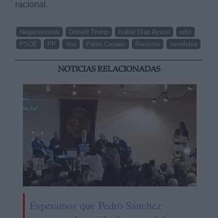
racional.
Negacionistas
Donald Trump
Isabel Díaz Ayuso
odio
PSOE
PP
Vox
Pablo Casado
Racismo
xenofobia
NOTICIAS RELACIONADAS
Esperamos que Pedro Sánchez