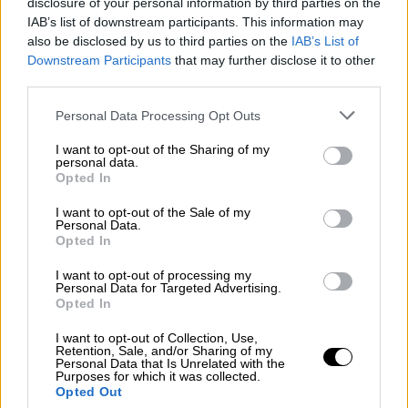
disclosure of your personal information by third parties on the
miserables le están enviando dinero. La única
IAB’s list of downstream participants. This information may
explicación posible es que hay miserables que
also be disclosed by us to third parties on the
IAB’s List of
necesitan odiar a los demás para no odiarse a
Downstream Participants
that may further disclose it to other
sí mismos. ¿Será eso lo que ha ocurrido a los
third parties.
líderes del PP en España para que sus
discursos y su actuación en el Congreso ya no
Personal Data Processing Opt Outs
se distingan de los discursos y la actuación de
los predicadores del odio más matones?
I want to opt-out of the Sharing of my
personal data.
Opted In
I want to opt-out of the Sale of my
Personal Data.
Opted In
I want to opt-out of processing my
Personal Data for Targeted Advertising.
Opted In
El valor de la mentira
I want to opt-out of Collection, Use,
Retention, Sale, and/or Sharing of my
Por María Mir-Rocafort
Personal Data that Is Unrelated with the
Purposes for which it was collected.
lunes, 5 de abril de 2021
Opted Out