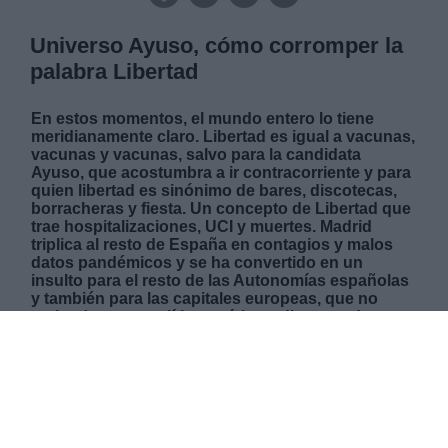
Universo Ayuso, cómo corromper la
palabra Libertad
En estos momentos, el mundo entero lo tiene
meridianamente claro. Libertad es igual a vacunas,
vacunas y vacunas, salvo para la candidata
Ayuso, que acostumbra a ir contracorriente y para
quien libertad es sinónimo de bares, discotecas,
borracheras y fiesta. Un concepto de Libertad que
trae hospitalizaciones, UCI y muertes. Madrid
triplica al resto de España en contagios y malos
datos pandémicos y se ha convertido en un
insulto para el resto de las Autonomías españolas
y también para las capitales europeas, que no
entienden esta política errática y disparatada que
para muchos roza lo ilegal. Algún día la historia
pedirá cuentas a la presidenta madrileña en
funciones, pero mientras tanto, la libertad este 4-M
equivale a votar por un Gobierno Serio,
Responsable, Solidario, Limpio, Ecológico y que
apueste por la salud y la vida como derechos
fundamentales.