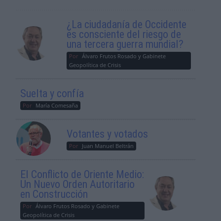
¿La ciudadanía de Occidente
es consciente del riesgo de
una tercera guerra mundial?
Por
Álvaro Frutos Rosado y Gabinete
Geopolítica de Crisis
Suelta y confía
Por
María Comesaña
Votantes y votados
Por
Juan Manuel Beltrán
El Conflicto de Oriente Medio:
Un Nuevo Orden Autoritario
en Construcción
Por
Álvaro Frutos Rosado y Gabinete
Geopolítica de Crisis