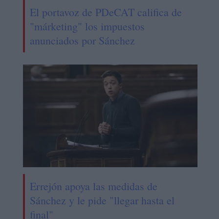
El portavoz de PDeCAT califica de
"márketing" los impuestos
anunciados por Sánchez
Errejón apoya las medidas de
Sánchez y le pide "llegar hasta el
final"