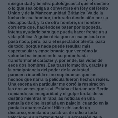
inseguridad y timidez patológicas al que el destino
o lo que sea obliga a convertirse en Rey del Reino
Unido y de la Mancomunidad Británica. Va de la
lucha de ese hombre, torturado desde niño por su
discapacidad, y la de otro hombre, un hombre
corriente que, haciéndose pasar por logopeda,
intenta ayudarle para que pueda hacer frente a su
Derechos:
vida pública. Alguien diría que en esa película no
pasa nada, pero, para el espectador atento, pasa
de todo, porque nada puede resultar más
link
espectacular y emocionante que ver cómo la
voluntad va imponiendo su poder hasta
Información adicional
transformar el carácter y, por ende, las vidas de
link
esos dos hombres. Esa transformación, gracias a
la omnipotencia del poder de la voluntad,
parecería increíble si no supiéramos que los
hechos que narra la película fueron hechos reales.
Una escena en particular me cortó la respiración
las dos veces que la vi. Estaba el tartamudo Bertie
rumiando su inseguridad y el golpe brutal de su
destino mientras miraba las noticias en una
pantalla de cine instalada en palacio, cuando en la
pantalla aparece Adolf Hitler chillando un
discurso, vomitando palabras de odio a toda
velocidad y sin tartamudear. La expresión de la