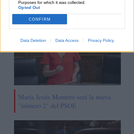
Purposes for which it was collected.
Concursal
Opted Out
CONFIRM
Data Deletion
Data Access
Privacy Policy
María Jesús Montero será la nueva
"número 2" del PSOE