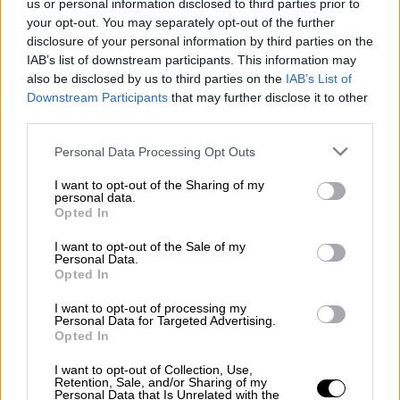
us or personal information disclosed to third parties prior to
your opt-out. You may separately opt-out of the further
disclosure of your personal information by third parties on the
Esperamos que Pedro Sánchez
IAB’s list of downstream participants. This information may
recupere el sentido de sus palabras
also be disclosed by us to third parties on the
IAB’s List of
Downstream Participants
that may further disclose it to other
third parties.
Personal Data Processing Opt Outs
I want to opt-out of the Sharing of my
personal data.
Opted In
I want to opt-out of the Sale of my
Personal Data.
Opted In
I want to opt-out of processing my
Personal Data for Targeted Advertising.
Opted In
El Congreso aprueba definitivamente
las leyes de libertad sexual, de
I want to opt-out of Collection, Use,
Retention, Sale, and/or Sharing of my
Ciencia y la reforma de la Ley
Personal Data that Is Unrelated with the