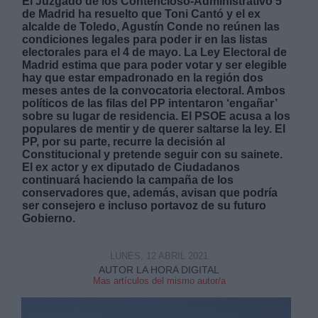
El Juzgado de los Contencioso-Administrativo 5
de Madrid ha resuelto que Toni Cantó y el ex
alcalde de Toledo, Agustín Conde no reúnen las
condiciones legales para poder ir en las listas
electorales para el 4 de mayo. La Ley Electoral de
Madrid estima que para poder votar y ser elegible
hay que estar empadronado en la región dos
meses antes de la convocatoria electoral. Ambos
Derechos:
políticos de las filas del PP intentaron ‘engañar’
sobre su lugar de residencia. El PSOE acusa a los
populares de mentir y de querer saltarse la ley. El
link
PP, por su parte, recurre la decisión al
Información adicional
Constitucional y pretende seguir con su sainete.
link
El ex actor y ex diputado de Ciudadanos
continuará haciendo la campaña de los
conservadores que, además, avisan que podría
ser consejero e incluso portavoz de su futuro
Gobierno.
LUNES, 12 ABRIL 2021
AUTOR LA HORA DIGITAL
Mas artículos del mismo autor/a