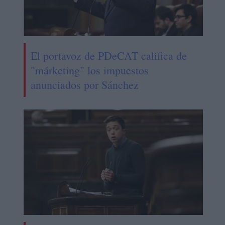
El portavoz de PDeCAT califica de
"márketing" los impuestos
anunciados por Sánchez