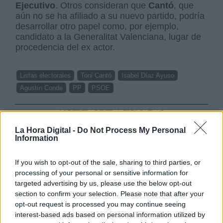
Ejecutivo
. Otros consideran que
Cantó
, que
aún no se ha afiliado a su nuevo partido, podría
desarrollar otro papel como, por ejemplo,
candidato a la Generalitat Valenciana, lugar de
procedencia del ex actor.
Listas electorales
Toni Cantó
Isabel Díaz Ayuso
Agustín Conde
PP
PSOE
NOTICIAS RELACIONADAS
La Hora Digital -
Do Not Process My Personal
Information
If you wish to opt-out of the sale, sharing to third parties, or
processing of your personal or sensitive information for
targeted advertising by us, please use the below opt-out
section to confirm your selection. Please note that after your
opt-out request is processed you may continue seeing
interest-based ads based on personal information utilized by