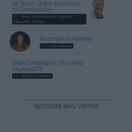
Un Nuevo Orden Autoritario
en Construcción
Por
Álvaro Frutos Rosado y Gabinete
Geopolítica de Crisis
Reconquista leonesa
Por
Carlos Miranda
Clara Campoamor: Mi sueño,
mi pesadilla
Por
María Pérez Herrero
NOTICIAS MAS VISTAS