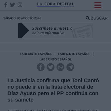
INFORMACION SOBRE LA
PROTECCIÓN DE TUS
BUSCAR
SÁBADO, 08 AGOSTO 2026
DATOS
Responsable:
Finalidad:
|
|
LABERINTO ESPAÑOL
LABERINTO ESPAÑOL
LABERINTO ESPAÑOL
Datos tratados:
La Justicia confirma que Toni Cantó
no puede ir en la lista electoral de
Legitimación:
Díaz Ayuso pero el PP continúa con
su sainete
Destinatarios: