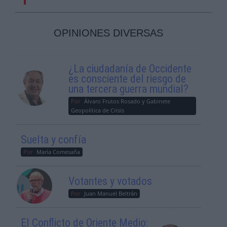
OPINIONES DIVERSAS
¿La ciudadanía de Occidente
es consciente del riesgo de
una tercera guerra mundial?
Por
Álvaro Frutos Rosado y Gabinete
Geopolítica de Crisis
Suelta y confía
Por
María Comesaña
Votantes y votados
Por
Juan Manuel Beltrán
El Conflicto de Oriente Medio: