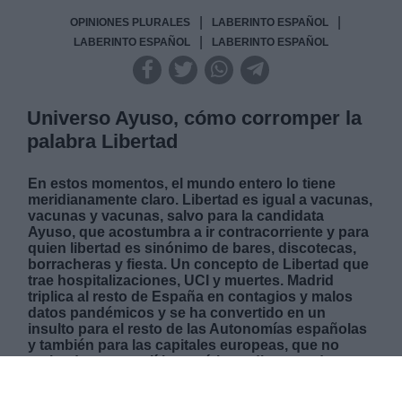
|
|
OPINIONES PLURALES
LABERINTO ESPAÑOL
|
LABERINTO ESPAÑOL
LABERINTO ESPAÑOL
Universo Ayuso, cómo corromper la
palabra Libertad
En estos momentos, el mundo entero lo tiene
meridianamente claro. Libertad es igual a vacunas,
vacunas y vacunas, salvo para la candidata
Ayuso, que acostumbra a ir contracorriente y para
quien libertad es sinónimo de bares, discotecas,
borracheras y fiesta. Un concepto de Libertad que
trae hospitalizaciones, UCI y muertes. Madrid
triplica al resto de España en contagios y malos
datos pandémicos y se ha convertido en un
insulto para el resto de las Autonomías españolas
y también para las capitales europeas, que no
entienden esta política errática y disparatada que
para muchos roza lo ilegal. Algún día la historia
pedirá cuentas a la presidenta madrileña en