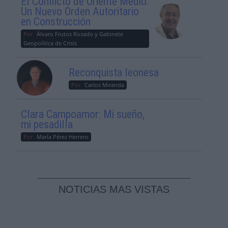
El Conflicto de Oriente Medio:
Un Nuevo Orden Autoritario
en Construcción
Por
Álvaro Frutos Rosado y Gabinete
Geopolítica de Crisis
Reconquista leonesa
Por
Carlos Miranda
Clara Campoamor: Mi sueño,
mi pesadilla
Por
María Pérez Herrero
NOTICIAS MAS VISTAS