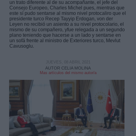
un trato diferente al de su acompañante, el jefe del
Consejo Europeo, Charles Michel pues, mientras que
este sí pudo sentarse al mismo nivel protocaliro que el
presidente turco Recep Tayyip Erdogan, von der
Leyen no recibió un asiento a su nivel protocolario, el
mismo de su compañero, yfue relegada a un segundo
plano teniendo que hacerse a un lado y sentarse en
un sofá frente al ministro de Exteriores turco, Mevlut
Derechos:
Cavusoglu.
link
JUEVES, 08 ABRIL 2021
Información adicional
AUTOR CELIA MOLINA
link
Mas artículos del mismo autor/a