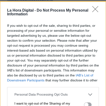
— Ernest Urtasun (@ernesturtasun)
April 6,
La Hora Digital -
Do Not Process My Personal
2021
Information
Iratxe García
Eric Mamer
Unión Europea
Turquía
If you wish to opt-out of the sale, sharing to third parties, or
processing of your personal or sensitive information for
von der Leyen
Erdogan
Charles Michel
targeted advertising by us, please use the below opt-out
section to confirm your selection. Please note that after your
NOTICIAS RELACIONADAS
opt-out request is processed you may continue seeing
interest-based ads based on personal information utilized by
us or personal information disclosed to third parties prior to
your opt-out. You may separately opt-out of the further
disclosure of your personal information by third parties on the
IAB’s list of downstream participants. This information may
also be disclosed by us to third parties on the
IAB’s List of
Downstream Participants
that may further disclose it to other
third parties.
Personal Data Processing Opt Outs
I want to opt-out of the Sharing of my