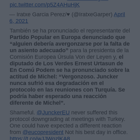
pic.twitter.com/p5Z4AHuHjK
— Iratxe Garcia Perez/♥️ (@IratxeGarper)
April
6, 2021
También se ha pronunciado el representante del
Partido Popular en Europa denunciado que
“alguien debería avergonzarse por la falta de
un asiento adecuado”
para la presidenta de la
Comisión Europea Úrsula Von der Leyen y,
el
diputado de Los Verdes Ernest Urtasun de
En Comú Podem se ha pronunciado sobre la
actitud de Michel: “Vergonzoso. Juncker
nunca sufrió esa degradación en el
protocolo en las reuniones con Turquía. Se
podría haber esperado una reacción
diferente de Michel”.
Shameful.
@JunckerEU
never suffered this
protocol downgrading at meetings with Turkey.
One could have expected a different reaction
from
@eucopresident
Not his best day in office.
https://t.co/wJJWozlKA8