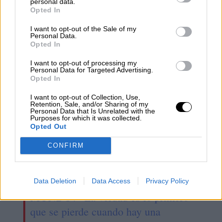
personal data.
El impuesto al queroseno, una
Opted In
"ruina" para España que no reducirá
I want to opt-out of the Sale of my
las emisiones
Personal Data.
Opted In
I want to opt-out of processing my
Personal Data for Targeted Advertising.
Opted In
I want to opt-out of Collection, Use,
Retention, Sale, and/or Sharing of my
Personal Data that Is Unrelated with the
Purposes for which it was collected.
Opted Out
CONFIRM
¿QUÉ ESTÁ PASANDO EN EL
Data Deletion
Data Access
Privacy Policy
MUNDO? "La verdad es lo primero
que se pierde cuando hay una