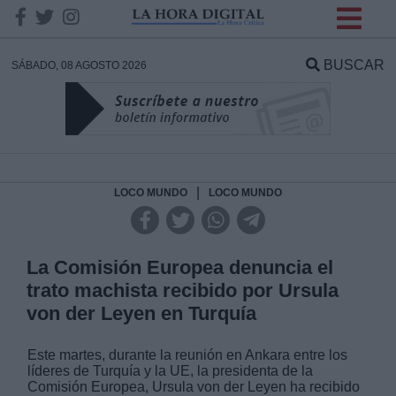
INFORMACION SOBRE LA
PROTECCIÓN DE TUS
BUSCAR
SÁBADO, 08 AGOSTO 2026
DATOS
Responsable:
Finalidad:
|
LOCO MUNDO
LOCO MUNDO
Datos tratados:
La Comisión Europea denuncia el
trato machista recibido por Ursula
von der Leyen en Turquía
Legitimación:
Este martes, durante la reunión en Ankara entre los
Destinatarios:
líderes de Turquía y la UE, la presidenta de la
Comisión Europea, Ursula von der Leyen ha recibido