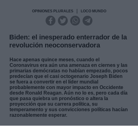
|
OPINIONES PLURALES
LOCO MUNDO
Biden: el inesperado enterrador de la
revolución neoconservadora
Hace apenas quince meses, cuando el
Coronavirus era aún una amenaza en ciernes y las
primarias demócratas no habían empezado, pocos
predecían que el casi octogenario Joseph Biden
se fuera a convertir en el líder mundial
probablemente con mayor impacto en Occidente
desde Ronald Reagan. Aún no lo es, pero cada día
que pasa quiebra un pronóstico o altera la
proyección que su carrera política, su
temperamento y sus convicciones políticas hacían
razonablemente esperar.
JUEVES, 08 ABRIL 2021
AUTOR JUAN ANTONIO SACALUGA