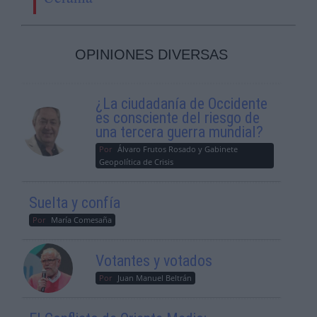
OPINIONES DIVERSAS
¿La ciudadanía de Occidente
es consciente del riesgo de
una tercera guerra mundial?
Por
Álvaro Frutos Rosado y Gabinete
Geopolítica de Crisis
Suelta y confía
Por
María Comesaña
Votantes y votados
Por
Juan Manuel Beltrán