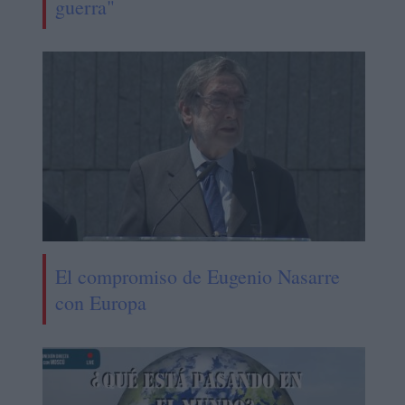
guerra"
El compromiso de Eugenio Nasarre
con Europa