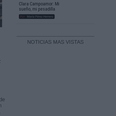
Clara Campoamor: Mi
sueño, mi pesadilla
Por
María Pérez Herrero
NOTICIAS MAS VISTAS
z
 de
n
,