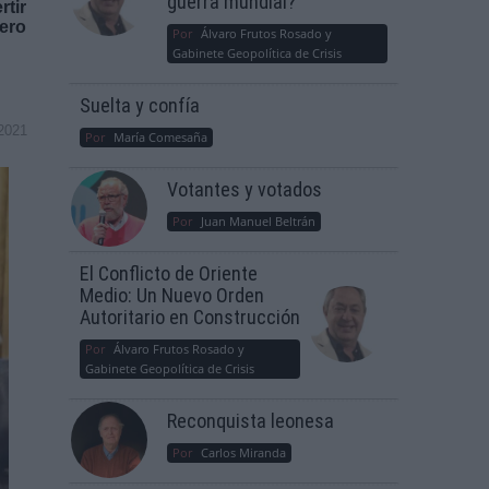
guerra mundial?
rtir
pero
Por
Álvaro Frutos Rosado y
Gabinete Geopolítica de Crisis
Suelta y confía
2021
Por
María Comesaña
Votantes y votados
Por
Juan Manuel Beltrán
El Conflicto de Oriente
Medio: Un Nuevo Orden
Autoritario en Construcción
Por
Álvaro Frutos Rosado y
Gabinete Geopolítica de Crisis
Reconquista leonesa
Por
Carlos Miranda