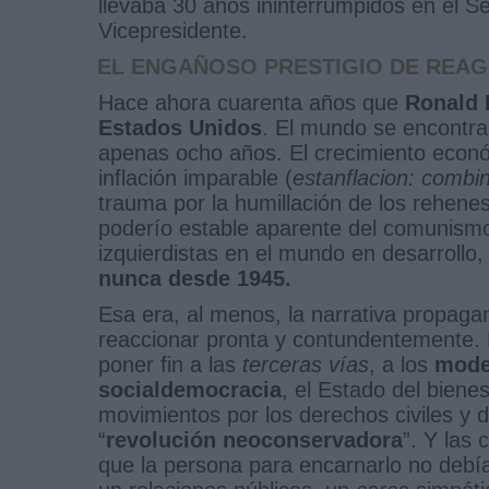
llevaba 30 años ininterrumpidos en el
Vicepresidente.
EL ENGAÑOSO PRESTIGIO DE REA
Hace ahora cuarenta años que
Ronald 
Estados Unidos
. El mundo se encontr
apenas ocho años. El crecimiento econ
inflación imparable (
estanflacion: combi
trauma por la humillación de los rehenes
poderío estable aparente del comunismo 
izquierdistas en el mundo en desarrollo
nunca desde 1945.
Esa era, al menos, la narrativa propag
reaccionar pronta y contundentemente. 
poner fin a las
terceras vías
, a los
model
socialdemocracia
, el Estado del bienest
movimientos por los derechos civiles y 
“
revolución neoconservadora
”. Y las 
que la persona para encarnarlo no debía