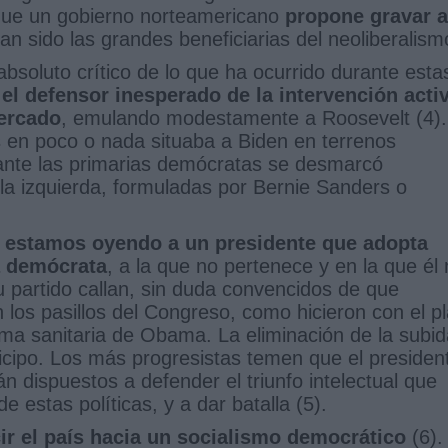
 que un gobierno norteamericano
propone gravar a
an sido las grandes beneficiarias del neoliberalism
absoluto crítico de lo que ha ocurrido durante esta
n
el defensor inesperado de la intervención acti
ercado
, emulando modestamente a Roosevelt (4).
s en poco o nada situaba a Biden en terrenos
rante las primarias demócratas se desmarcó
a izquierda, formuladas por Bernie Sanders o
,
estamos oyendo a un presidente que adopta
a demócrata
, a la que no pertenece y en la que él
u partido callan, sin duda convencidos de que
los pasillos del Congreso, como hicieron con el p
ma sanitaria de Obama. La eliminación de la subid
ticipo. Los más progresistas temen que el presiden
 dispuestos a defender el triunfo intelectual que
e estas políticas, y a dar batalla (5).
ir el país hacia un socialismo democrático
(6).