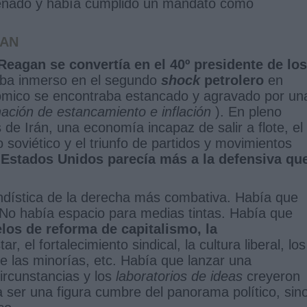
 Senado y había cumplido un mandato como
GAN
Reagan se convertía en el 40º presidente de los
aba inmerso en el segundo
shock
petrolero
en
ómico se encontraba estancado y agravado por un
nación de estancamiento e inflación
). En pleno
 de Irán, una economía incapaz de salir a flote, el
soviético y el triunfo de partidos y movimientos
,
Estados Unidos parecía más a la defensiva qu
andística de la derecha más combativa. Había que
No había espacio para medias tintas. Había que
os de reforma de capitalismo, la
ar, el fortalecimiento sindical, la cultura liberal, los
de las minorías, etc. Había que lanzar una
circunstancias y los
laboratorios
de ideas
creyeron
 ser una figura cumbre del panorama político, sin