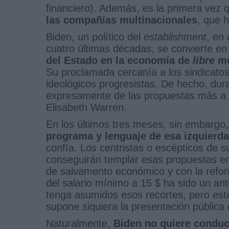
financiero). Además, es la primera vez
las compañías multinacionales
, que h
Biden, un político del
establishment
, en 
cuatro últimas décadas, se convierte e
del Estado en la economía de
libre
m
Su proclamada cercanía a los sindicato
ideológicos progresistas. De hecho, du
expresamente de las propuestas más a l
Elisabeth Warren.
En los últimos tres meses, sin embargo
programa y lenguaje de esa izquierd
confía. Los centristas o escépticos de s
conseguirán templar esas propuestas en 
de salvamento económico y con la refor
del salario mínimo a 15 $ ha sido un an
tenga asumidos esos recortes, pero están
supone siquiera la presentación pública d
Naturalmente,
Biden no quiere conduc