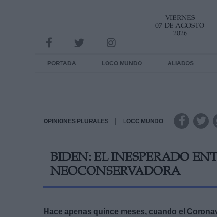
VIERNES
INFORMACION SOBRE LA PROTECCIÓN DE TUS DATOS
07 DE AGOSTO
2026
Responsable:
Finalidad:
PORTADA
LOCO MUNDO
ALIADOS
Datos tratados:
Legitimación:
Destinatarios:
|
OPINIONES PLURALES
LOCO MUNDO
Derechos:
BIDEN: EL INESPERADO E
link
NEOCONSERVADORA
Información adicional
link
Hace apenas quince meses, cuando el Coronavi