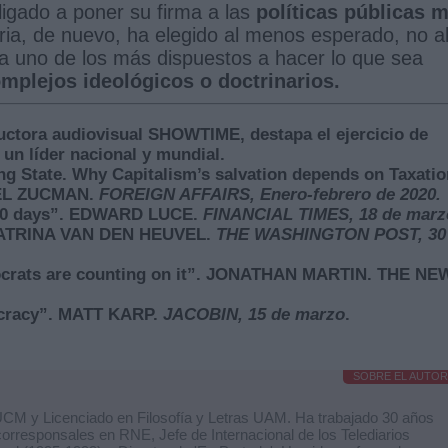
ligado a poner su firma a las
políticas públicas 
oria, de nuevo, ha elegido al menos esperado, no a
í a uno de los más dispuestos a hacer lo que sea
mplejos ideológicos o doctrinarios.
uctora audiovisual SHOWTIME, destapa el ejercicio de
 un líder nacional y mundial.
ing State. Why Capitalism’s salvation depends on Taxatio
EL ZUCMAN.
FOREIGN AFFAIRS, Enero-febrero de 2020.
t 100 days”. EDWARD LUCE.
FINANCIAL TIMES, 18 de marz
. KATRINA VAN DEN HEUVEL.
THE WASHINGTON POST, 30
emocrats are counting on it”. JONATHAN MARTIN. THE NE
mocracy”. MATT KARP.
JACOBIN, 15 de marzo
.
SOBRE EL AUTOR
 UCM y Licenciado en Filosofía y Letras UAM. Ha trabajado 30 años
rresponsales en RNE, Jefe de Internacional de los Telediarios