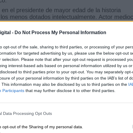
co.
 en el presidente de mayor edad de la historia
los menos dotados intelectualmente. Actor medio
el papel que se reservó para él de manera
os a los más ricos y
a las grandes corporaciones
gital -
Do Not Process My Personal Information
iales
que se habían creado durante la etapa de
soluto tocado por el áurea de líder imprescindible,
to opt-out of the sale, sharing to third parties, or processing of your per
amentística más ambiciosa de la historia,
por
formation for targeted advertising by us, please use the below opt-out s
Este empeño se codificó en dos lemas:
“El Estado es
r selection. Please note that after your opt-out request is processed y
grande a América de nuevo”
. La
economía-vudú
eing interest-based ads based on personal information utilized by us or
ia de que al disponer de más dinero, los ricos
disclosed to third parties prior to your opt-out. You may separately opt-
se beneficiarían de su esa reforzada prosperidad (
losure of your personal information by third parties on the IAB’s list of
. This information may also be disclosed by us to third parties on the
IA
 realidad, la popularidad de Reagan se basó en un
Participants
that may further disclose it to other third parties.
eciente documental (1)
es apabullante:
incremento exponencial de la
das,
falta de oportunidades
para las inmensas
l Data Processing Opt Outs
e las condiciones laborales y
quiebra del princip
 vez, los hijos no viven mejor que sus padres), et
o opt-out of the Sharing of my personal data.
 manos del 1% más rico ha pasado del 22% al