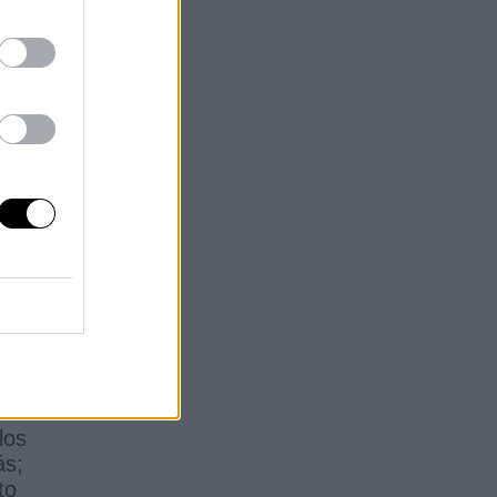
or
s
0%
sí
cal
los
ás;
to