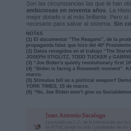
Son las circunstancias las que le han ob
ambiciosas en noventa años
. La Hist
mejor dotado o al más brillante. Pero s
necesario para salvar al sistema.
Sin co
NOTAS
(1) El documental “The Reagans”, de la prod
propaganda falaz que hizo del 40º Presidente
(2) Datos recogidos en el trabajo “The Starv
JOSEPH STIGLITZ, TODD TUCKER y GABRI
(3) “Joe Biden’s quietly revolutionary firs
(4) “Biden is facing a Roosevelt moment”
marzo.
(5) Stimulus bill as a political weapon? D
YORK TIMES, 15 de marzo.
(6) “No, Joe Biden won’t give us Socialde
Juan Antonio Sacaluga
Licenciado en C.C. de la Información por la
en RTVE donde ha sido Coordinador de los co