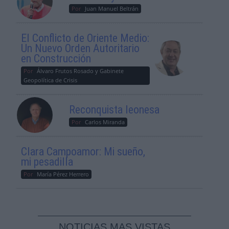
Por
Juan Manuel Beltrán
El Conflicto de Oriente Medio:
Un Nuevo Orden Autoritario
en Construcción
Por
Álvaro Frutos Rosado y Gabinete
Geopolítica de Crisis
Reconquista leonesa
Por
Carlos Miranda
Clara Campoamor: Mi sueño,
mi pesadilla
Por
María Pérez Herrero
NOTICIAS MAS VISTAS