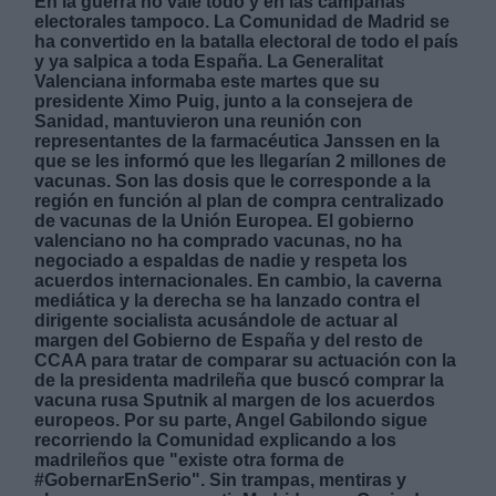
En la guerra no vale todo y en las campañas
electorales tampoco. La Comunidad de Madrid se
ha convertido en la batalla electoral de todo el país
y ya salpica a toda España. La Generalitat
Valenciana informaba este martes que su
presidente Ximo Puig, junto a la consejera de
Sanidad, mantuvieron una reunión con
representantes de la farmacéutica Janssen en la
Derechos:
que se les informó que les llegarían 2 millones de
vacunas. Son las dosis que le corresponde a la
región en función al plan de compra centralizado
link
de vacunas de la Unión Europea. El gobierno
Información adicional
valenciano no ha comprado vacunas, no ha
link
negociado a espaldas de nadie y respeta los
acuerdos internacionales. En cambio, la caverna
mediática y la derecha se ha lanzado contra el
dirigente socialista acusándole de actuar al
margen del Gobierno de España y del resto de
CCAA para tratar de comparar su actuación con la
de la presidenta madrileña que buscó comprar la
vacuna rusa Sputnik al margen de los acuerdos
europeos. Por su parte, Angel Gabilondo sigue
recorriendo la Comunidad explicando a los
madrileños que "existe otra forma de
#GobernarEnSerio". Sin trampas, mentiras y