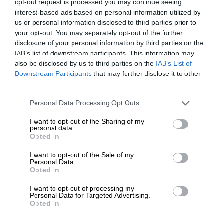
opt-out request is processed you may continue seeing
Europea.
interest-based ads based on personal information utilized by
Es lo que le confirmaron ayer al presidente Puig
us or personal information disclosed to third parties prior to
los propios representantes de la farmacéutica y
your opt-out. You may separately opt-out of the further
es lo que el Gobierno valenciano trasladó a la
disclosure of your personal information by third parties on the
opinión pública.
IAB’s list of downstream participants. This information may
also be disclosed by us to third parties on the
IAB’s List of
Por tanto,
Puig no ha comprado nada al
Downstream Participants
that may further disclose it to other
margen del Gobierno de España,
no está
third parties.
cometiendo ninguna deslealtad institucional ni
se salta ningún acuerdo de nuestro país con
Personal Data Processing Opt Outs
sus socios europeos. Pero en plena campaña
electoral madrileña
cualquier cosa vale para
I want to opt-out of the Sharing of my
engañar a la opinión pública
. Es mucho lo
personal data.
que está en juego, sobre todo para el PP que si
Opted In
fuera desalojado del Gobierno de la Comunidad
I want to opt-out of the Sale of my
de Madrid entraría en una crisis considerable.
Personal Data.
Opted In
Comunidad de Madrid
Generalitat Valenciana
Valencia
I want to opt-out of processing my
Personal Data for Targeted Advertising.
fakenews
Ximo Puig
vacunas
Opted In