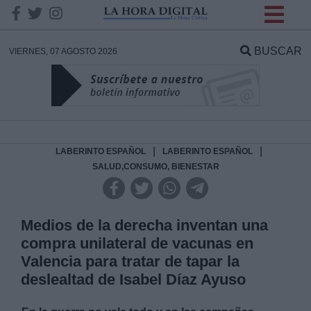
INFORMACION SOBRE LA
PROTECCIÓN DE TUS
BUSCAR
VIERNES, 07 AGOSTO 2026
DATOS
Responsable:
Finalidad:
|
|
LABERINTO ESPAÑOL
LABERINTO ESPAÑOL
SALUD,CONSUMO, BIENESTAR
Datos tratados:
Medios de la derecha inventan una
compra unilateral de vacunas en
Legitimación:
Valencia para tratar de tapar la
deslealtad de Isabel Díaz Ayuso
Destinatarios: