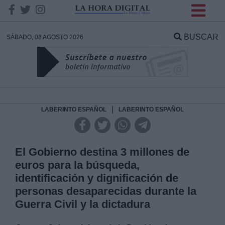
INFORMACION SOBRE LA
PROTECCIÓN DE TUS
BUSCAR
SÁBADO, 08 AGOSTO 2026
DATOS
Responsable:
Finalidad:
|
LABERINTO ESPAÑOL
LABERINTO ESPAÑOL
Datos tratados:
El Gobierno destina 3 millones de
euros para la búsqueda,
identificación y dignificación de
Legitimación:
personas desaparecidas durante la
Guerra Civil y la dictadura
Destinatarios: