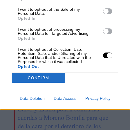
cautelares que impedían la
I want to opt-out of the Sale of my
exhumación de los represaliados
Personal Data.
Opted In
enterrados en el Valle de los Caídos
I want to opt-out of processing my
Personal Data for Targeted Advertising.
Opted In
I want to opt-out of Collection, Use,
Retention, Sale, and/or Sharing of my
Personal Data that Is Unrelated with the
Purposes for which it was collected.
Opted Out
CONFIRM
Data Deletion
Data Access
Privacy Policy
Calvo y Lastra ponen contra las
cuerdas a Moreno Bonilla para que
de la cara por el deterioro de los