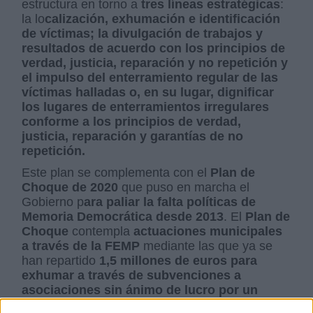
estructura en torno a
tres líneas estratégicas
:
la lo
calización, exhumación e identificación
de víctimas; la divulgación de trabajos y
resultados de acuerdo con los principios de
verdad, justicia, reparación y no repetición y
el impulso del enterramiento regular de las
víctimas halladas o, en su lugar, dignificar
los lugares de enterramientos irregulares
conforme a los principios de verdad,
justicia, reparación y garantías de no
repetición.
Este plan se complementa con el
Plan de
Choque de 2020
que puso en marcha el
Gobierno p
ara paliar la falta políticas de
Memoria Democrática desde 2013
. El
Plan de
Choque
contempla
actuaciones municipales
a través de la FEMP
mediante las que ya se
han repartido
1,5 millones de euros para
exhumar a través de subvenciones a
asociaciones sin ánimo de lucro por un
importe de 750.000 euros (cuyo 60 % está