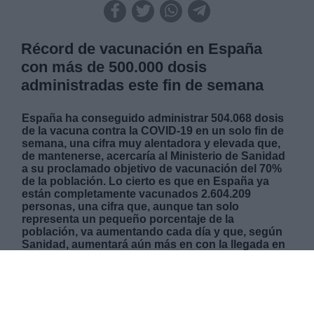
Récord de vacunación en España
con más de 500.000 dosis
administradas este fin de semana
España ha conseguido administrar 504.068 dosis
de la vacuna contra la COVID-19 en un solo fin de
semana, una cifra muy alentadora y elevada que,
de mantenerse, acercaría al Ministerio de Sanidad
a su proclamado objetivo de vacunación del 70%
de la población. Lo cierto es que en España ya
están completamente vacunados 2.604.209
personas, una cifra que, aunque tan solo
representa un pequeño porcentaje de la
población, va aumentando cada día y que, según
Sanidad, aumentará aún más en con la llegada en
abril de 4,8 millones de vacunas de Pfizer y de las
monodosis de Janssen.
MARTES, 30 MARZO 2021