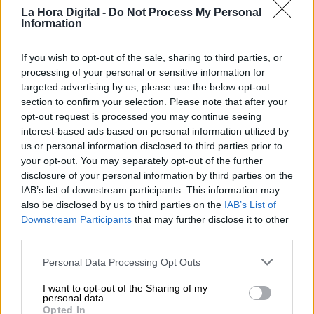
destinado a exhumaciones) y otros 750.000
La Hora Digital -
Do Not Process My Personal
euros destinados únicamente a
Information
exhumaciones.
If you wish to opt-out of the sale, sharing to third parties, or
processing of your personal or sensitive information for
Memoria Histórica
Carmen Calvo
Memoria democrática
targeted advertising by us, please use the below opt-out
section to confirm your selection. Please note that after your
NOTICIAS RELACIONADAS
opt-out request is processed you may continue seeing
interest-based ads based on personal information utilized by
us or personal information disclosed to third parties prior to
your opt-out. You may separately opt-out of the further
disclosure of your personal information by third parties on the
IAB’s list of downstream participants. This information may
also be disclosed by us to third parties on the
IAB’s List of
Downstream Participants
that may further disclose it to other
third parties.
Personal Data Processing Opt Outs
I want to opt-out of the Sharing of my
personal data.
La Justicia levanta las medidas
Opted In