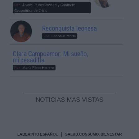
Por
Álvaro Frutos Rosado y Gabinete
Geopolítica de Crisis
Reconquista leonesa
Por
Carlos Miranda
Clara Campoamor: Mi sueño,
mi pesadilla
Por
María Pérez Herrero
NOTICIAS MAS VISTAS
|
LABERINTO ESPAÑOL
SALUD,CONSUMO, BIENESTAR