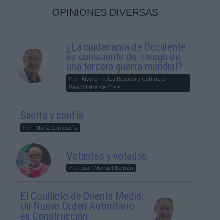
OPINIONES DIVERSAS
¿La ciudadanía de Occidente
es consciente del riesgo de
una tercera guerra mundial?
Por
Álvaro Frutos Rosado y Gabinete
Geopolítica de Crisis
Suelta y confía
Por
María Comesaña
Votantes y votados
Por
Juan Manuel Beltrán
El Conflicto de Oriente Medio:
Un Nuevo Orden Autoritario
en Construcción