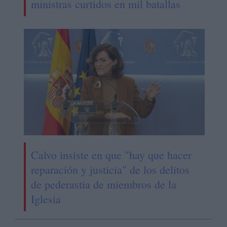
ministras curtidos en mil batallas
Calvo insiste en que "hay que hacer
reparación y justicia" de los delitos
de pederastia de miembros de la
Iglesia