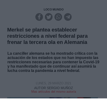
LOCO MUNDO
Merkel se plantea establecer
restricciones a nivel federal para
frenar la tercera ola en Alemania
La canciller alemana se ha mostrado crítica con la
actuación de los estados que no han impuesto las
restricciones necesarias para contener la Covid-19
y ha manifestado que de continuar así asumirá la
lucha contra la pandemia a nivel federal.
LUNES, 29 MARZO 2021
AUTOR SERGIO MUÑOZ
Mas artículos del mismo autor/a