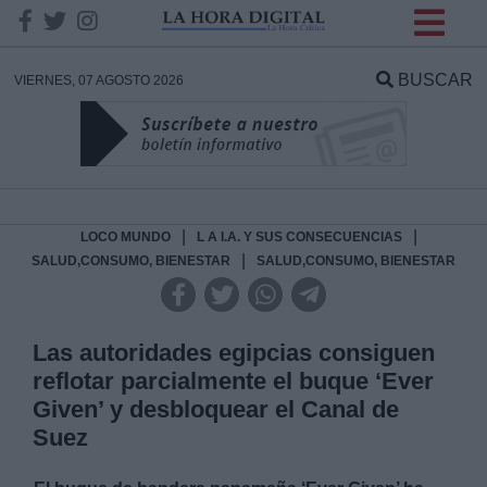
INFORMACION SOBRE LA
PROTECCIÓN DE TUS
BUSCAR
VIERNES, 07 AGOSTO 2026
DATOS
Responsable:
Finalidad:
|
|
LOCO MUNDO
L A I.A. Y SUS CONSECUENCIAS
|
SALUD,CONSUMO, BIENESTAR
SALUD,CONSUMO, BIENESTAR
Datos tratados:
Las autoridades egipcias consiguen
reflotar parcialmente el buque ‘Ever
Legitimación:
Given’ y desbloquear el Canal de
Suez
Destinatarios: