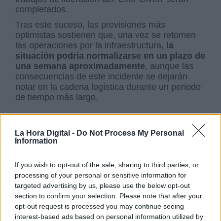
completados.
Tras este suceso, las previsiones más
optimistas sostienen que, una vez se retomen
las operaciones por la infraestructura,
la
situación podría normalizarse en un plazo de
una semana aproximadamente
, aunque las
consecuencias de este incidente se dejarán
notar en la cadena logística durante un periodo
de tiempo más largo.
Comercio
Internacional
Egipto
África
Economía
La Hora Digital -
Do Not Process My Personal
Sociedad
Information
NOTICIAS RELACIONADAS
If you wish to opt-out of the sale, sharing to third parties, or
processing of your personal or sensitive information for
targeted advertising by us, please use the below opt-out
section to confirm your selection. Please note that after your
opt-out request is processed you may continue seeing
interest-based ads based on personal information utilized by