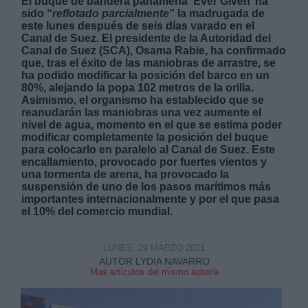
El buque de bandera panameña ‘Ever Given’ ha
sido “
reflotado parcialmente
” la madrugada de
este lunes después de seis días varado en el
Canal de Suez. El presidente de la Autoridad del
Canal de Suez (SCA), Osama Rabie, ha confirmado
que, tras el éxito de las maniobras de arrastre, se
ha podido modificar la posición del barco en un
80%, alejando la popa 102 metros de la orilla.
Derechos:
Asimismo, el organismo ha establecido que se
reanudarán las maniobras una vez aumente el
nivel de agua, momento en el que se estima poder
link
modificar completamente la posición del buque
Información adicional
para colocarlo en paralelo al Canal de Suez. Este
link
encallamiento, provocado por fuertes vientos y
una tormenta de arena, ha provocado la
suspensión de uno de los pasos marítimos más
importantes internacionalmente y por el que pasa
el 10% del comercio mundial.
LUNES, 29 MARZO 2021
AUTOR LYDIA NAVARRO
Mas artículos del mismo autor/a