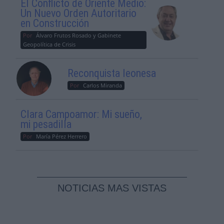
El Conflicto de Oriente Medio:
Un Nuevo Orden Autoritario
en Construcción
Por
Álvaro Frutos Rosado y Gabinete
Geopolítica de Crisis
Reconquista leonesa
Por
Carlos Miranda
Clara Campoamor: Mi sueño,
mi pesadilla
Por
María Pérez Herrero
NOTICIAS MAS VISTAS