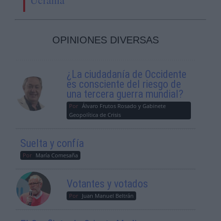
OPINIONES DIVERSAS
¿La ciudadanía de Occidente
es consciente del riesgo de
una tercera guerra mundial?
Por
Álvaro Frutos Rosado y Gabinete
Geopolítica de Crisis
Suelta y confía
Por
María Comesaña
Votantes y votados
Por
Juan Manuel Beltrán