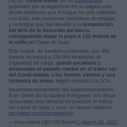
(SCA),
Osama Rabie
, en un
comunicado
publicado por el organismo en su página web,
donde establece que el buque ha sido reflotado
con éxito, tras sucesivas maniobras de empuje
y remolque que han llevado a la
restauración
del 80% de la dirección del barco,
consiguiendo situar la popa a 102 metros de
la orilla
del Canal de Suez.
Este buque, de bandera pañamena, con 400
metros de eslora y 224.000 toneladas de
capacidad de carga,
quedó encallado y
atravesado el pasado martes en el tramo sur
del Canal debido a los fuertes vientos y una
tormenta de arena
, según comunicó la SCA.
Desembarrancamiento del supercontenedores
Ever Given dw la naviera Evergreen, tras llevar
atravesado una semana bloqueando el tráfico
del Canal de Suez y crear un atasco histórico.
pic.twitter.com/c5pYoAWRrP
— Foro Naval (@FORONAVAL)
March 29, 2021