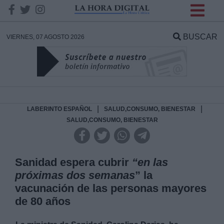
INFORMACION SOBRE LA
PROTECCIÓN DE TUS
BUSCAR
VIERNES, 07 AGOSTO 2026
DATOS
Responsable:
Finalidad:
|
|
LABERINTO ESPAÑOL
SALUD,CONSUMO, BIENESTAR
SALUD,CONSUMO, BIENESTAR
Datos tratados:
Sanidad espera cubrir
“en las
próximas dos semanas
” la
Legitimación:
vacunación de las personas mayores
de 80 años
Destinatarios: