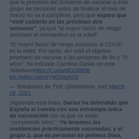
que la previsión del Gobierno de vacunar a este
grupo de personas antes de finalizar el mes de
marzo no va a cumplirse, pero que
espera que
“
esté cubierto en las próximas dos
semanas
”
, ya que “
el mayor factor de riesgo
asociado al coronavirus es la edad
”.
"El mayor factor de riesgo asociado al COVID
es la edad. Por tanto, ahí está el objetivo
prioritario de vacunar a las personas de 80 y 70
años", ha indicado Carolina Darias en este
Telediario
https://t.co/aNlG2IlBhB
pic.twitter.com/IY9G5nphS0
— Telediarios de TVE (@telediario_tve)
March
28, 2021
Siguiendo esta línea,
Darias ha defendido que
España sí cuenta con una estrategia única
de vacunación
con la que se están
“
cumpliendo hitos
”. “
Ya tenemos las
residencias prácticamente vacunadas, y el
grupo 2, que es personal en primera línea,