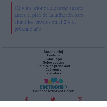
Calviño prioriza alcanzar cuanto
antes el pico de la inflación para
situar los precios en el 2% el
próximo año
Nuestro reloj
Contacto
Aviso legal
Sobre cookies
Política de privacidad
Cuéntanos
Suscríbete
POWERED BY
NOPCOMMERCE