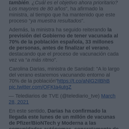
también
. ¿Cuál es el objetivo ahora prioritario?
Los mayores de 80 años
”, ha afirmado la
ministra, al tiempo que ha mantenido que este
proceso “
ya muestra resultados
”.
Además, la ministra ha seguido reiterando
la
previsión del Gobierno de tener vacunada al
70% de la población española, 33 millones
de personas, antes de finalizar el verano
,
destacando que el proceso de vacunación cada
vez va “
a más ritmo
”.
Carolina Darias, ministra de Sanidad: "A lo largo
del verano estaremos vacunando entorno al
70% de la población"
https://t.co/aNlG2IlBhB
pic.twitter.com/OFKta4utgZ
— Telediarios de TVE (@telediario_tve)
March
28, 2021
En este sentido,
Darias ha confirmado la
llegada este lunes de un millón de vacunas
de Pfizer/BioNTech y Moderna a las
comunidades autónomas, concretamente de