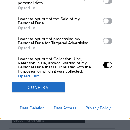
personal data.
¿La ciudadanía de Occidente
Opted In
es consciente del riesgo de
una tercera guerra mundial?
I want to opt-out of the Sale of my
Personal Data.
Por
Álvaro Frutos Rosado y Gabinete
Opted In
Geopolítica de Crisis
I want to opt-out of processing my
Personal Data for Targeted Advertising.
Suelta y confía
Opted In
Por
María Comesaña
I want to opt-out of Collection, Use,
Retention, Sale, and/or Sharing of my
Personal Data that Is Unrelated with the
Purposes for which it was collected.
Votantes y votados
Opted Out
Por
Juan Manuel Beltrán
CONFIRM
El Conflicto de Oriente Medio:
Un Nuevo Orden Autoritario
en Construcción
Data Deletion
Data Access
Privacy Policy
Por
Álvaro Frutos Rosado y Gabinete
Geopolítica de Crisis