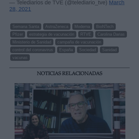
— Telediarios de TVE (@telediario_tve)
March
28, 2021
Semana Santa
AstraZeneca
Moderna
BioNTech
Pfizer
estrategia de vacunación
RTVE
Carolina Darias
Ministerio de Sanidad
campaña de vacunación
control del coronavirus
España
Sociedad
Sanidad
vacunas
NOTICIAS RELACIONADAS