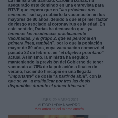
La ministra de Sanidad, Carolina Darias, ha
asegurado este domingo en una entrevista para
RTVE que espera que en “
las próximas dos
semanas
” se haya cubierto la vacunación en los
mayores de 80 años, debido a que el primer factor
de riesgo asociado al coronavirus es la edad. En
este sentido, Darias ha destacado que “
ya
tenemos las residencias prácticamente
Derechos:
vacunadas, y el grupo 2, que es personal en
primera línea, también
”, por lo que la población
mayor de 80 años, cuya vacunación comenzó el
link
pasado 22 de febrero, es “
el objetivo prioritario
”
Información adicional
actual. Asimismo, la ministra ha seguido
link
manteniendo la previsión del Gobierno de tener
vacunada al 70% de la población a finales de
verano, haciendo hincapié en una llegada
“
importante
” de dosis “
a partir de abril
”, con la
que se va “
a multiplicar por tres las dosis
disponibles durante el primer trimestre
”.
LUNES, 29 MARZO 2021
AUTOR LYDIA NAVARRO
Mas artículos del mismo autor/a