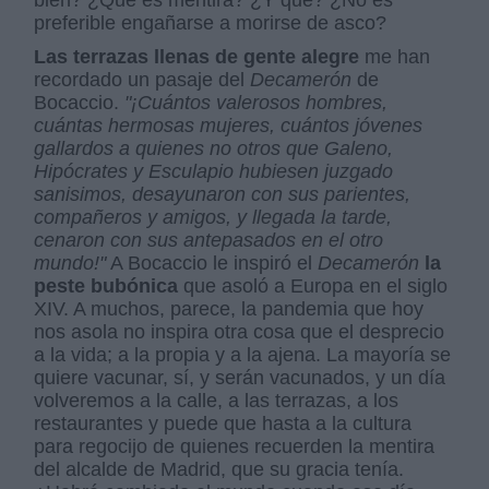
bien? ¿Que es mentira? ¿Y qué? ¿No es
preferible engañarse a morirse de asco?
Las terrazas llenas de gente alegre
me han
recordado un pasaje del
Decamerón
de
Bocaccio.
"¡Cuántos valerosos hombres,
cuántas hermosas mujeres, cuántos jóvenes
gallardos a quienes no otros que Galeno,
Hipócrates y Esculapio hubiesen juzgado
sanisimos, desayunaron con sus parientes,
compañeros y amigos, y llegada la tarde,
cenaron con sus antepasados en el otro
mundo!"
A Bocaccio le inspiró el
Decamerón
la
peste bubónica
que asoló a Europa en el siglo
XIV. A muchos, parece, la pandemia que hoy
nos asola no inspira otra cosa que el desprecio
a la vida; a la propia y a la ajena. La mayoría se
quiere vacunar, sí, y serán vacunados, y un día
volveremos a la calle, a las terrazas, a los
restaurantes y puede que hasta a la cultura
para regocijo de quienes recuerden la mentira
del alcalde de Madrid, que su gracia tenía.