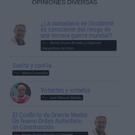
OPINIONES DIVERSAS
¿La ciudadanía de Occidente
es consciente del riesgo de
una tercera guerra mundial?
Por
Álvaro Frutos Rosado y Gabinete
Geopolítica de Crisis
Suelta y confía
Por
María Comesaña
Votantes y votados
Por
Juan Manuel Beltrán
El Conflicto de Oriente Medio:
Un Nuevo Orden Autoritario
en Construcción
Por
Álvaro Frutos Rosado y Gabinete