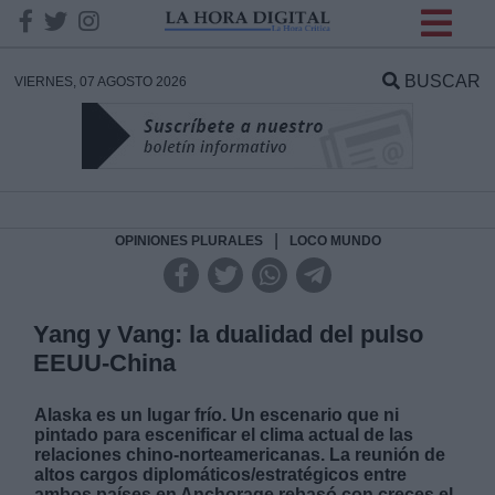
INFORMACION SOBRE LA
PROTECCIÓN DE TUS
BUSCAR
VIERNES, 07 AGOSTO 2026
DATOS
Responsable:
Finalidad:
|
OPINIONES PLURALES
LOCO MUNDO
Datos tratados:
Yang y Vang: la dualidad del pulso
EEUU-China
Legitimación:
Alaska es un lugar frío. Un escenario que ni
pintado para escenificar el clima actual de las
Destinatarios:
relaciones chino-norteamericanas. La reunión de
altos cargos diplomáticos/estratégicos entre
ambos países en Anchorage rebasó con creces el