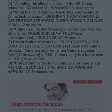
(4) “Avoiding the climate canard in the US-China
relations”. RYAN HASS.
BROOKINGS, 4 de enero.
(5) “What the Cold War can teach Washington about
China tech tensions”. BRENDAN THOMAS-NOONE.
CENTER FOR STRATEGIC INTERNATIONAL STUDIES
(CSIS), 12 de enero
.
(6) “Chine assume des ‘grandes divergences’ avec les
Etats-Unis. FRÉDÉRICK LEMAÎTRE (Pekin
correspondant).
LE MONDE, 12 de marzo
.
(7) Dos artículos recientes de ZACK COOPER y HAL
BRANDS en
FOREIGN AFFAIRS
resumen este punto
de vista: “America only win when China’s regimen
fails”(
11 de marzo
) y “U.S.-China rivalry is a battle over
values” (
16 de marzo
).
(8) “Competition with china could be short and sharp”.
MICHAEL BECKLEY y HAL BRANDS.
FOREIGN
AFFAIRS, 17 de diciembre.
SOBRE EL AUTOR
Juan Antonio Sacaluga
Licenciado en C.C. de la Información por la UCM y