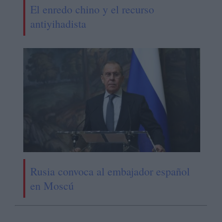
El enredo chino y el recurso
antiyihadista
Rusia convoca al embajador español
en Moscú