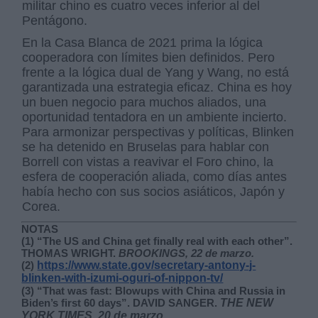
militar chino es cuatro veces inferior al del
Pentágono.
En la Casa Blanca de 2021 prima la lógica
cooperadora con límites bien definidos. Pero
frente a la lógica dual de Yang y Wang, no está
garantizada una estrategia eficaz. China es hoy
un buen negocio para muchos aliados, una
oportunidad tentadora en un ambiente incierto.
Para armonizar perspectivas y políticas, Blinken
se ha detenido en Bruselas para hablar con
Borrell con vistas a reavivar el Foro chino, la
esfera de cooperación aliada, como días antes
había hecho con sus socios asiáticos, Japón y
Corea.
NOTAS
(1) “The US and China get finally real with each other”.
THOMAS WRIGHT.
BROOKINGS, 22 de marzo.
(2)
https://www.state.gov/secretary-antony-j-
blinken-with-izumi-oguri-of-nippon-tv/
(3) “That was fast: Blowups with China and Russia in
Biden’s first 60 days”. DAVID SANGER.
THE NEW
YORK TIMES, 20 de marzo
.