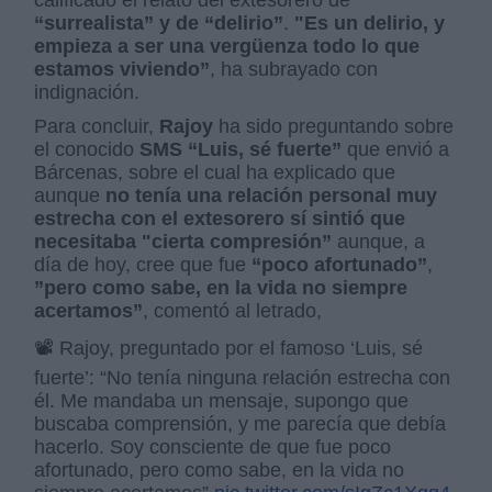
calificado el relato del extesorero de
“surrealista” y de “delirio”
.
"Es un delirio, y
empieza a ser una vergüenza todo lo que
estamos viviendo”
, ha subrayado con
indignación.
Para concluir,
Rajoy
ha sido preguntando sobre
el conocido
SMS “Luis, sé fuerte”
que envió a
Bárcenas, sobre el cual ha explicado que
aunque
no tenía una relación personal muy
estrecha con el extesorero sí sintió que
necesitaba "cierta compresión”
aunque, a
día de hoy, cree que fue
“poco afortunado”
,
”pero como sabe, en la vida no siempre
acertamos”
, comentó al letrado,
📽 Rajoy, preguntado por el famoso ‘Luis, sé
fuerte’: “No tenía ninguna relación estrecha con
él. Me mandaba un mensaje, supongo que
buscaba comprensión, y me parecía que debía
hacerlo. Soy consciente de que fue poco
afortunado, pero como sabe, en la vida no