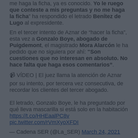
me haga la ficha, ya es conocido.
Yo le ruego
que conteste a mis preguntas y no me haga
la ficha
” ha respondido el letrado
Benítez de
Lugo
al expresidente.
En el tercer intento de Aznar de “hacer la ficha”,
esta vez a
Gonzalo Boye, abogado de
Puigdemont
, el magistrado
Mora Alarcón
le ha
pedido que no siguiera por ahí:
"Son
cuestiones que no interesan en absoluto. No
hace falta que haga esos comentarios”
.
📹 VÍDEO | El juez llama la atención de Aznar
por su intento, por tercera vez consecutiva, de
recordar los clientes del tercer abogado.
El letrado, Gonzalo Boye, le ha preguntado por
qué lleva mascarilla si está solo en la habitación
https://t.co/HHEaalPC8v
pic.twitter.com/rVmXyoXFDI
— Cadena SER (@La_SER)
March 24, 2021