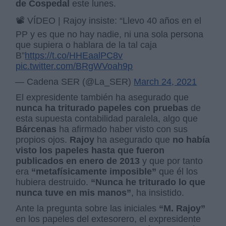
de Cospedal
este lunes.
📽 VÍDEO | Rajoy insiste: “Llevo 40 años en el
PP y es que no hay nadie, ni una sola persona
que supiera o hablara de la tal caja
B”
https://t.co/HHEaalPC8v
pic.twitter.com/BRgWVoah9p
— Cadena SER (@La_SER)
March 24, 2021
El expresidente también ha asegurado que
nunca ha triturado papeles con pruebas
de
esta supuesta contabilidad paralela, algo que
Bárcenas
ha afirmado haber visto con sus
propios ojos.
Rajoy
ha asegurado que
no había
visto los papeles hasta que fueron
publicados en enero de 2013
y que por tanto
era
“metafísicamente imposible”
que él los
hubiera destruido.
“Nunca he triturado lo que
nunca tuve en mis manos”
, ha insistido.
Ante la pregunta sobre las iniciales
“M. Rajoy”
en los papeles del extesorero, el expresidente