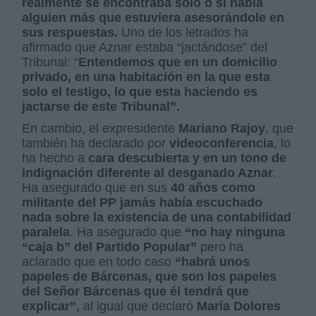
realmente se encontraba solo o si había
alguien más que estuviera asesorándole en
sus respuestas.
Uno de los letrados ha
afirmado que Aznar estaba “jactándose” del
Tribunal: “
Entendemos que en un domicilio
privado, en una habitación en la que esta
solo el testigo, lo que esta haciendo es
jactarse de este Tribunal”.
En cambio, el expresidente
Mariano Rajoy
, que
también ha declarado por
videoconferencia
, lo
ha hecho a
cara descubierta y en un tono de
indignación diferente al desganado Aznar
.
Ha asegurado que en sus
40 años como
militante del PP jamás había escuchado
nada sobre la existencia de una contabilidad
paralela
. Ha asegurado que
“no hay ninguna
“caja b” del Partido Popular”
pero ha
aclarado que en todo caso
“habrá unos
papeles de Bárcenas, que son los papeles
del Señor Bárcenas que él tendrá que
explicar”,
al igual que declaró
María Dolores