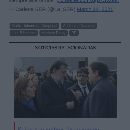
siempre acertamos”
pic.twitter.com/sIgZc1Xqq4
— Cadena SER (@La_SER)
March 24, 2021
María Dolores de Cospedal
Audiencia Nacional
Luis Bárcenas
Mariano Rajoy
PP
NOTICIAS RELACIONADAS
Rajoy y miembros de su equipo