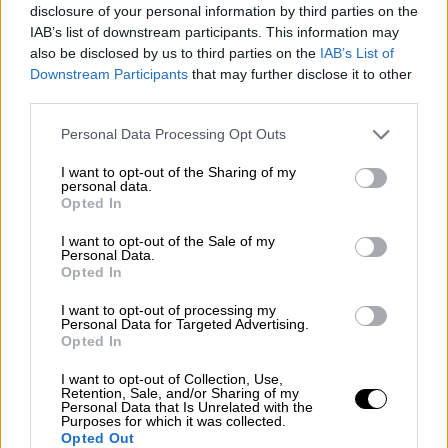
disclosure of your personal information by third parties on the
IAB’s list of downstream participants. This information may
Bertín Osborne facturó a través de
also be disclosed by us to third parties on the
IAB’s List of
Panamá y estableció su residencia en
Downstream Participants
that may further disclose it to other
third parties.
Luxemburgo
Personal Data Processing Opt Outs
I want to opt-out of the Sharing of my
personal data.
Opted In
I want to opt-out of the Sale of my
Personal Data.
Opted In
I want to opt-out of processing my
Personal Data for Targeted Advertising.
Opted In
I want to opt-out of Collection, Use,
Retention, Sale, and/or Sharing of my
La Audiencia Nacional ordena la
Personal Data that Is Unrelated with the
Purposes for which it was collected.
extradición de 'El Pollo' Carvajal para
Opted Out