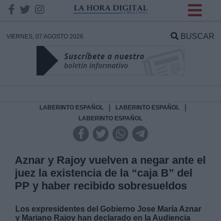
INFORMACION SOBRE LA
PROTECCIÓN DE TUS
BUSCAR
VIERNES, 07 AGOSTO 2026
DATOS
Responsable:
Finalidad:
|
|
LABERINTO ESPAÑOL
LABERINTO ESPAÑOL
LABERINTO ESPAÑOL
Datos tratados:
Aznar y Rajoy vuelven a negar ante el
juez la existencia de la “caja B” del
Legitimación:
PP y haber recibido sobresueldos
Destinatarios:
Los expresidentes del Gobierno Jose María Aznar
y Mariano Rajoy han declarado en la Audiencia