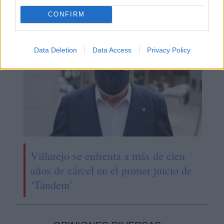
ser juzgado en Estados Unidos
CONFIRM
Data Deletion
Data Access
Privacy Policy
Villarejo se enfrenta a más de cien
años de cárcel en el primer juicio de
‘Tándem’