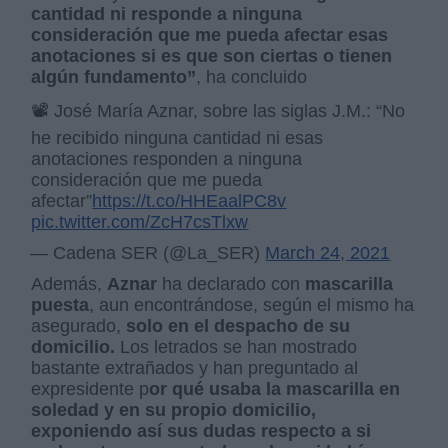
cantidad ni responde a ninguna
consideración que me pueda afectar esas
anotaciones si es que son ciertas o tienen
algún fundamento”
, ha concluido
📽 José María Aznar, sobre las siglas J.M.: “No
he recibido ninguna cantidad ni esas
anotaciones responden a ninguna
consideración que me pueda
afectar”
https://t.co/HHEaalPC8v
pic.twitter.com/ZcH7csTlxw
— Cadena SER (@La_SER)
March 24, 2021
Además,
Aznar
ha declarado con
mascarilla
puesta
, aun encontrándose, según el mismo ha
asegurado,
solo en el despacho de su
domicilio.
Los letrados se han mostrado
bastante extrañados y han preguntado al
expresidente p
or qué usaba la mascarilla en
soledad y en su propio domicilio,
exponiendo así sus dudas respecto a si