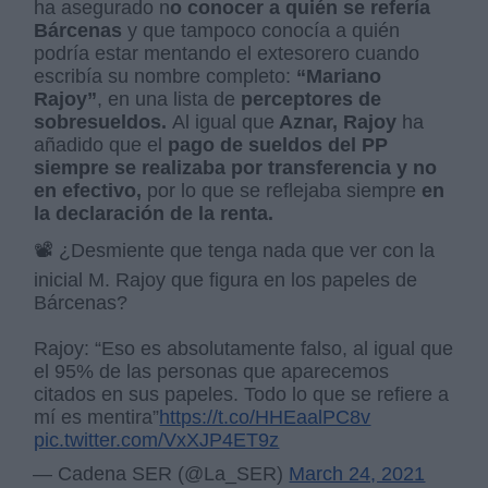
ha asegurado n
o conocer a quién se refería
Bárcenas
y que tampoco conocía a quién
podría estar mentando el extesorero cuando
escribía su nombre completo:
“Mariano
Rajoy”
, en una lista de
perceptores de
sobresueldos.
Al igual que
Aznar, Rajoy
ha
añadido que el
pago de sueldos del PP
siempre se realizaba por transferencia y no
en efectivo,
por lo que se reflejaba siempre
en
la declaración de la renta.
📽 ¿Desmiente que tenga nada que ver con la
inicial M. Rajoy que figura en los papeles de
Bárcenas?
Rajoy: “Eso es absolutamente falso, al igual que
el 95% de las personas que aparecemos
citados en sus papeles. Todo lo que se refiere a
mí es mentira”
https://t.co/HHEaalPC8v
pic.twitter.com/VxXJP4ET9z
— Cadena SER (@La_SER)
March 24, 2021