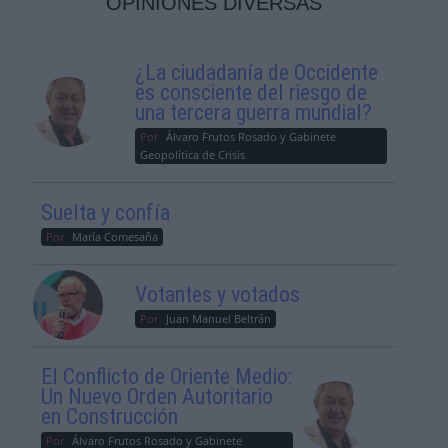
OPINIONES DIVERSAS
¿La ciudadanía de Occidente
es consciente del riesgo de
una tercera guerra mundial?
Por
Álvaro Frutos Rosado y Gabinete
Geopolítica de Crisis
Suelta y confía
Por
María Comesaña
Votantes y votados
Por
Juan Manuel Beltrán
El Conflicto de Oriente Medio:
Un Nuevo Orden Autoritario
en Construcción
Por
Álvaro Frutos Rosado y Gabinete