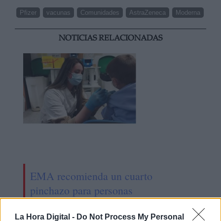
Pfizer
vacunas
Comunidades
AstraZeneca
Moderna
NOTICIAS RELACIONADAS
EMA recomienda un cuarto
pinchazo para personas
inmunodeprimidas
La Hora Digital -
Do Not Process My Personal