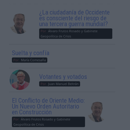
¿La ciudadanía de Occidente
es consciente del riesgo de
una tercera guerra mundial?
Por
Álvaro Frutos Rosado y Gabinete
Geopolítica de Crisis
Suelta y confía
Por
María Comesaña
Votantes y votados
Por
Juan Manuel Beltrán
El Conflicto de Oriente Medio:
Un Nuevo Orden Autoritario
en Construcción
Por
Álvaro Frutos Rosado y Gabinete
Geopolítica de Crisis