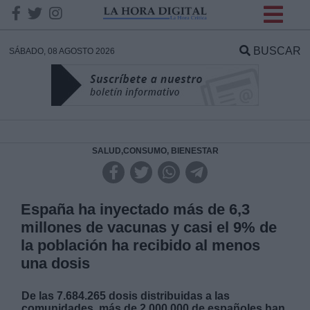
INFORMACION SOBRE LA
PROTECCIÓN DE TUS
BUSCAR
SÁBADO, 08 AGOSTO 2026
DATOS
Responsable:
Finalidad:
SALUD,CONSUMO, BIENESTAR
Datos tratados:
España ha inyectado más de 6,3
millones de vacunas y casi el 9% de
la población ha recibido al menos
Legitimación:
una dosis
Destinatarios:
De las 7.684.265 dosis distribuidas a las
comunidades, más de 2.000.000 de españoles han