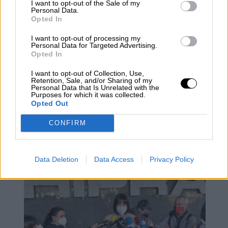
I want to opt-out of the Sale of my
Personal Data.
Opted In
I want to opt-out of processing my
Personal Data for Targeted Advertising.
Opted In
I want to opt-out of Collection, Use,
Retention, Sale, and/or Sharing of my
El coronavirus continúa su ascenso:
Personal Data that Is Unrelated with the
Purposes for which it was collected.
más de 85.000 nuevos contagios en
Opted Out
las 11 comunidades que actualizaron
CONFIRM
sus datos
Data Deletion
Data Access
Privacy Policy