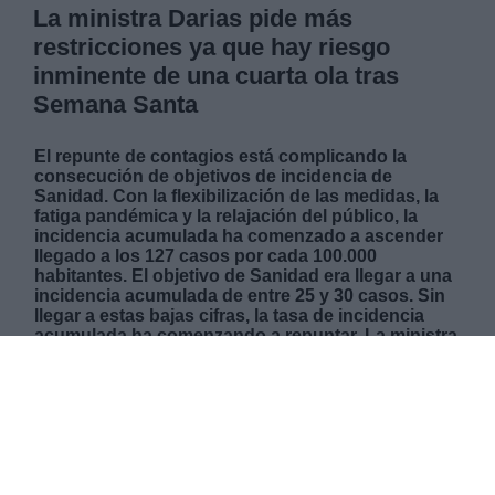
La ministra Darias pide más
restricciones ya que hay riesgo
inminente de una cuarta ola tras
Semana Santa
El repunte de contagios está complicando la
consecución de objetivos de incidencia de
Sanidad. Con la flexibilización de las medidas, la
fatiga pandémica y la relajación del público, la
incidencia acumulada ha comenzado a ascender
llegado a los 127 casos por cada 100.000
habitantes. El objetivo de Sanidad era llegar a una
incidencia acumulada de entre 25 y 30 casos. Sin
llegar a estas bajas cifras, la tasa de incidencia
acumulada ha comenzando a repuntar. La ministra
de Sanidad ha asegurado que con tal de evitar una
cuarta ola podría llegar a solicitar una ampliación
del Estado de Alarma más allá del 9 de mayo.
MARTES, 23 MARZO 2021
AUTOR CELIA MOLINA
Mas artículos del mismo autor/a