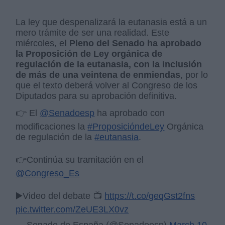
La ley que despenalizará la eutanasia está a un
mero trámite de ser una realidad. Este
miércoles, e
l Pleno del Senado ha aprobado
la Proposición de Ley orgánica de
regulación de la eutanasia, con la inclusión
de más de una veintena de enmiendas
, por lo
que el texto deberá volver al Congreso de los
Diputados para su aprobación definitiva.
👉 El
@Senadoesp
ha aprobado con
modificaciones la
#ProposicióndeLey
Orgánica
de regulación de la
#eutanasia
.
👉Continúa su tramitación en el
@Congreso_Es
▶️Video del debate 📺
https://t.co/geqGst2fns
pic.twitter.com/ZeUE3LX0vz