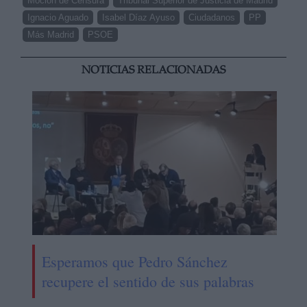
Moción de Censura
Tribunal Superior de Justicia de Madrid
Ignacio Aguado
Isabel Díaz Ayuso
Ciudadanos
PP
Más Madrid
PSOE
NOTICIAS RELACIONADAS
Esperamos que Pedro Sánchez
recupere el sentido de sus palabras