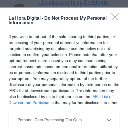
¿La ciudadanía de Occidente
es consciente del riesgo de
una tercera guerra mundial?
La Hora Digital -
Do Not Process My Personal
Por
Álvaro Frutos Rosado y Gabinete
Information
Geopolítica de Crisis
If you wish to opt-out of the sale, sharing to third parties, or
Suelta y confía
processing of your personal or sensitive information for
targeted advertising by us, please use the below opt-out
Por
María Comesaña
section to confirm your selection. Please note that after your
opt-out request is processed you may continue seeing
Votantes y votados
interest-based ads based on personal information utilized by
us or personal information disclosed to third parties prior to
Por
Juan Manuel Beltrán
your opt-out. You may separately opt-out of the further
disclosure of your personal information by third parties on the
El Conflicto de Oriente Medio:
IAB’s list of downstream participants. This information may
Un Nuevo Orden Autoritario
also be disclosed by us to third parties on the
IAB’s List of
en Construcción
Downstream Participants
that may further disclose it to other
Por
Álvaro Frutos Rosado y Gabinete
third parties.
Geopolítica de Crisis
Personal Data Processing Opt Outs