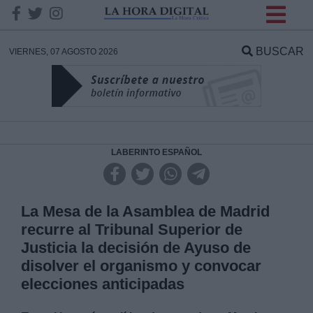
INFORMACION SOBRE LA
PROTECCIÓN DE TUS
BUSCAR
VIERNES, 07 AGOSTO 2026
DATOS
Responsable:
Finalidad:
LABERINTO ESPAÑOL
Datos tratados:
La Mesa de la Asamblea de Madrid
recurre al Tribunal Superior de
Justicia la decisión de Ayuso de
Legitimación:
disolver el organismo y convocar
elecciones anticipadas
Destinatarios: