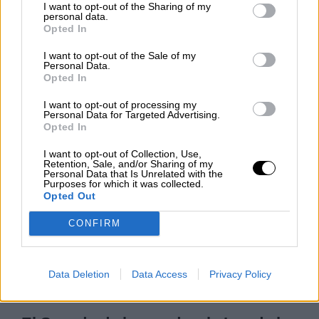
Reconquista leonesa
I want to opt-out of the Sharing of my
personal data.
Por
Carlos Miranda
Opted In
I want to opt-out of the Sale of my
Clara Campoamor: Mi sueño,
Personal Data.
mi pesadilla
Opted In
Por
María Pérez Herrero
I want to opt-out of processing my
Personal Data for Targeted Advertising.
Opted In
I want to opt-out of Collection, Use,
Retention, Sale, and/or Sharing of my
NOTICIAS MAS VISTAS
Personal Data that Is Unrelated with the
Purposes for which it was collected.
Opted Out
CONFIRM
|
|
LABERINTO ESPAÑOL
LABERINTO ESPAÑOL
SALUD,CONSUMO, BIENESTAR
Data Deletion
Data Access
Privacy Policy