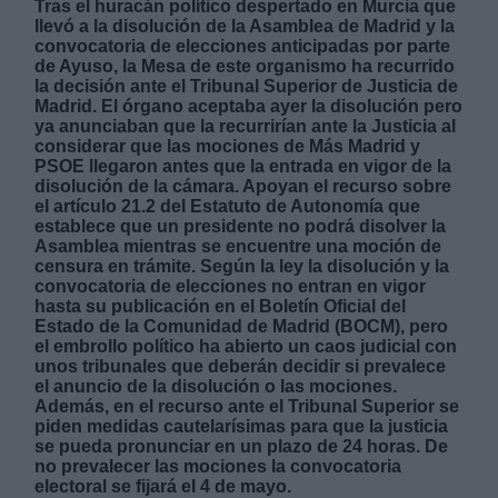
Tras el huracán político despertado en Murcia que
llevó a la disolución de la Asamblea de Madrid y la
convocatoria de elecciones anticipadas por parte
de Ayuso, la Mesa de este organismo ha recurrido
la decisión ante el Tribunal Superior de Justicia de
Madrid. El órgano aceptaba ayer la disolución pero
ya anunciaban que la recurrirían ante la Justicia al
considerar que las mociones de Más Madrid y
Derechos:
PSOE llegaron antes que la entrada en vigor de la
disolución de la cámara. Apoyan el recurso sobre
el artículo 21.2 del Estatuto de Autonomía que
link
establece que un presidente no podrá disolver la
Información adicional
Asamblea mientras se encuentre una moción de
link
censura en trámite. Según la ley la disolución y la
convocatoria de elecciones no entran en vigor
hasta su publicación en el Boletín Oficial del
Estado de la Comunidad de Madrid (BOCM), pero
el embrollo político ha abierto un caos judicial con
unos tribunales que deberán decidir si prevalece
el anuncio de la disolución o las mociones.
Además, en el recurso ante el Tribunal Superior se
piden medidas cautelarísimas para que la justicia
se pueda pronunciar en un plazo de 24 horas. De
no prevalecer las mociones la convocatoria
electoral se fijará el 4 de mayo.