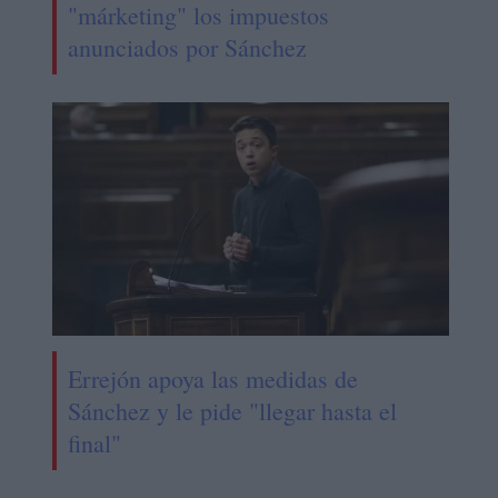
"márketing" los impuestos
anunciados por Sánchez
Errejón apoya las medidas de
Sánchez y le pide "llegar hasta el
final"