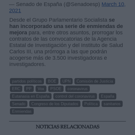
— Senado de España (@Senadoesp)
March 10,
2021
Desde el Grupo Parlamentario Socialista
se
han incorporado una serie de enmiendas de
mejora
para, entre otros asuntos, prorrogar los
contratos de las convocatorias de la Agencia
Estatal de Investigación y del Instituto de Salud
Carlos III, una prórroga a las que podrán
acogerse más de 3.500 investigadoras e
investigadores.
partidos políticos
BOE
UPN
Comisión de Justicia
ERC
PP
Vox
PSOE
coronavirus
Eutanasia en España
control del coronavirus
España
Senado
Congreso de los Diputados
Política
sanitarios
Enmiendas
NOTICIAS RELACIONADAS