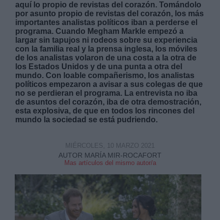
aquí lo propio de revistas del corazón. Tomándolo
por asunto propio de revistas del corazón, los más
importantes analistas políticos iban a perderse el
programa. Cuando Megham Markle empezó a
largar sin tapujos ni rodeos sobre su experiencia
con la familia real y la prensa inglesa, los móviles
de los analistas volaron de una costa a la otra de
Derechos:
los Estados Unidos y de una punta a otra del
mundo. Con loable compañerismo, los analistas
políticos empezaron a avisar a sus colegas de que
link
no se perdieran el programa. La entrevista no iba
de asuntos del corazón, iba de otra demostración,
Información adicional
esta explosiva, de que en todos los rincones del
link
mundo la sociedad se está pudriendo.
MIÉRCOLES, 10 MARZO 2021
AUTOR MARÍA MIR-ROCAFORT
Mas artículos del mismo autor/a