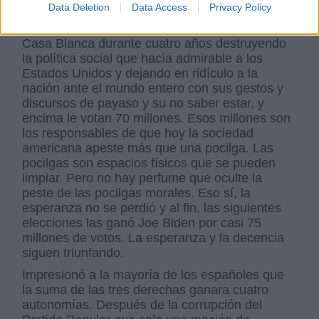
Data Deletion
Data Access
Privacy Policy
aporafóbico para que rigiera a la mayor
potencia del mundo. Donald Trump estuvo en la
Casa Blanca durante cuatro años destruyendo
la política social que hacía admirable a los
Estados Unidos y dejando en ridículo a la
nación ante el mundo entero con sus gestos y
discursos de payaso y su no saber estar, y
encima le votan 70 millones. Esos millones son
los responsables de que hoy la sociedad
americana apeste más que una pocilga. Las
pocilgas son espacios físicos que se pueden
limpiar. Pero no hay perfume que oculte la
peste de las pocilgas morales. Eso sí, la
esperanza no se perdió y al fin, las siguientes
elecciones las ganó Joe Biden por casi 75
millones de votos. La esperanza y la decencia
siguen triunfando.
Impresionó a la mayoría de los españoles que
la suma de las tres derechas ganara cuatro
autonomías. Después de la corrupción del