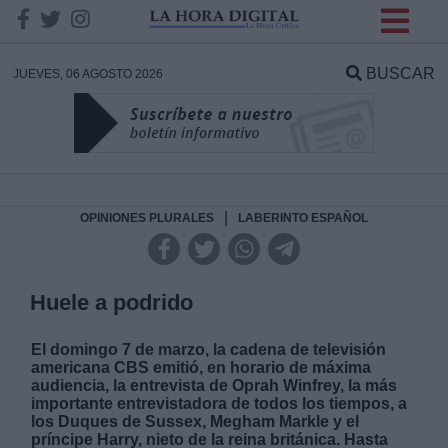
INFORMACION SOBRE LA
PROTECCIÓN DE TUS
BUSCAR
JUEVES, 06 AGOSTO 2026
DATOS
Responsable:
Finalidad:
|
OPINIONES PLURALES
LABERINTO ESPAÑOL
Datos tratados:
Huele a podrido
El domingo 7 de marzo, la cadena de televisión
Legitimación:
americana CBS emitió, en horario de máxima
audiencia, la entrevista de Oprah Winfrey, la más
importante entrevistadora de todos los tiempos, a
Destinatarios:
los Duques de Sussex, Megham Markle y el
príncipe Harry, nieto de la reina británica. Hasta