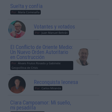
Suelta y confía
Por
María Comesaña
Votantes y votados
Por
Juan Manuel Beltrán
El Conflicto de Oriente Medio:
Un Nuevo Orden Autoritario
en Construcción
Por
Álvaro Frutos Rosado y Gabinete
Geopolítica de Crisis
Reconquista leonesa
Por
Carlos Miranda
Clara Campoamor: Mi sueño,
mi pesadilla