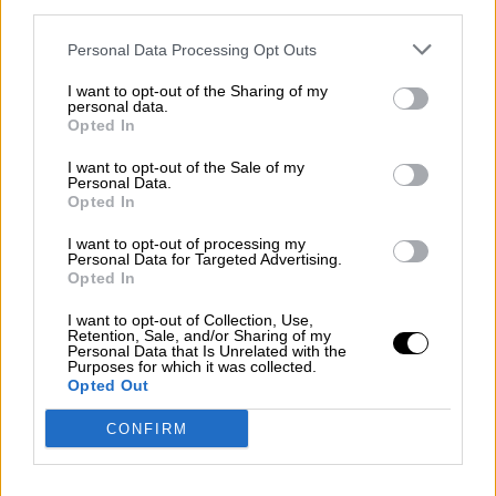
third parties.
depende, exclusivamente, de la Política con
mayúscula; de la administración más correcta y
Personal Data Processing Opt Outs
justa de los recursos de los países para lograr
sociedades igualitarias en las que la pobreza no
I want to opt-out of the Sharing of my
personal data.
prive a nadie de la evolución como ser humano.
Opted In
Depende de que la educación se funde en
valores humanos indiscutibles y que
I want to opt-out of the Sale of my
fundándose en esos valores transmita todos los
Personal Data.
Opted In
conocimientos. Depende de enseñar a la
mayoría a expresar su más rotundo y veraz
I want to opt-out of processing my
rechazo a la desinformación, a las noticias
Personal Data for Targeted Advertising.
falsas, a los comentarios que introducen valores
Opted In
infrahumanos de soslayo. Depende de que los
educadores se atrevan de una vez a enseñar la
I want to opt-out of Collection, Use,
Retention, Sale, and/or Sharing of my
diferencia entre machos y hembras de la
Personal Data that Is Unrelated with the
especie homo sapiens y hombres y mujeres
Purposes for which it was collected.
Opted Out
que alcanzan la plena evolución que los
convierte en seres humanos.
CONFIRM
¿Y mientras tanto? Y mientras tanto mas de 70
millones de americanos votaron por un
individuo misógino, racista, xenófobo y