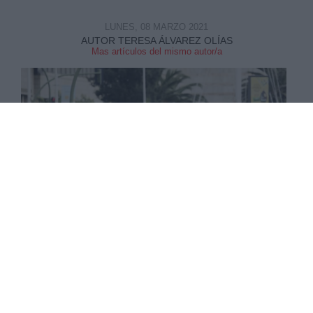
LUNES, 08 MARZO 2021
AUTOR TERESA ÁLVAREZ OLÍAS
Mas artículos del mismo autor/a