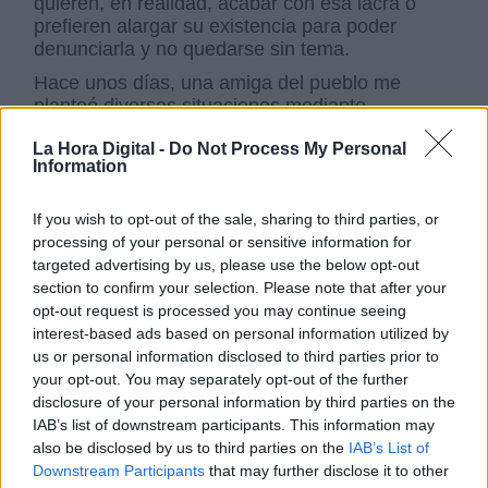
quieren, en realidad, acabar con esa lacra o
prefieren alargar su existencia para poder
denunciarla y no quedarse sin tema.
Hace unos días, una amiga del pueblo me
planteó diversas situaciones mediante
preguntas. La que más me impactó fue, ¿qué
La Hora Digital -
Do Not Process My Personal
pasaría si se creara un partido político solo de
Information
mujeres o solo de jóvenes? No era la situación
ni el momento para iniciar una discusión, así
que ni intenté responderla. Lo que me vino a la
If you wish to opt-out of the sale, sharing to third parties, or
mente fue la pelea de actualidad entre
processing of your personal or sensitive information for
feministas, trans, queer y no sé qué más sobre
targeted advertising by us, please use the below opt-out
la ley de igualdad y la imagen de los jóvenes
section to confirm your selection. Please note that after your
que pierden el tiempo destrozando mobiliario
opt-out request is processed you may continue seeing
público en manifestaciones violentas o
interest-based ads based on personal information utilized by
cantando con el brazo en alto en
us or personal information disclosed to third parties prior to
manifestaciones de la ultraderecha. Es evidente
your opt-out. You may separately opt-out of the further
que la putrefacción social no se cura
disclosure of your personal information by third parties on the
dividiéndose en grupos para defender las
IAB’s list of downstream participants. This information may
convicciones y reivindicaciones de cada grupo.
also be disclosed by us to third parties on the
IAB’s List of
Downstream Participants
that may further disclose it to other
¿Tiene cura la putrefacción social? La tiene y