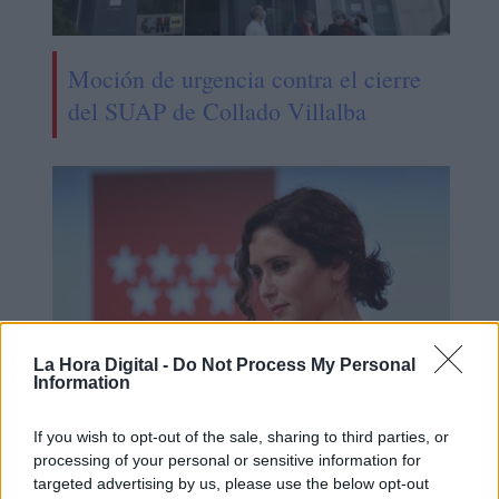
Moción de urgencia contra el cierre
del SUAP de Collado Villalba
La Hora Digital -
Do Not Process My Personal
Information
Ayuso recurre a la justicia para
If you wish to opt-out of the sale, sharing to third parties, or
processing of your personal or sensitive information for
bloquear la Ley Celáa en Madrid
targeted advertising by us, please use the below opt-out