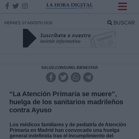
INFORMACION SOBRE LA
PROTECCIÓN DE TUS
BUSCAR
VIERNES, 07 AGOSTO 2026
DATOS
Responsable:
Finalidad:
SALUD,CONSUMO, BIENESTAR
Datos tratados:
“La Atención Primaria se muere”,
huelga de los sanitarios madrileños
contra Ayuso
Legitimación:
Los médicos familiares y de pediatría de Atención
Destinatarios:
Primaria en Madrid han convocado una huelga
general indefinida tras el incumplimiento del