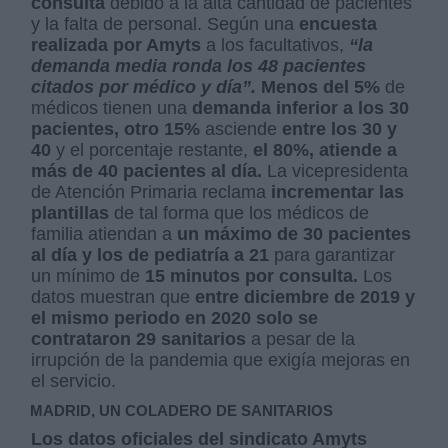
consulta
debido a la alta cantidad de pacientes
y la falta de personal. Según una
encuesta
realizada por Amyts
a los facultativos,
“la
demanda media ronda los 48 pacientes
citados por médico y día”.
Menos del 5%
de
médicos tienen una
demanda inferior a los 30
pacientes, otro 15%
asciende
entre los 30 y
40
y el porcentaje restante,
el 80%, atiende a
más de 40 pacientes al día.
La vicepresidenta
de Atención Primaria reclama
incrementar las
plantillas
de tal forma que los médicos de
familia atiendan a
un máximo de 30 pacientes
al día y los de pediatría a 21
para garantizar
un mínimo de
15 minutos por consulta.
Los
datos muestran que
entre diciembre de 2019 y
el mismo periodo en 2020 solo se
contrataron 29 sanitarios
a pesar de la
irrupción de la pandemia que exigía mejoras en
el servicio.
MADRID, UN COLADERO DE SANITARIOS
Los datos oficiales del sindicato Amyts