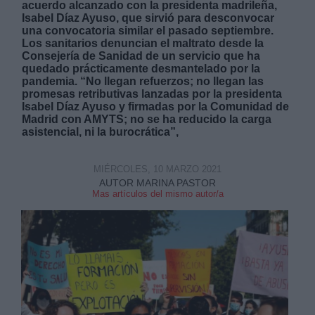
acuerdo alcanzado con la presidenta madrileña,
Isabel Díaz Ayuso, que sirvió para desconvocar
una convocatoria similar el pasado septiembre.
Los sanitarios denuncian el maltrato desde la
Consejería de Sanidad de un servicio que ha
quedado prácticamente desmantelado por la
pandemia. “No llegan refuerzos; no llegan las
promesas retributivas lanzadas por la presidenta
Derechos:
Isabel Díaz Ayuso y firmadas por la Comunidad de
Madrid con AMYTS; no se ha reducido la carga
asistencial, ni la burocrática”,
link
Información adicional
link
MIÉRCOLES, 10 MARZO 2021
AUTOR MARINA PASTOR
Mas artículos del mismo autor/a