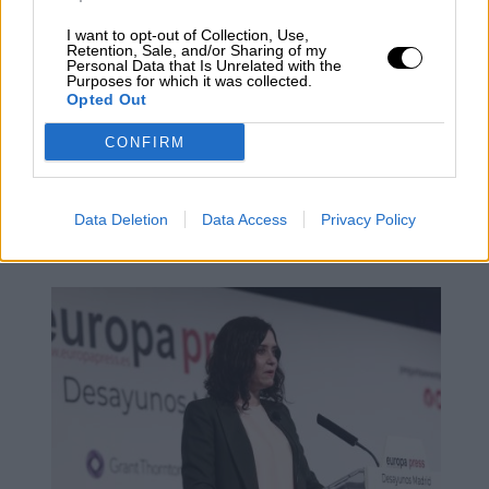
I want to opt-out of Collection, Use,
Retention, Sale, and/or Sharing of my
Personal Data that Is Unrelated with the
Purposes for which it was collected.
Opted Out
CONFIRM
Feijóo evita la foto con Vox tras el
primer pacto con el partido de
Data Deletion
Data Access
Privacy Policy
ultraderecha