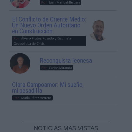
Por
Juan Manuel Beltrán
El Conflicto de Oriente Medio:
Un Nuevo Orden Autoritario
en Construcción
Por
Álvaro Frutos Rosado y Gabinete
Geopolítica de Crisis
Reconquista leonesa
Por
Carlos Miranda
Clara Campoamor: Mi sueño,
mi pesadilla
Por
María Pérez Herrero
NOTICIAS MAS VISTAS