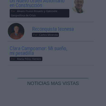
Un Nuevo Orden Autoritario
en Construcción
Por
Álvaro Frutos Rosado y Gabinete
Geopolítica de Crisis
Reconquista leonesa
Por
Carlos Miranda
Clara Campoamor: Mi sueño,
mi pesadilla
Por
María Pérez Herrero
NOTICIAS MAS VISTAS