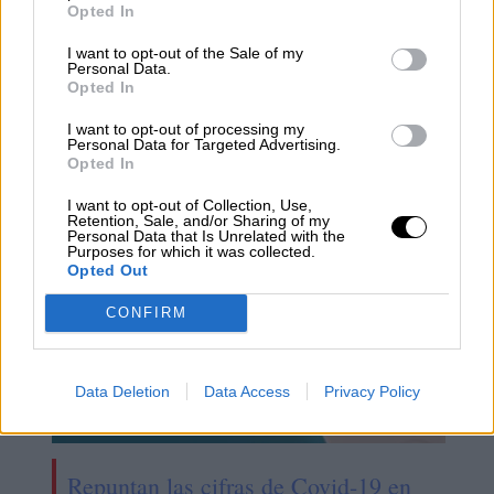
dosis por cada 100 habitantes.
Opted In
I want to opt-out of the Sale of my
Semana Santa
incidencia acumulada
Personal Data.
Opted In
campaña de vacunación
Fernando Simón
Coronavirus España
control del coronavirus
I want to opt-out of processing my
Personal Data for Targeted Advertising.
Opted In
NOTICIAS RELACIONADAS
I want to opt-out of Collection, Use,
Retention, Sale, and/or Sharing of my
Personal Data that Is Unrelated with the
Purposes for which it was collected.
Opted Out
CONFIRM
Data Deletion
Data Access
Privacy Policy
Repuntan las cifras de Covid-19 en