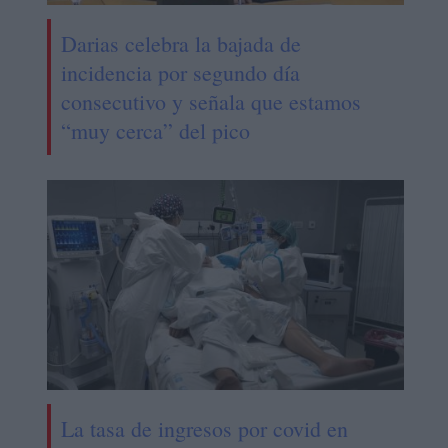
Darias celebra la bajada de
incidencia por segundo día
consecutivo y señala que estamos
“muy cerca” del pico
La tasa de ingresos por covid en