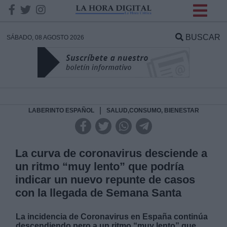
INFORMACION SOBRE LA
PROTECCIÓN DE TUS
BUSCAR
SÁBADO, 08 AGOSTO 2026
DATOS
Responsable:
Finalidad:
|
LABERINTO ESPAÑOL
SALUD,CONSUMO, BIENESTAR
Datos tratados:
La curva de coronavirus desciende a
un ritmo “muy lento” que podría
indicar un nuevo repunte de casos
Legitimación:
con la llegada de Semana Santa
Destinatarios:
La incidencia de Coronavirus en España continúa
descendiendo pero a un ritmo “muy lento” que