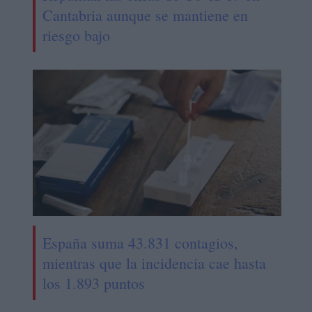
Cantabria aunque se mantiene en
riesgo bajo
España suma 43.831 contagios,
mientras que la incidencia cae hasta
los 1.893 puntos