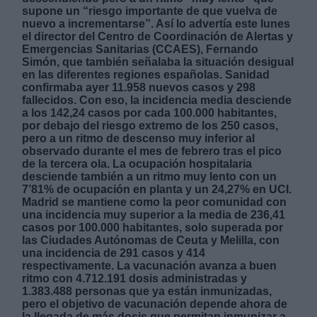
supone un “riesgo importante de que vuelva de
nuevo a incrementarse”. Así lo advertía este lunes
el director del Centro de Coordinación de Alertas y
Emergencias Sanitarias (CCAES), Fernando
Simón, que también señalaba la situación desigual
en las diferentes regiones españolas. Sanidad
confirmaba ayer 11.958 nuevos casos y 298
Derechos:
fallecidos. Con eso, la incidencia media desciende
a los 142,24 casos por cada 100.000 habitantes,
por debajo del riesgo extremo de los 250 casos,
link
pero a un ritmo de descenso muy inferior al
observado durante el mes de febrero tras el pico
Información adicional
de la tercera ola. La ocupación hospitalaria
link
desciende también a un ritmo muy lento con un
7’81% de ocupación en planta y un 24,27% en UCI.
Madrid se mantiene como la peor comunidad con
una incidencia muy superior a la media de 236,41
casos por 100.000 habitantes, solo superada por
las Ciudades Autónomas de Ceuta y Melilla, con
una incidencia de 291 casos y 414
respectivamente. La vacunación avanza a buen
ritmo con 4.712.191 dosis administradas y
1.383.488 personas que ya están inmunizadas,
pero el objetivo de vacunación depende ahora de
la llegada de más dosis que permitan inmunizar a