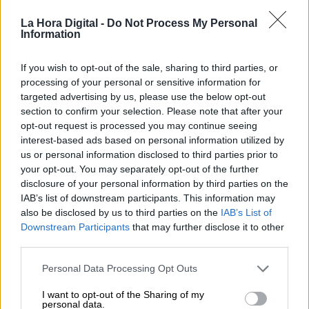
LA VACUNACIÓN AVANZA A GRAN
VELOCIDAD
La Hora Digital -
Do Not Process My Personal
Information
España ya ha administrado 4.712.191 dosis
de las vacunas de Pfizer, Moderna y
If you wish to opt-out of the sale, sharing to third parties, or
AstraZeneca y un total de
1.383.488 personas
processing of your personal or sensitive information for
ya están inmunizadas
habiendo completado el
targeted advertising by us, please use the below opt-out
régimen de dos dosis. Esto, no obstante, se
section to confirm your selection. Please note that after your
sitúa
muy por debajo del objetivo de
opt-out request is processed you may continue seeing
inmunizar al 70%
de la población a finales de
interest-based ads based on personal information utilized by
verano, situándose ahora mismo en un
us or personal information disclosed to third parties prior to
porcentaje del
2’92%.
Al país han llegado
your opt-out. You may separately opt-out of the further
5.583.955 dosis, por lo que se han inyectado
disclosure of your personal information by third parties on the
el 84’4%,
y el ritmo de vacunación depende
IAB’s list of downstream participants. This information may
ahora de la llegada de nuevas dosis, a la
also be disclosed by us to third parties on the
IAB’s List of
espera de
la próxima aprobación de la
Downstream Participants
that may further disclose it to other
vacuna de Janssen,
fármaco
monodosis que
third parties.
acelerará
notablemente el ritmo de la campaña.
En Europa
España solo se sitúa por debajo
Personal Data Processing Opt Outs
de Reino Unido y Dinamarca
en número de
I want to opt-out of the Sharing of my
dosis administradas habiendo inyectado
9’05
personal data.