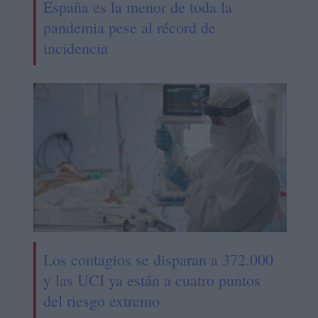
España es la menor de toda la
pandemia pese al récord de
incidencia
Los contagios se disparan a 372.000
y las UCI ya están a cuatro puntos
del riesgo extremo