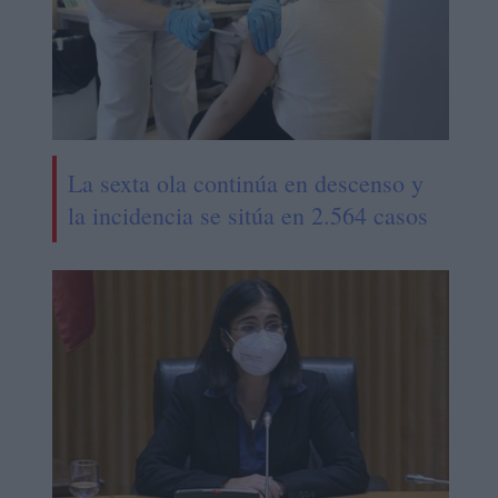
La sexta ola continúa en descenso y
la incidencia se sitúa en 2.564 casos