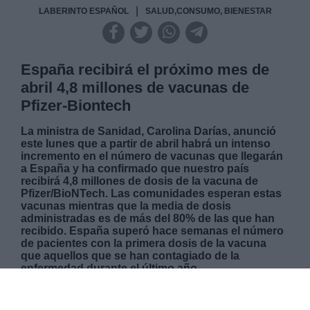
|
LABERINTO ESPAÑOL
SALUD,CONSUMO, BIENESTAR
España recibirá el próximo mes de
abril 4,8 millones de vacunas de
Pfizer-Biontech
La ministra de Sanidad, Carolina Darías, anunció
este lunes que a partir de abril habrá un intenso
incremento en el número de vacunas que llegarán
a España y ha confirmado que nuestro país
recibirá 4,8 millones de dosis de la vacuna de
Pfizer/BioNTech. Las comunidades esperan estas
vacunas mientras que la media de dosis
administradas es de más del 80% de las que han
recibido. España superó hace semanas el número
de pacientes con la primera dosis de la vacuna
que aquellos que se han contagiado de la
enfermedad durante el último año.
MARTES, 09 MARZO 2021