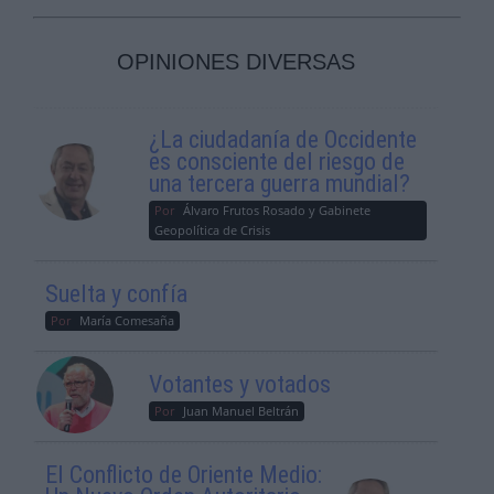
OPINIONES DIVERSAS
¿La ciudadanía de Occidente
es consciente del riesgo de
una tercera guerra mundial?
Por
Álvaro Frutos Rosado y Gabinete
Geopolítica de Crisis
Suelta y confía
Por
María Comesaña
Votantes y votados
Por
Juan Manuel Beltrán
El Conflicto de Oriente Medio: