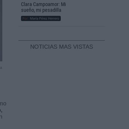
Clara Campoamor: Mi
sueño, mi pesadilla
Por
María Pérez Herrero
NOTICIAS MAS VISTAS
la
omo
,
n