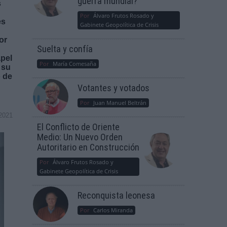
guerra mundial?
s
Por
Álvaro Frutos Rosado y
es
Gabinete Geopolítica de Crisis
or
Suelta y confía
apel
Por
María Comesaña
 su
o de
Votantes y votados
Por
Juan Manuel Beltrán
2021
El Conflicto de Oriente
Medio: Un Nuevo Orden
Autoritario en Construcción
Por
Álvaro Frutos Rosado y
Gabinete Geopolítica de Crisis
Reconquista leonesa
Por
Carlos Miranda