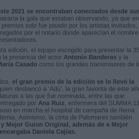
ste 2021 se encontraban conectados desde su
epararía la gala que estaban observando, ya que en
 premios solo fue pisado por los artistas invitados,
tregados por el notario donde aparecían el nombre
presentadores.
sta edición, el equipo escogido para presentar la 3
 la presencia del actor
Antonio Banderas
y la
María Casado
como los grandes transmisores de l
ados,
el gran premio de la edición se lo llevó la
quien desbancó a ‘Adú’, la gran favorita de este añ
aturas a las que fue nominada, entre las que
entregado por
Ana Ruiz
, enfermera del SUMMA 11
ue puso en marcha el hospital de campaña de Ifema
demia. Asimismo, la cinta de Palomares también
y Mejor Guion Original, además de a Mejor
 encargaba Daniela Cajías.