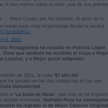
a ‘A tres metros sobre el cielo’, una de sus primer
a → Mario Casas, por No matarás. Al actor no le
el rodaje para crear el personaje desde la verdad
om/QJ2oKtDKGc
ch 6, 2021
ctriz Protagonista ha recaído en Patricia López
,
filme que también ha recibido el Goya a Mejo
ne Laspiur, y a Mejor guion adaptado.
edición de 2021, la cinta
‘El año del
que ha ganado en las dos categorías en las que
lícula Documental.
anto a
‘La boda de Rosa’
, que solo se ha impues
ue estaba nominada:
Nathalie Poza ha conseguid
Rozalén ha logrado el de Mejor Canción Origina