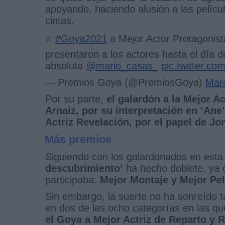
apoyando, haciendo alusión a las películ
cintas.
⭐️
#Goya2021
a Mejor Actor Protagonist
presentaron a los actores hasta el día d
absoluta
@mario_casas_
pic.twitter.c
— Premios Goya (@PremiosGoya)
Mar
Por su parte,
el galardón a la Mejor A
Arnaiz, por su interpretación en ‘Ane’
Actriz Revelación, por el papel de Jo
Más premios
Siguiendo con los galardonados en esta 
descubrimiento’
ha hecho doblete, ya 
participaba:
Mejor Montaje y Mejor Pe
Sin embargo, la suerte no ha sonreído t
en dos de las ocho categorías en las q
el Goya a Mejor Actriz de Reparto y 