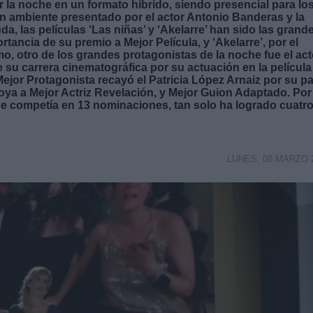
r la noche en un formato híbrido, siendo presencial para lo
un ambiente presentado por el actor Antonio Banderas y la
a, las películas ‘Las niñas’ y ‘Akelarre’ han sido las grand
rtancia de su premio a Mejor Película, y ‘Akelarre’, por el
, otro de los grandes protagonistas de la noche fue el act
 su carrera cinematográfica por su actuación en la película
 Mejor Protagonista recayó el Patricia López Arnaiz por su p
oya a Mejor Actriz Revelación, y Mejor Guion Adaptado. Por
, que competía en 13 nominaciones, tan solo ha logrado cuatr
LUNES, 08 MARZO 