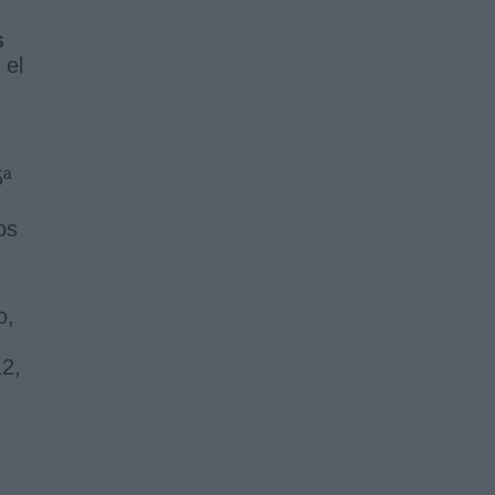
s
 el
5ª
os
o,
2,