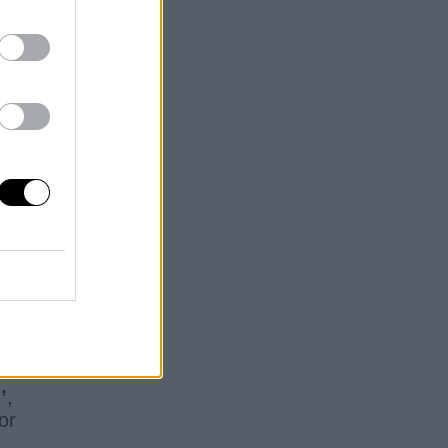
s
olo
a a
’
,
or