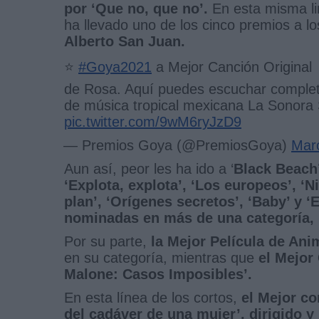
por ‘Que no, que no’.
En esta misma l
ha llevado uno de los cinco premios a l
Alberto San Juan.
⭐️
#Goya2021
a Mejor Canción Original
de Rosa. Aquí puedes escuchar completa
de música tropical mexicana La Sonor
pic.twitter.com/9wM6ryJzD9
— Premios Goya (@PremiosGoya)
Mar
Aun así, peor les ha ido a ‘
Black Beach’
‘Explota, explota’, ‘Los europeos’, ‘N
plan’, ‘Orígenes secretos’, ‘Baby’ y ‘
nominadas en más de una categoría, n
Por su parte,
la Mejor Película de Ani
en su categoría, mientras que
el Mejor
Malone: Casos Imposibles’.
En esta línea de los cortos,
el Mejor co
del cadáver de una mujer’, dirigido 