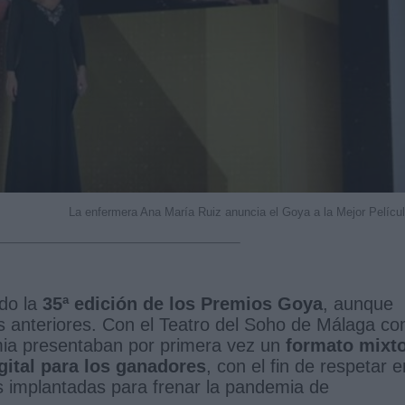
La enfermera Ana María Ruiz anuncia el Goya a la Mejor Pelícu
do la
35ª edición de los Premios Goya
, aunque
s anteriores. Con el Teatro del Soho de Málaga c
ia presentaban por primera vez un
formato mixto
gital para los ganadores
, con el fin de respetar e
s implantadas para frenar la pandemia de