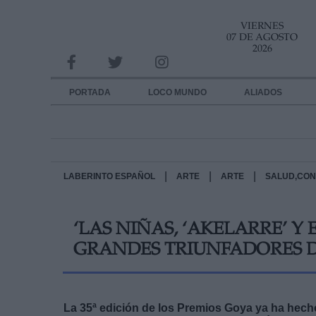
VIERNES
INFORMACION SOBRE LA PROTECCIÓN DE TUS DATOS
07 DE AGOSTO
2026
Responsable:
Finalidad:
PORTADA
LOCO MUNDO
ALIADOS
Datos tratados:
Legitimación:
Destinatarios:
|
|
|
LABERINTO ESPAÑOL
ARTE
ARTE
SALUD,CON
Derechos:
‘LAS NIÑAS, ‘AKELARRE’ Y
link
GRANDES TRIUNFADORES DE
Información adicional
link
La 35ª edición de los Premios Goya ya ha hecho