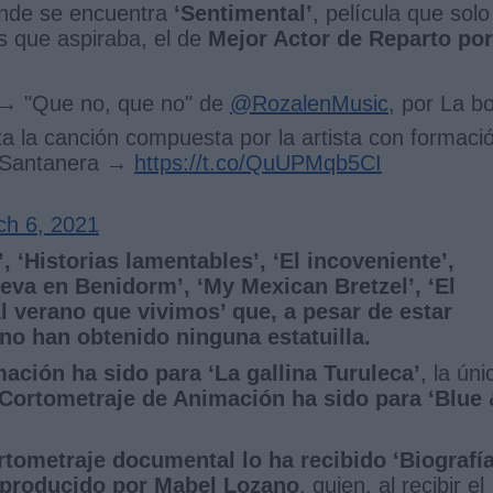
inde se encuentra
‘Sentimental’
, película que solo
os que aspiraba, el de
Mejor Actor de Reparto por
 → "Que no, que no" de
@RozalenMusic
, por La b
 la canción compuesta por la artista con formaci
a Santanera →
https://t.co/QuUPMqb5CI
ch 6, 2021
, ‘Historias lamentables’, ‘El incoveniente’,
ieva en Benidorm’, ‘My Mexican Bretzel’, ‘El
El verano que vivimos’ que, a pesar de estar
o han obtenido ninguna estatuilla.
mación ha sido para ‘La gallina Turuleca’
, la úni
 Cortometraje de Animación ha sido para ‘Blue
rtometraje documental lo ha recibido ‘Biografí
y producido por Mabel Lozano
, quien, al recibir el