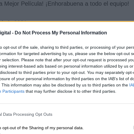
a Mejor Película! ¡Enhorabuena a todo el equipo!
ch 6, 2021
cinematográfica,
Palomera
no pudo sentirse más
gital -
Do Not Process My Personal Information
las muchísimas manos
” que permitieron que su
.
to opt-out of the sale, sharing to third parties, or processing of your per
formation for targeted advertising by us, please use the below opt-out s
iñas’,
la película que más estatuillas recogió e
r selection. Please note that after your opt-out request is processed y
a otra gran triunfadora, con cinco premio de las nue
eing interest-based ads based on personal information utilized by us or
ejor Maquillaje y Peluquería, para Beatushka
disclosed to third parties prior to your opt-out. You may separately opt-
seño de Vestuario, para Nerea Torrijos; Mejor
losure of your personal information by third parties on the IAB’s list of
no; Mejores Efectos Especiales, para Mariano
. This information may also be disclosed by us to third parties on the
IA
ica Original, para Maite Arroitajauregi y
Participants
that may further disclose it to other third parties.
r las
“gracias a todas las mujeres que abren camin
Aránzazu Calleja y Maite Arroitajauregi, por
l Data Processing Opt Outs
 Goya para ambas compositoras. Confiesan que
la perfección como equipo.
o opt-out of the Sharing of my personal data.