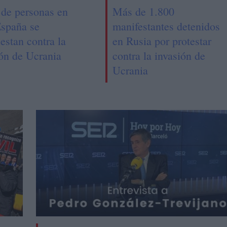
 de personas en
Más de 1.800
España se
manifestantes detenidos
estan contra la
en Rusia por protestar
ión de Ucrania
contra la invasión de
Ucrania