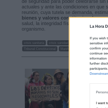
de seguridad para poder celebrarse sin r
actuales y ante las condiciones en que 
reunión, cuya tutela se demanda, estima
bienes y valores constitucionales, c
salud, la integridad física y la vida de 
La Hora Di
organismo.
If you wish 
crisis sanitaria
crisis sanidad
lucha contra la pandemia
sensitive in
confirm you
Tribunal Constitucional
Manifestación
8M
8 de mar
continue se
information 
NOTI
further disc
participants
Downstream 
Persona
I want t