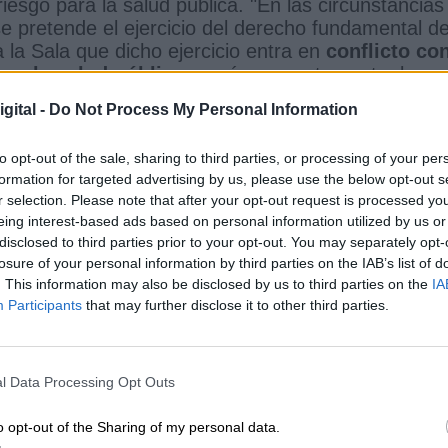
iesgo para la salud pública. "En las circunstancias
se pretende el ejercicio del derecho fundamental d
 la Sala que dicho ejercicio entra en
conflicto co
omo la salud pública
y, más concretamente, la
las personas que deben prevalecer", afirmó el
gital -
Do Not Process My Personal Information
to opt-out of the sale, sharing to third parties, or processing of your per
lucha feminista
Tribunal Superior de Justicia de Madrid
formation for targeted advertising by us, please use the below opt-out s
r selection. Please note that after your opt-out request is processed y
zo
eing interest-based ads based on personal information utilized by us or
disclosed to third parties prior to your opt-out. You may separately opt-
CIAS RELACIONADAS
losure of your personal information by third parties on the IAB’s list of
. This information may also be disclosed by us to third parties on the
IA
Participants
that may further disclose it to other third parties.
l Data Processing Opt Outs
o opt-out of the Sharing of my personal data.