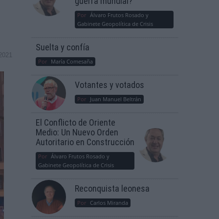
guerra mundial?
Por
Álvaro Frutos Rosado y
Gabinete Geopolítica de Crisis
Suelta y confía
2021
Por
María Comesaña
Votantes y votados
Por
Juan Manuel Beltrán
El Conflicto de Oriente
Medio: Un Nuevo Orden
Autoritario en Construcción
Por
Álvaro Frutos Rosado y
Gabinete Geopolítica de Crisis
Reconquista leonesa
Por
Carlos Miranda