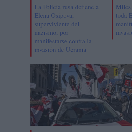
La Policía rusa detiene a
Miles
Elena Osipova,
toda 
superviviente del
manifi
nazismo, por
invas
manifestarse contra la
invasión de Ucrania