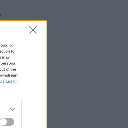
e
n
sonal or
ection to
ou may
 personal
out of the
 downstream
B’s List of