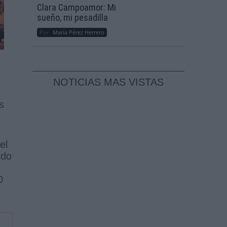
Clara Campoamor: Mi
sueño, mi pesadilla
Por
María Pérez Herrero
NOTICIAS MAS VISTAS
s
el
ndo
0