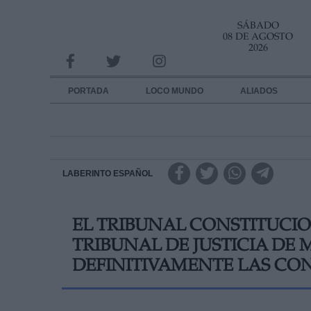
SÁBADO
INFORMACION SOBRE LA PROTECCIÓN DE TUS DATOS
08 DE AGOSTO
2026
Responsable:
Finalidad:
PORTADA
LOCO MUNDO
ALIADOS
Datos tratados:
Legitimación:
Destinatarios:
LABERINTO ESPAÑOL
Derechos:
EL TRIBUNAL CONSTITUCIO
link
TRIBUNAL DE JUSTICIA DE 
Información adicional
link
DEFINITIVAMENTE LAS CO