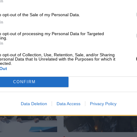
In
o opt-out of the Sale of my Personal Data.
In
ro
UGT y CCOO convocan una
s
manifestación silenciosa contra la
to opt-out of processing my Personal Data for Targeted
ing.
es
invasión de Ucrania
In
o opt-out of Collection, Use, Retention, Sale, and/or Sharing
ersonal Data that Is Unrelated with the Purposes for which it
lected.
Out
CONFIRM
Data Deletion
Data Access
Privacy Policy