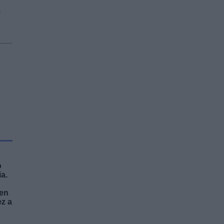
a
o
a.
men
ez a