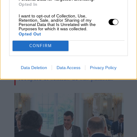
Opted In
I want to opt-out of Collection, Use,
Retention, Sale, and/or Sharing of my
Personal Data that Is Unrelated with the
Purposes for which it was collected.
Opted Out
CONFIRM
Esperamos que Pedro Sánchez
Data Deletion
Data Access
Privacy Policy
recupere el sentido de sus palabras