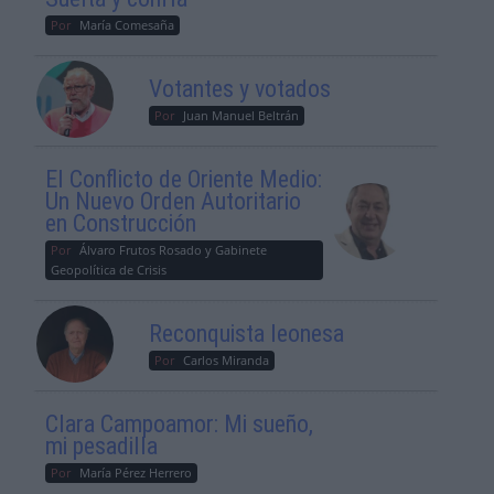
Por
María Comesaña
Votantes y votados
Por
Juan Manuel Beltrán
El Conflicto de Oriente Medio:
Un Nuevo Orden Autoritario
en Construcción
Por
Álvaro Frutos Rosado y Gabinete
Geopolítica de Crisis
Reconquista leonesa
Por
Carlos Miranda
Clara Campoamor: Mi sueño,
mi pesadilla
Por
María Pérez Herrero