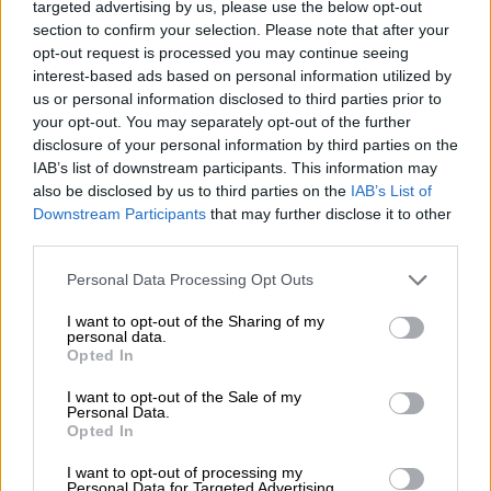
targeted advertising by us, please use the below opt-out
section to confirm your selection. Please note that after your
NOTICIAS RELACIONADAS
opt-out request is processed you may continue seeing
interest-based ads based on personal information utilized by
us or personal information disclosed to third parties prior to
your opt-out. You may separately opt-out of the further
disclosure of your personal information by third parties on the
IAB’s list of downstream participants. This information may
also be disclosed by us to third parties on the
IAB’s List of
Downstream Participants
that may further disclose it to other
third parties.
Personal Data Processing Opt Outs
I want to opt-out of the Sharing of my
personal data.
Mario García de Castro: "Todas
Opted In
estas conquistas siguen siendo un
I want to opt-out of the Sale of my
camino abierto para el mañana"
Personal Data.
Opted In
I want to opt-out of processing my
Personal Data for Targeted Advertising.