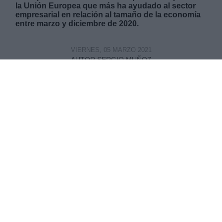
la Unión Europea que más ha ayudado al sector
empresarial en relación al tamaño de la economía
entre marzo y diciembre de 2020.
VIERNES, 05 MARZO 2021
AUTOR SERGIO MUÑOZ
Mas artículos del mismo autor/a