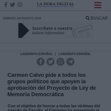
INFORMACION SOBRE LA
PROTECCIÓN DE TUS
BUSCAR
SÁBADO, 08 AGOSTO 2026
DATOS
Responsable:
Finalidad:
|
LABERINTO ESPAÑOL
LABERINTO ESPAÑOL
Datos tratados:
Carmen Calvo pide a todos los
grupos políticos que apoyen la
aprobación del Proyecto de Ley de
Legitimación:
Memoria Democrática
Destinatarios:
Con el objetivo de honrar a todas las víctimas del
pasado de España, el Gobierno ha presentado el