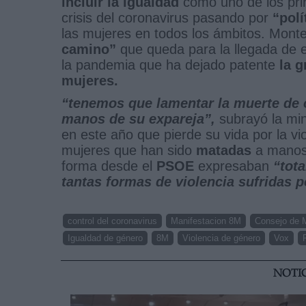
incluir la igualdad
como uno de los prin
crisis del coronavirus pasando por
“polí
las mujeres en todos los ámbitos. Mont
camino”
que queda para la llegada de es
la pandemia que ha dejado patente
la g
mujeres.
“tenemos que lamentar la muerte de 
manos de su expareja”,
subrayó la min
en este año que pierde su vida por la v
mujeres que han sido
matadas
a manos 
forma desde el
PSOE
expresaban
“tot
tantas formas de violencia sufridas p
control del coronavirus
Manifestacion 8M
Consejo de M
Igualdad de género
8M
Violencia de género
Vox
NOTI