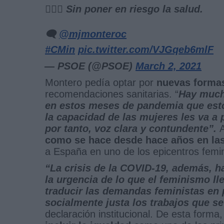
🙋🏻‍♀️ Sin poner en riesgo la salud.
🗨️
@mjmonteroc
#CMin
pic.twitter.com/VJGqeb6mlF
— PSOE (@PSOE)
March 2, 2021
Montero pedía optar por
nuevas formas
recomendaciones sanitarias. “
Hay much
en estos meses de pandemia que estoy
la capacidad de las mujeres les va a p
por tanto, voz clara y contundente”.
como se hace desde hace años en las
a España en uno de los epicentros femin
“La crisis de la COVID-19, además, h
la urgencia de lo que el feminismo ll
traducir las demandas feministas en 
socialmente justa los trabajos que se
declaración institucional. De esta form