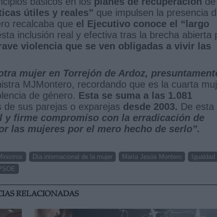
cipios básicos en los
planes de recuperación
de 
ticas útiles y reales”
que impulsen la presencia 
ero recalcaba que
el Ejecutivo conoce el “largo
ta inclusión real y efectiva tras la brecha abierta 
rave violencia que se ven obligadas a vivir las
otra mujer en Torrejón de Ardoz, presuntament
istra MJMontero, recordando que es la cuarta muj
iolencia de género.
Esta se suma a las 1.081
de sus parejas o exparejas
desde 2003.
De esta
al y firme compromiso con la erradicación de
or las mujeres por el mero hecho de serlo”.
inistros
Día internacional de la mujer
María Jesús Montero
Igualdad
PSOE
CIAS RELACIONADAS