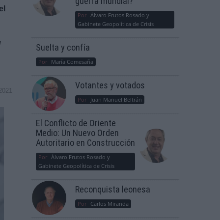
guerra mundial?
el
Por
Álvaro Frutos Rosado y
Gabinete Geopolítica de Crisis
l
Suelta y confía
Por
María Comesaña
Votantes y votados
2021
Por
Juan Manuel Beltrán
El Conflicto de Oriente
Medio: Un Nuevo Orden
Autoritario en Construcción
Por
Álvaro Frutos Rosado y
Gabinete Geopolítica de Crisis
Reconquista leonesa
Por
Carlos Miranda