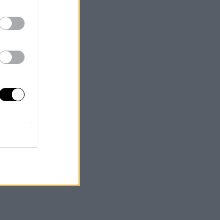
r
o,
que
es
.
tal
en