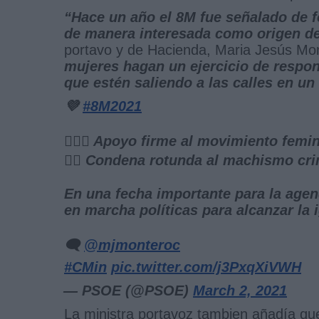
“Hace un año el 8M fue señalado de f
de manera interesada como origen d
portavo y de Hacienda, Maria Jesús Mon
mujeres hagan un ejercicio de respon
que estén saliendo a las calles en un
💜
#8M2021
🙋🏻‍♀️ Apoyo firme al movimiento femin
🙋‍♀️ Condena rotunda al machismo cri
En una fecha importante para la agen
en marcha políticas para alcanzar la 
🗨️
@mjmonteroc
#CMin
pic.twitter.com/j3PxqXiVWH
— PSOE (@PSOE)
March 2, 2021
La ministra portavoz tambien añadía qu