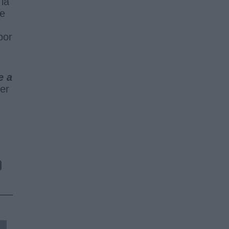
la
de
por
e a
er