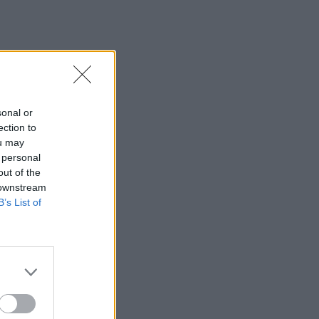
,
n
sonal or
ection to
ou may
 personal
out of the
 downstream
B’s List of
so,
o
gen