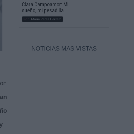
Clara Campoamor: Mi
sueño, mi pesadilla
Por
María Pérez Herrero
NOTICIAS MAS VISTAS
on
han
año
y