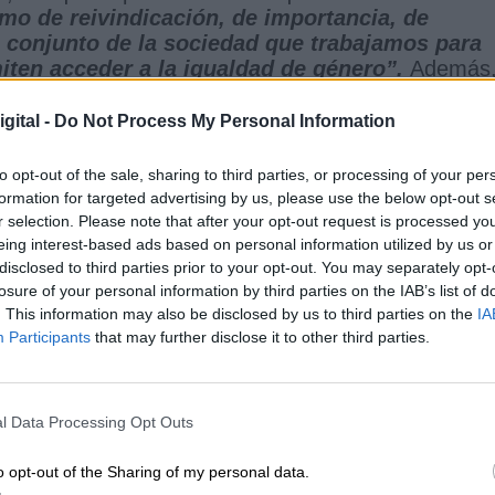
amo de reivindicación, de importancia, de
el conjunto de la sociedad que trabajamos para
iten acceder a la igualdad de género”.
Además
obran las reivindicaciones por la pandemia que ha
rencias que han concentrado
“los mayores
gital -
Do Not Process My Personal Information
alariales o abandonos de puestos de trabajo”
e
to opt-out of the sale, sharing to third parties, or processing of your per
formation for targeted advertising by us, please use the below opt-out s
o de polémica causada por los partidos de
r selection. Please note that after your opt-out request is processed y
an
señalando esta fecha el año pasado como el
eing interest-based ads based on personal information utilized by us or
 desmentido constantemente desde que saltaran
disclosed to third parties prior to your opt-out. You may separately opt-
n
saltado directamente a la protesta contra la
losure of your personal information by third parties on the IAB’s list of
ifestaciones
este año en medio de la pandemia
. This information may also be disclosed by us to third parties on the
IA
uchas otras que se han producido o que, inclu
Participants
that may further disclose it to other third parties.
de
Vox.
ha señalado que
“hace un año el 8M fue señalad
iones políticas de manera interesada como ori
l Data Processing Opt Outs
en esa misma fecha se celebraron
“partidos de
conciertos e incluso mítines”.
Esto último hace
o opt-out of the Sharing of my personal data.