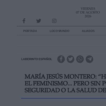
VIERNES
INFORMACION SOBRE LA PROTECCIÓN DE TUS DATOS
07 DE AGOSTO
2026
Responsable:
Finalidad:
PORTADA
LOCO MUNDO
ALIADOS
Datos tratados:
Legitimación:
Destinatarios:
LABERINTO ESPAÑOL
Derechos:
MARÍA JESÚS MONTERO: “H
link
EL FEMINISMO... PERO SIN
Información adicional
link
SEGURIDAD O LA SALUD D