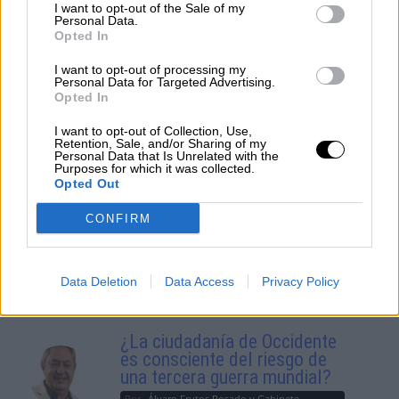
I want to opt-out of the Sale of my
Personal Data.
Opted In
I want to opt-out of processing my
Personal Data for Targeted Advertising.
Opted In
I want to opt-out of Collection, Use,
Retention, Sale, and/or Sharing of my
Personal Data that Is Unrelated with the
Purposes for which it was collected.
Ayuso, en el punto de mira de la
Opted Out
Fiscalía Europea
CONFIRM
OPINIONES DIVERSAS
Data Deletion
Data Access
Privacy Policy
¿La ciudadanía de Occidente
es consciente del riesgo de
una tercera guerra mundial?
Por
Álvaro Frutos Rosado y Gabinete