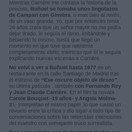
Mientras Carrière me contaba la historia de la
película,
Buñuel se tomaba unos lingotazos
de Campari con Ginebra
, o mas bien al revés,
de un vaso grande. Yo, que por entonces tenía
26 años creía que un señor mayor no me podía
dejar tirado, le seguía el ritmo, imitándole y
bebiendo lo mismo, hasta que llegó un
momento en que tuve que retirarme
completamente ebrio, mientras que él le seguía
explicando nuevas escenas a Carriére.
No volví a ver a Buñuel hasta 1977
en un
restaurante en la calle Santiago de Madrid tras
el estreno de
“Ese oscuro objeto de deseo”
,
su última película , también
con Fernando Rey
y Jean Claude Carrière
. En el film la novata
Carole Bouquet -19 años- y Angela Molina-
2
1- interpretan el mismo papel ,lo que causó un
revuelo entre la crítica y dio lugar a todo tipo de
conversaciones sobre las retorcidas intenciones
del maestro con semejante truco surrealista.