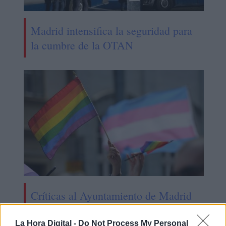
Madrid intensifica la seguridad para
la cumbre de la OTAN
Críticas al Ayuntamiento de Madrid
por la falta de organización para el
Orgullo
La Hora Digital -
Do Not Process My Personal