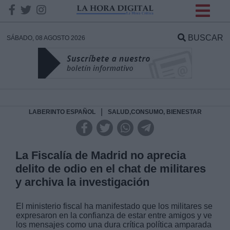
INFORMACION SOBRE LA
PROTECCIÓN DE TUS
BUSCAR
SÁBADO, 08 AGOSTO 2026
DATOS
Responsable:
Finalidad:
|
LABERINTO ESPAÑOL
SALUD,CONSUMO, BIENESTAR
Datos tratados:
La Fiscalía de Madrid no aprecia
delito de odio en el chat de militares
y archiva la investigación
Legitimación:
El ministerio fiscal ha manifestado que los militares se
Destinatarios:
expresaron en la confianza de estar entre amigos y ve
los mensajes como una dura crítica política amparada