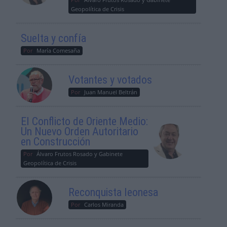
Geopolítica de Crisis
Suelta y confía
Por
María Comesaña
Votantes y votados
Por
Juan Manuel Beltrán
El Conflicto de Oriente Medio:
Un Nuevo Orden Autoritario
en Construcción
Por
Álvaro Frutos Rosado y Gabinete
Geopolítica de Crisis
Reconquista leonesa
Por
Carlos Miranda