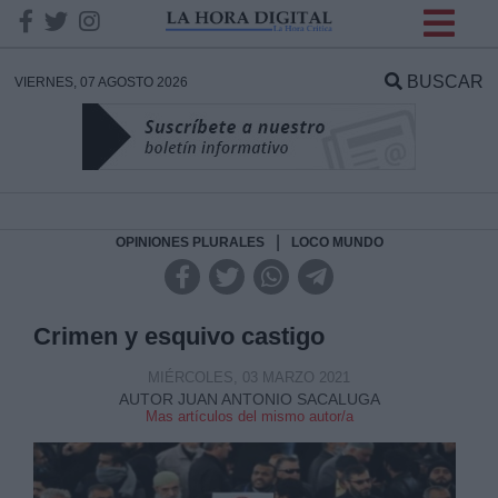
INFORMACION SOBRE LA
PROTECCIÓN DE TUS
BUSCAR
VIERNES, 07 AGOSTO 2026
DATOS
Responsable:
Finalidad:
|
OPINIONES PLURALES
LOCO MUNDO
Datos tratados:
Crimen y esquivo castigo
MIÉRCOLES, 03 MARZO 2021
AUTOR JUAN ANTONIO SACALUGA
Legitimación:
Mas artículos del mismo autor/a
Destinatarios: