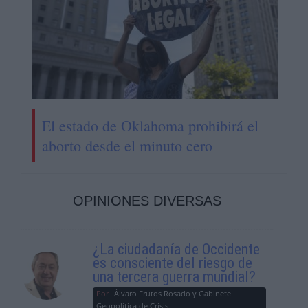
El estado de Oklahoma prohibirá el
aborto desde el minuto cero
OPINIONES DIVERSAS
¿La ciudadanía de Occidente
es consciente del riesgo de
una tercera guerra mundial?
Por
Álvaro Frutos Rosado y Gabinete
Geopolítica de Crisis