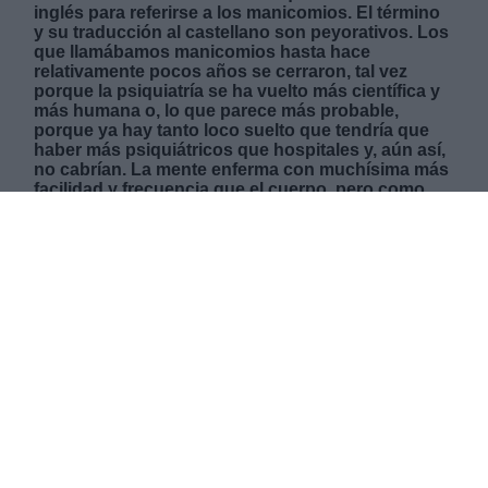
inglés para referirse a los manicomios. El término
y su traducción al castellano son peyorativos. Los
que llamábamos manicomios hasta hace
relativamente pocos años se cerraron, tal vez
porque la psiquiatría se ha vuelto más científica y
más humana o, lo que parece más probable,
porque ya hay tanto loco suelto que tendría que
haber más psiquiátricos que hospitales y, aún así,
no cabrían. La mente enferma con muchísima más
facilidad y frecuencia que el cuerpo, pero como
los síntomas de la enfermedad mental no
aparecen en los termómetros ni en las muestras
de orina ni de sangre ni de heces, la enfermedad
solo se detecta cuando el paciente muestra una
conducta escandalosamente antisocial. ¿Y qué
puede considerarse escandalosamente
antisocial? Naturalmente, depende de la cultura,
de las costumbres, de lo que cada enjambre social
considere apropiado o no.
MIÉRCOLES, 03 MARZO 2021
AUTOR MARÍA MIR-ROCAFORT
Mas artículos del mismo autor/a