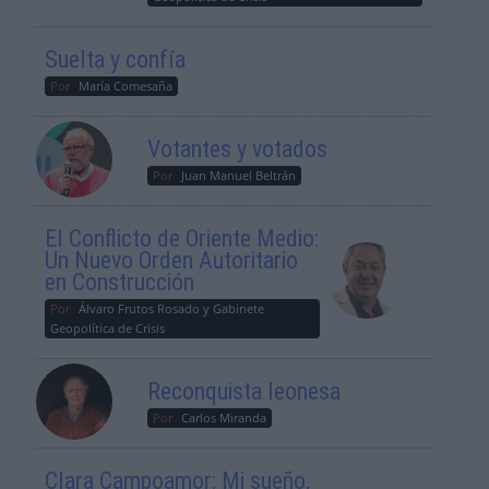
Suelta y confía
Por
María Comesaña
Votantes y votados
Por
Juan Manuel Beltrán
El Conflicto de Oriente Medio:
Un Nuevo Orden Autoritario
en Construcción
Por
Álvaro Frutos Rosado y Gabinete
Geopolítica de Crisis
Reconquista leonesa
Por
Carlos Miranda
Clara Campoamor: Mi sueño,