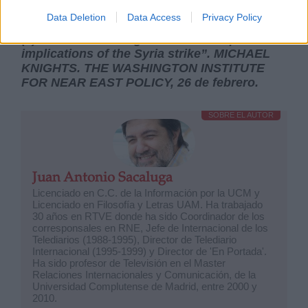
north-africa/north-africa/libya/reviving-jcpoa-
after-maximum-pressure
Data Deletion
Data Access
Privacy Policy
(5) “Biden’s warning to Iran and its proxies:
implications of the Syria strike”. MICHAEL
KNIGHTS. THE WASHINGTON INSTITUTE
FOR NEAR EAST POLICY, 26 de febrero.
SOBRE EL AUTOR
Juan Antonio Sacaluga
Licenciado en C.C. de la Información por la UCM y
Licenciado en Filosofía y Letras UAM. Ha trabajado
30 años en RTVE donde ha sido Coordinador de los
corresponsales en RNE, Jefe de Internacional de los
Telediarios (1988-1995), Director de Telediario
Internacional (1995-1999) y Director de 'En Portada'.
Ha sido profesor de Televisión en el Master
Relaciones Internacionales y Comunicación, de la
Universidad Complutense de Madrid, entre 2000 y
2010.