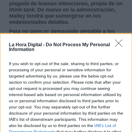
plagada de buenas intenciones, propia de un
think-tank
. De nuevo en la administración,
Malley tendrá que sumergirse en los
endemoniados detalles.
Para no parecer demasiado plegable a los
deseos iraníes, el presidente ha inaugurado
su palmarés militar con el bombardeo de un
La Hora Digital -
Do Not Process My Personal
Information
campamento de
Kataeb Hezbollah
, una
milicia iraquí
chií
(proiraní), en el este de
Siria, en represalia por un ataque de este
If you wish to opt-out of the sale, sharing to third parties, or
grupo contra el aeropuerto de Erbil, en el
processing of your personal or sensitive information for
Kurdistán iraquí, donde las fuerzas
targeted advertising by us, please use the below opt-out
occidentales tienen una base (5).
section to confirm your selection. Please note that after your
opt-out request is processed you may continue seeing
El enredo del acuerdo nuclear exige
interest-based ads based on personal information utilized by
decisiones más comprometidas. Como ya
us or personal information disclosed to third parties prior to
ocurrió en el periodo 2011-2015, es
your opt-out. You may separately opt-out of the further
imposible tener a todo el mundo contento.
disclosure of your personal information by third parties on the
Biden lo sabe mejor que nadie. Por instinto,
IAB’s list of downstream participants. This information may
alberga poca simpatía por cualquiera de los
also be disclosed by us to third parties on the
IAB’s List of
actores de esta disputa. Pero,
Downstream Participants
that may further disclose it to other