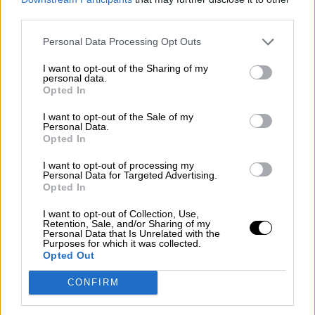
contrariamente a Trump, se ha rodeado de
third parties.
colaboradores de ese
establishment
que se
atiene cuidadosamente a las líneas maestras
Personal Data Processing Opt Outs
de la política exterior desde hace 70 años.
NOTAS
I want to opt-out of the Sharing of my
personal data.
(
1) “Inside THE Biden’s team deliberations
Opted In
over punishing the Saudi crown prince”.
I want to opt-out of the Sale of my
JOHN HUDSON y KAREN DEYOUNG. THE
Personal Data.
WASHINGTON POST, 2 de marzo.
Opted In
(2)
I want to opt-out of processing my
https://twitter.com/JohnBrennan/status/136605
Personal Data for Targeted Advertising.
Opted In
(3) “Iran wants the nuclear deal It made.
Don’t ask Tehran meet new demands”.
I want to opt-out of Collection, Use,
MOHAMMAD JAVAD ZARIF. FOREIGN
Retention, Sale, and/or Sharing of my
Personal Data that Is Unrelated with the
AFFAIRS, 22 de enero.
Purposes for which it was collected.
Opted Out
(4) “Reviving the JCPOA after maximum
pressure”. INTERNATIONAL CRISIS GROUP,
CONFIRM
29 de enero.
https://www.crisisgroup.org/middle-east-