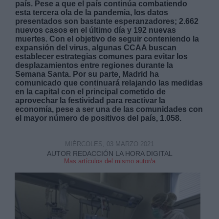
país. Pese a que el país continúa combatiendo
esta tercera ola de la pandemia, los datos
presentados son bastante esperanzadores; 2.662
nuevos casos en el último día y 192 nuevas
muertes. Con el objetivo de seguir conteniendo la
expansión del virus, algunas CCAA buscan
establecer estrategias comunes para evitar los
desplazamientos entre regiones durante la
Derechos:
Semana Santa. Por su parte, Madrid ha
comunicado que continuará relajando las medidas
en la capital con el principal cometido de
link
aprovechar la festividad para reactivar la
Información adicional
economía, pese a ser una de las comunidades con
link
el mayor número de positivos del país, 1.058.
MIÉRCOLES, 03 MARZO 2021
AUTOR REDACCIÓN LA HORA DIGITAL
Mas artículos del mismo autor/a