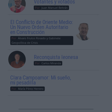
Votantes y votados
Por
Juan Manuel Beltrán
El Conflicto de Oriente Medio:
Un Nuevo Orden Autoritario
en Construcción
Por
Álvaro Frutos Rosado y Gabinete
Geopolítica de Crisis
Reconquista leonesa
Por
Carlos Miranda
Clara Campoamor: Mi sueño,
mi pesadilla
Por
María Pérez Herrero