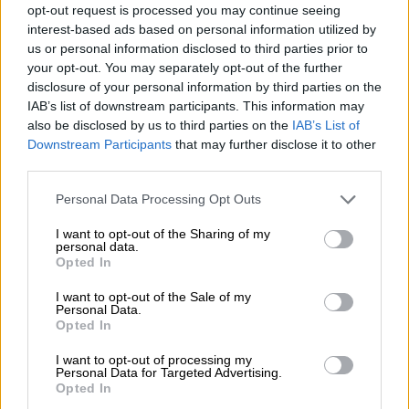
requerido hospitalización
, en comparación a
opt-out request is processed you may continue seeing
las 314.939 hospitalizaciones dadas desde el
interest-based ads based on personal information utilized by
inicio de la pandemia. En cuanto a los ingresos
us or personal information disclosed to third parties prior to
en las
Unidades de Cuidados Intensivos
your opt-out. You may separately opt-out of the further
(UCI)
, se han notificado
188 nuevos ingresos
disclosure of your personal information by third parties on the
en esta última semana
: 15 en
Andalucía
, 13
IAB’s list of downstream participants. This information may
en
Aragón y Asturias
, uno en
Baleares
, ocho
also be disclosed by us to third parties on the
IAB’s List of
en
Canarias
, 12 en
Cantabria
, cuatro en
Downstream Participants
that may further disclose it to other
Castilla-La Mancha
, 15 en
Castilla y León
,
third parties.
siete en
Cataluña
, seis en
Comunidad
Valenciana
, uno en
Extremadura
, 25 en
Personal Data Processing Opt Outs
Galicia
, 47 en
Madrid
, tres en
Melilla
, seis en
I want to opt-out of the Sharing of my
Murcia
, seis en
Navarra
, cuatro en
País
personal data.
Vasco
, dos en
La Rioja
y ninguno en
Ceuta
.
Opted In
I want to opt-out of the Sale of my
Personal Data.
Ministerio de Sanidad
Comunidades Autonómas
Madrid
Opted In
coronavirus
Semana Santa
Sanidad
control del coronavirus
Covid 19
I want to opt-out of processing my
Personal Data for Targeted Advertising.
Opted In
NOTICIAS RELACIONADAS