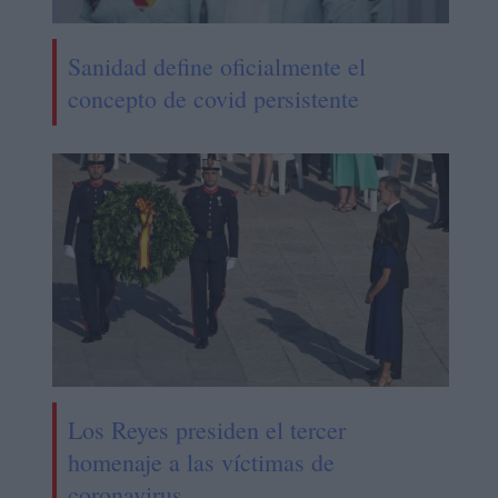
Sanidad define oficialmente el
concepto de covid persistente
Los Reyes presiden el tercer
homenaje a las víctimas de
coronavirus