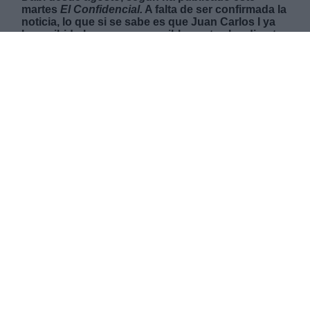
martes
El Confidencial.
A falta de ser confirmada la
noticia, lo que si se sabe es que Juan Carlos I ya
ha recibido la vacuna, y posiblemente
el exdirector
del Centro Nacional de Inteligencia (CNI), Félix
Sanz Roldán, que viajó a los Emiratos también
podría haberse pinchado. Zarzuela se ha
desmarcado de la noticia incidiendo en que tanto
él como su mujer y sus hijas se vacunarán
“
cuando les corresponda en España
”. El
Gobierno, dice desconocer esta realidad.
MIÉRCOLES, 03 MARZO 2021
AUTOR LYDIA NAVARRO
Mas artículos del mismo autor/a