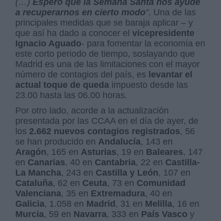
(…)
Espero que la Semana Santa nos ayude
a recuperarnos en cierto modo
”
. Una de las
principales medidas que se baraja aplicar – y
que así ha dado a conocer el
vicepresidente
Ignacio Aguado
- para fomentar la economía en
este corto periodo de tiempo, soslayando que
Madrid es una de las limitaciones con el mayor
número de contagios del país, es
levantar el
actual toque de queda
impuesto desde las
23.00 hasta las 06.00 horas.
Por otro lado, acorde a la actualización
presentada por las CCAA en el día de ayer, de
los
2.662 nuevos contagios registrados
, 56
se han producido en
Andalucía
, 143 en
Aragón
, 165 en
Asturias
, 19 en
Baleares
, 147
en
Canarias
, 40 en
Cantabria
, 22 en
Castilla-
La Mancha
, 243 en
Castilla y León
, 107 en
Cataluña
, 62 en
Ceuta
, 73 en
Comunidad
Valenciana
, 35 en
Extremadura
, 40 en
Galicia
, 1.058 en
Madrid
, 31 en
Melilla
, 16 en
Murcia
, 59 en
Navarra
, 333 en
País Vasco
y