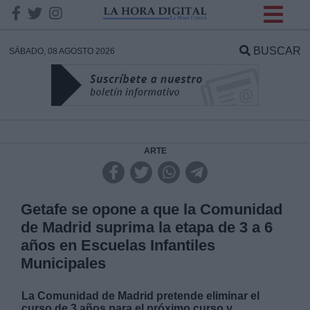
INFORMACION SOBRE LA
PROTECCIÓN DE TUS
BUSCAR
SÁBADO, 08 AGOSTO 2026
DATOS
Responsable:
Finalidad:
ARTE
Datos tratados:
Getafe se opone a que la Comunidad
de Madrid suprima la etapa de 3 a 6
años en Escuelas Infantiles
Legitimación:
Municipales
Destinatarios:
La Comunidad de Madrid pretende eliminar el
curso de 3 años para el próximo curso y