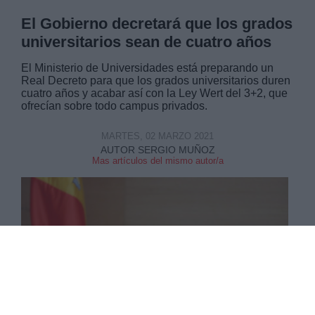
El Gobierno decretará que los grados
universitarios sean de cuatro años
El Ministerio de Universidades está preparando un
Real Decreto para que los grados universitarios duren
cuatro años y acabar así con la Ley Wert del 3+2, que
ofrecían sobre todo campus privados.
MARTES, 02 MARZO 2021
AUTOR SERGIO MUÑOZ
Mas artículos del mismo autor/a