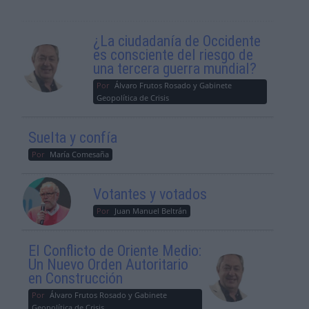
¿La ciudadanía de Occidente
es consciente del riesgo de
una tercera guerra mundial?
Por
Álvaro Frutos Rosado y Gabinete
Geopolítica de Crisis
Suelta y confía
Por
María Comesaña
Votantes y votados
Por
Juan Manuel Beltrán
El Conflicto de Oriente Medio:
Un Nuevo Orden Autoritario
en Construcción
Por
Álvaro Frutos Rosado y Gabinete
Geopolítica de Crisis