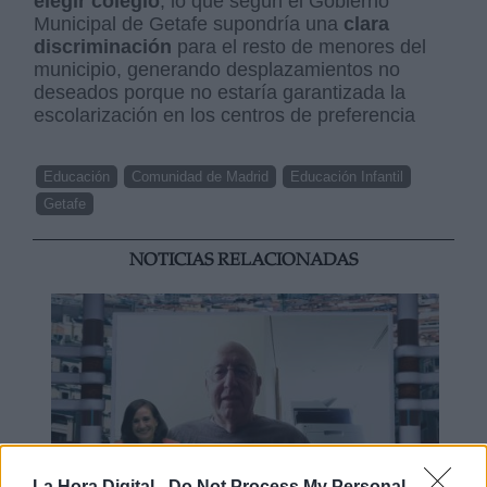
elegir colegio
, lo que según el Gobierno
Municipal de Getafe supondría una
clara
discriminación
para el resto de menores del
municipio, generando desplazamientos no
deseados porque no estaría garantizada la
escolarización en los centros de preferencia
Educación
Comunidad de Madrid
Educación Infantil
Getafe
NOTICIAS RELACIONADAS
La Hora Digital -
Do Not Process My Personal