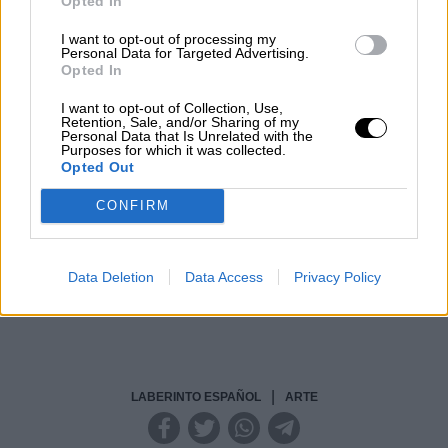
Opted In
I want to opt-out of processing my
Reconquista leonesa
Personal Data for Targeted Advertising.
Opted In
Por
Carlos Miranda
I want to opt-out of Collection, Use,
Retention, Sale, and/or Sharing of my
Clara Campoamor: Mi sueño,
Personal Data that Is Unrelated with the
Purposes for which it was collected.
mi pesadilla
Opted Out
Por
María Pérez Herrero
CONFIRM
Data Deletion
Data Access
Privacy Policy
NOTICIAS MAS VISTAS
|
LABERINTO ESPAÑOL
ARTE