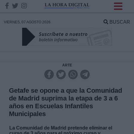
INFORMACION SOBRE LA
PROTECCIÓN DE TUS
BUSCAR
VIERNES, 07 AGOSTO 2026
DATOS
Responsable:
Finalidad:
ARTE
Datos tratados:
Getafe se opone a que la Comunidad
de Madrid suprima la etapa de 3 a 6
años en Escuelas Infantiles
Legitimación:
Municipales
Destinatarios:
La Comunidad de Madrid pretende eliminar el
curso de 3 años para el próximo curso y