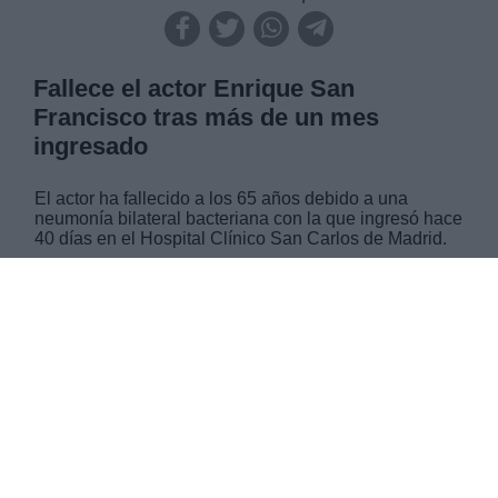
Fallece el actor Enrique San
Francisco tras más de un mes
ingresado
El actor ha fallecido a los 65 años debido a una
neumonía bilateral bacteriana con la que ingresó hace
40 días en el Hospital Clínico San Carlos de Madrid.
MARTES, 02 MARZO 2021
AUTOR SERGIO MUÑOZ
Mas artículos del mismo autor/a