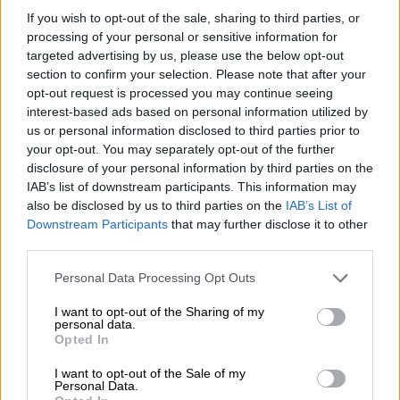
If you wish to opt-out of the sale, sharing to third parties, or
processing of your personal or sensitive information for
¿La ciudadanía de Occidente
targeted advertising by us, please use the below opt-out
es consciente del riesgo de
section to confirm your selection. Please note that after your
una tercera guerra mundial?
opt-out request is processed you may continue seeing
Por
Álvaro Frutos Rosado y Gabinete
interest-based ads based on personal information utilized by
Geopolítica de Crisis
us or personal information disclosed to third parties prior to
your opt-out. You may separately opt-out of the further
disclosure of your personal information by third parties on the
Suelta y confía
IAB’s list of downstream participants. This information may
Por
María Comesaña
also be disclosed by us to third parties on the
IAB’s List of
Downstream Participants
that may further disclose it to other
third parties.
Votantes y votados
Por
Juan Manuel Beltrán
Personal Data Processing Opt Outs
I want to opt-out of the Sharing of my
El Conflicto de Oriente Medio:
personal data.
Un Nuevo Orden Autoritario
Opted In
en Construcción
I want to opt-out of the Sale of my
Por
Álvaro Frutos Rosado y Gabinete
Personal Data.
Geopolítica de Crisis