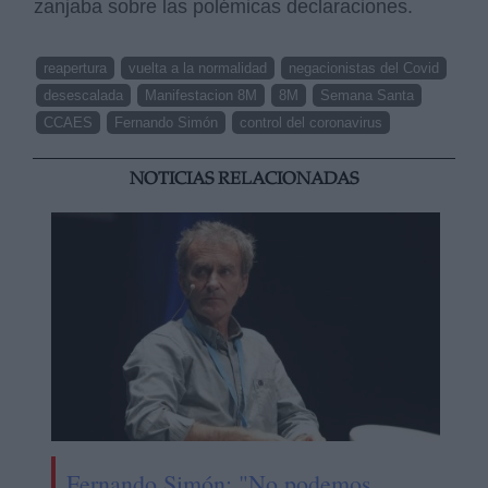
zanjaba sobre las polémicas declaraciones.
reapertura
vuelta a la normalidad
negacionistas del Covid
desescalada
Manifestacion 8M
8M
Semana Santa
CCAES
Fernando Simón
control del coronavirus
NOTICIAS RELACIONADAS
Fernando Simón: "No podemos