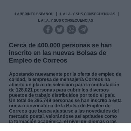
|
|
LABERINTO ESPAÑOL
L A I.A. Y SUS CONSECUENCIAS
L A I.A. Y SUS CONSECUENCIAS
Cerca de 400.000 personas se han
inscrito en las nuevas Bolsas de
Empleo de Correos
Apostando nuevamente por la oferta de empleo de
calidad, la empresa de mensajería Correos ha
abierto un plazo de selección para la contratación
de 128.021 personas para cubrir los diversos
puestos de trabajo distribuidos por todo el país.
Un total de 395.749 personas se han inscrito a esta
nueva convocatoria de la Bolsa de Empleo de
Correos que busca ajustarse a las novedades del
mercado postal, valorándose así aptitudes como
la formación académica, el nivel de idiomas o las
capacidades digitales de los solicitantes. En esta