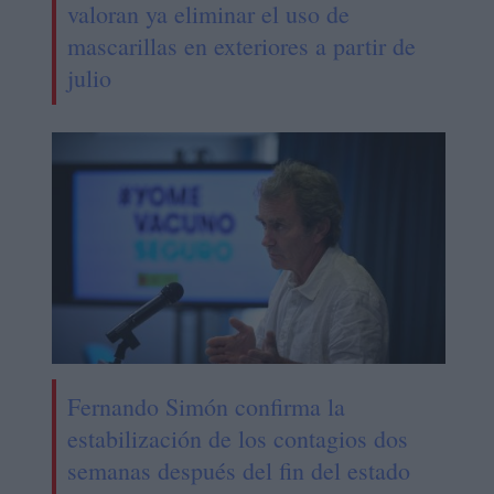
valoran ya eliminar el uso de
mascarillas en exteriores a partir de
julio
Fernando Simón confirma la
estabilización de los contagios dos
semanas después del fin del estado