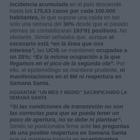
incidencia acumulada
en el país desciende
hasta los
175,63 casos por cada 100.000
habitantes,
lo que supone una caída en tan
solo una semana del
30%
desde que el pasado
viernes se contabilizaran
193’91 positivos.
No
obstante, Simón señalaba que, aunque
el
escenario está
“en la línea que nos
interesa”,
las
UCIS
se mantienen
ocupadas a
un 28%:
“Es la misma ocupación a la que
llegamos en el pico de la segunda ola”.
Por
ello, el epidemiólogo se mantiene prudente,
ni
manifestaciones en el 8M ni reapertura en
Semana Santa.
AGUANTAR “UN MES Y MEDIO” SACRIFICANDO LA
SEMANA SANTA
“Si las condiciones de transmisión no son
las correctas para que se pueda tener un
poco de apertura, no se debe ni plantear”.
Simón se posicionaba firme ante
las preguntas
de una posible reapertura en Semana Santa
que se mantiene todavía en
incertidumbre