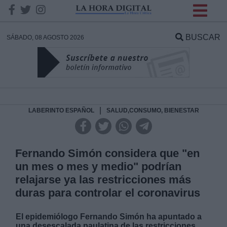
INFORMACION SOBRE LA
PROTECCIÓN DE TUS
BUSCAR
SÁBADO, 08 AGOSTO 2026
DATOS
Responsable:
Finalidad:
|
LABERINTO ESPAÑOL
SALUD,CONSUMO, BIENESTAR
Datos tratados:
Fernando Simón considera que "en
un mes o mes y medio" podrían
relajarse ya las restricciones más
Legitimación:
duras para controlar el coronavirus
Destinatarios:
El epidemiólogo Fernando Simón ha apuntado a
una desescalada paulatina de las restricciones