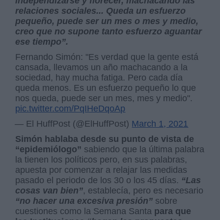
independizarse y florecer, machacando las
relaciones sociales... Queda un esfuerzo
pequeño, puede ser un mes o mes y medio,
creo que no supone tanto esfuerzo aguantar
ese tiempo”.
Fernando Simón: "Es verdad que la gente está
cansada, llevamos un año machacando a la
sociedad, hay mucha fatiga. Pero cada día
queda menos. Es un esfuerzo pequeño lo que
nos queda, puede ser un mes, mes y medio".
pic.twitter.com/PqIHeDqoAp
— El HuffPost (@ElHuffPost)
March 1, 2021
Simón hablaba desde su punto de vista de
“epidemiólogo”
sabiendo que la última palabra
la tienen los políticos pero, en sus palabras,
apuesta por comenzar a relajar las medidas
pasado el periodo de los 30 o los 45 días.
“Las
cosas van bien”
, establecía, pero es necesario
“no hacer una excesiva presión”
sobre
cuestiones como la Semana Santa
para que