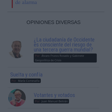
de alarma
OPINIONES DIVERSAS
¿La ciudadanía de Occidente
es consciente del riesgo de
una tercera guerra mundial?
Por
Álvaro Frutos Rosado y Gabinete
Geopolítica de Crisis
Suelta y confía
Por
María Comesaña
Votantes y votados
Por
Juan Manuel Beltrán