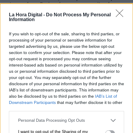
tener claro. Da igual que nos permitan hacer
una manifestación o una celebración, las
La Hora Digital -
Do Not Process My Personal
distancias se deben mantener siempre”,
Information
aclaraba sobre su comparación anterior.
En este sentido, Simón señalaba que
“todavía
If you wish to opt-out of the sale, sharing to third parties, or
no estamos en esa situación”
de poder
processing of your personal or sensitive information for
permitir eventos multitudinarios:
“
No es
targeted advertising by us, please use the below opt-out
cuestión de si hay una manifestación o una
section to confirm your selection. Please note that after your
festividad, si se pueden o no hacer cosas,
opt-out request is processed you may continue seeing
las cosas se pueden hacer cuando la
interest-based ads based on personal information utilized by
situación epidemiológica es la correcta”.
Por
us or personal information disclosed to third parties prior to
lo tanto, insistía en
“evitar” esta clase de
your opt-out. You may separately opt-out of the further
concentraciones
hasta que se logre
“acabar
disclosure of your personal information by third parties on the
con este virus”.
IAB’s list of downstream participants. This information may
also be disclosed by us to third parties on the
IAB’s List of
“Ese era el sentido de mis palabras y quería
Downstream Participants
that may further disclose it to other
aclararlo”,
rectificaba,
“lo siento”.
third parties.
RESPUESTA AL NEGACIONISMO DE VICTORIA ABRIL
Personal Data Processing Opt Outs
El epidemiólogo también
respondía a las
polémicas declaraciones negacionistas que
I want to opt-out of the Sharing of my