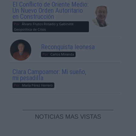
El Conflicto de Oriente Medio:
Un Nuevo Orden Autoritario
en Construcción
Por
Álvaro Frutos Rosado y Gabinete
Geopolítica de Crisis
Reconquista leonesa
Por
Carlos Miranda
Clara Campoamor: Mi sueño,
mi pesadilla
Por
María Pérez Herrero
NOTICIAS MAS VISTAS