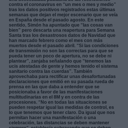
contra el coronavirus en “un mes o mes y medio”
tras los datos positivos registrados estas últimas
semanas que dejan el mejor escenario que se veía
en España desde el pasado agosto. En este
sentido, Simón ha apuntado que “las cosas van
bien” pero descarta una reapertura para Semana
Santa tras los desastrosos datos de Navidad que
Derechos:
han marcado febrero como el mes con más
muertos desde el pasado abril. “Si las condiciones
de transmisión no son las correctas para que se
link
pueda tener un poco de apertura, no se debe ni
plantear”, zanjaba señalando que “tenemos las
Información adicional
ucis atestadas de gente y hemos tenido el sistema
link
sanitario contra las cuerdas”. También
aprovechaba para rectificar unas desafortunadas
declaraciones que emitió en su pasada rueda de
prensa en las que daba a entender que se
posicionaba a favor de las manifestaciones
multitudinarias en el 8M y en contra de las
procesiones. “No en todas las situaciones se
pueden respetar igual las medidas de control, es
lo que tenemos que tener claro. Da igual que nos
permitan hacer una manifestación o una
celebración, las distancias se deben mantener
siempre”, establecía subrayando que se deben