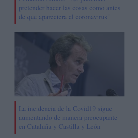
pretender hacer las cosas como antes
de que apareciera el coronavirus"
La incidencia de la Covid19 sigue
aumentando de manera preocupante
en Cataluña y Castilla y León