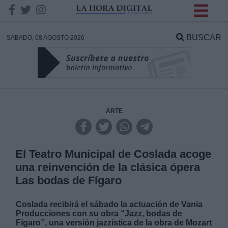
INFORMACION SOBRE LA
PROTECCIÓN DE TUS
BUSCAR
SÁBADO, 08 AGOSTO 2026
DATOS
Responsable:
Finalidad:
ARTE
Datos tratados:
El Teatro Municipal de Coslada acoge
una reinvención de la clásica ópera
Las bodas de Fígaro
Legitimación:
Coslada recibirá el sábado la actuación de Vania
Destinatarios:
Producciones con su obra “Jazz, bodas de
Fígaro”, una versión jazzística de la obra de Mozart