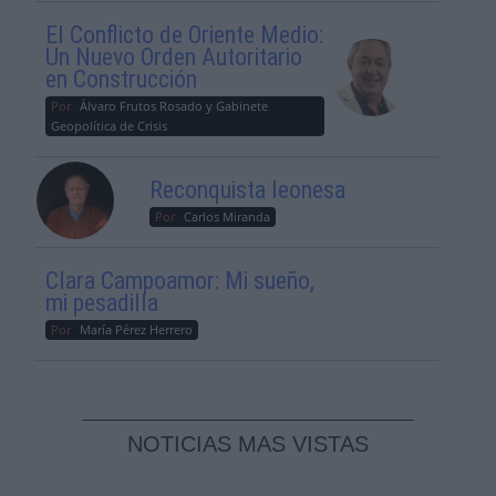
El Conflicto de Oriente Medio:
Un Nuevo Orden Autoritario
en Construcción
Por
Álvaro Frutos Rosado y Gabinete
Geopolítica de Crisis
Reconquista leonesa
Por
Carlos Miranda
Clara Campoamor: Mi sueño,
mi pesadilla
Por
María Pérez Herrero
NOTICIAS MAS VISTAS