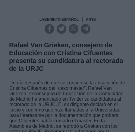
|
LABERINTO ESPAÑOL
ARTE
Rafael Van Grieken, consejero de
Educación con Cristina Cifuentes
presenta su candidatura al rectorado
de la URJC
Un día después de que se conociese la absolución de
Cristina Cifuentes del “caso máster”, Rafael Van
Grieken, exconsejero de Educación de la Comunidad
de Madrid ha anunciado en Twitter su candidatura al
rectorado de la URJC. El ex dirigente declaró en el
juicio y confirmó que hizo llamadas a la Universidad
para interesarse por la documentación que probara
que Cifuentes había cursado el master. En la
Asamblea de Madrid, se reprobó a Grieken con los
votos de PSOE, Podemos y Ciudadanos por su