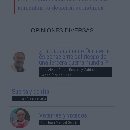
aumentan su dotación económica
OPINIONES DIVERSAS
¿La ciudadanía de Occidente
es consciente del riesgo de
una tercera guerra mundial?
Por
Álvaro Frutos Rosado y Gabinete
Geopolítica de Crisis
Suelta y confía
Por
María Comesaña
Votantes y votados
Por
Juan Manuel Beltrán