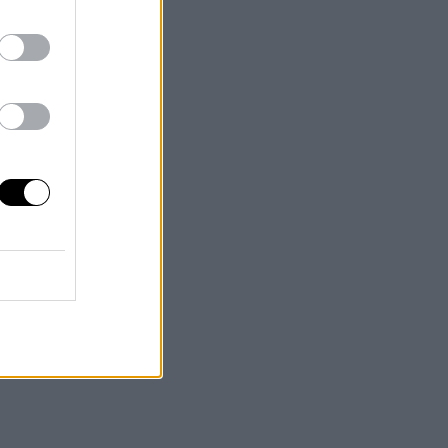
te
de