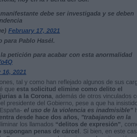
a manifestante debe ser investigada y se deben
undencia
ue)
February 17, 2021
o para Pablo Hasél.
la petición para acabar con esta anormalidad
Yo4Q
 16, 2021
ones, tal y como han reflejado algunos de sus car
vé que
esta solicitud elimine como delito el
jurias a la Corona
, además de otros vinculados 
 el presidente del Gobierno, pese a que ha insistid
España-
el uso de la violencia es inadmisible”
uentra desde hace dos años,
"trabajando en la
eliminar los llamados
“delitos de expresión”
, com
o supongan penas de cárcel
. Si bien, en este cas