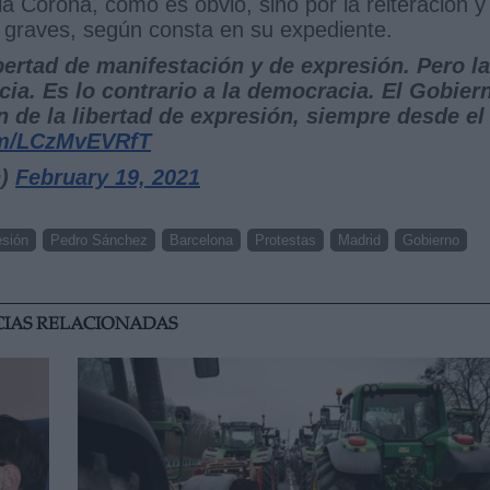
 la Corona, como es obvio, sino por la reiteración y
s graves, según consta en su expediente.
ertad de manifestación y de expresión. Pero la
ia. Es lo contrario a la democracia. El Gobier
n de la libertad de expresión, siempre desde el
com/LCzMvEVRfT
n)
February 19, 2021
esión
Pedro Sánchez
Barcelona
Protestas
Madrid
Gobierno
CIAS RELACIONADAS