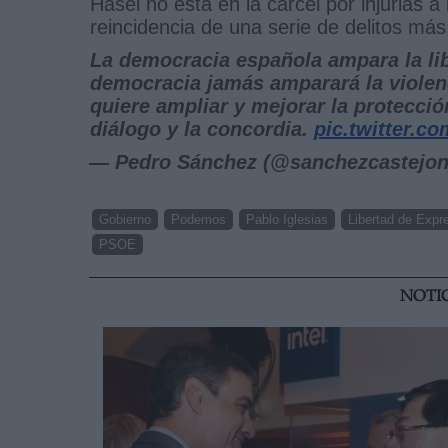
Hasel no está en la cárcel por injurias a
reincidencia de una serie de delitos má
La democracia española ampara la lib
democracia jamás amparará la violenc
quiere ampliar y mejorar la protecció
diálogo y la concordia.
pic.twitter.
— Pedro Sánchez (@sanchezcastejo
Gobierno
Podemos
Pablo Iglesias
Libertad de Expr
PSOE
NOTI