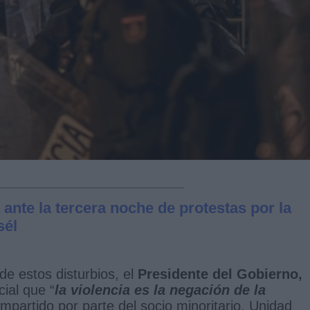
 ante la tercera noche de protestas por la
sél
de estos disturbios, el
Presidente del Gobierno,
cial que “
la violencia es la negación de la
partido por parte del socio minoritario, Unidad