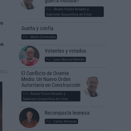
guerra mundial?
Por
Álvaro Frutos Rosado y
Gabinete Geopolítica de Crisis
o
vo
Suelta y confía
Por
María Comesaña
na
Votantes y votados
Por
Juan Manuel Beltrán
2021
El Conflicto de Oriente
Medio: Un Nuevo Orden
Autoritario en Construcción
Por
Álvaro Frutos Rosado y
Gabinete Geopolítica de Crisis
Reconquista leonesa
Por
Carlos Miranda