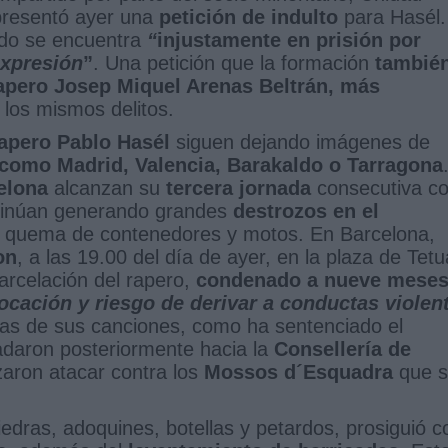
 presentó ayer una
petición de indulto
para Hasél.
ado se encuentra
“
injustamente en prisión por
expresión
”
. Una petición que la formación
tambié
rapero Josep Miquel Arenas Beltrán, más
 los mismos delitos.
apero Pablo Hasél
siguen dejando imágenes de
como Madrid, Valencia, Barakaldo o Tarragona
elona
alcanzan su
tercera jornada
consecutiva c
inúan generando grandes
destrozos en el
la quema de contenedores y motos. En Barcelona,
on
, a las 19.00 del día de ayer, en la plaza de Tet
arcelación del rapero,
condenado a nueve meses
vocación y riesgo de derivar a conductas violen
ras de sus canciones, como ha sentenciado el
ladaron posteriormente hacia la
Consellería de
ron atacar contra los
Mossos d´Esquadra
que s
dras, adoquines, botellas y petardos, prosiguió c