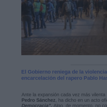
El Gobierno reniega de la violencia
encarcelación del rapero Pablo Ha
Ante la expansión cada vez más vilenta 
Pedro Sánchez
, ha dicho en un acto ofi
Democracia”.
Algo, de momento, no com