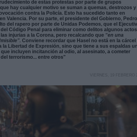
crudecimiento de estas protestas por parte de grupos
ez que hay cualquier motivo se suman a quemas, destrozos y
ovocación contra la Policía. Esto ha sucedido tanto en
 Valencia. Por su parte, el presidente del Gobierno, Pedr
ulto del rapero por parte de Unidas Podemos, que el Ejecuti
a del Código Penal para eliminar como delitos algunos actos
las injurias a la Corona, pero recalcando que
“en una
dmisible”.
Conviene recordar que Hasel no está en la cárcel
ra la Libertad de Expresión, sino que tiene a sus espaldas u
, que incluyen incitanción al odio, al asesinato, a cometer
el terrorismo... entre otros"
VIERNES, 19 FEBRERO 