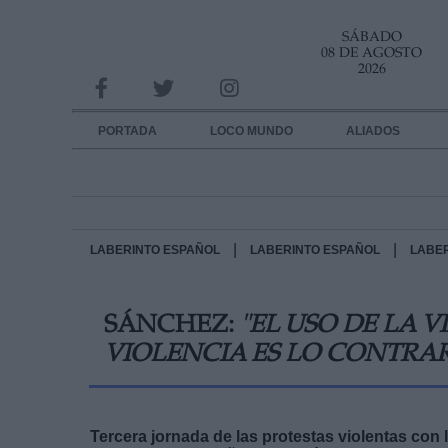
SÁBADO
INFORMACION SOBRE LA PROTECCIÓN DE TUS DATOS
08 DE AGOSTO
2026
Responsable:
Finalidad:
PORTADA
LOCO MUNDO
ALIADOS
Datos tratados:
Legitimación:
Destinatarios:
|
|
LABERINTO ESPAÑOL
LABERINTO ESPAÑOL
LABE
Derechos:
SÁNCHEZ:
"EL USO DE LA V
link
VIOLENCIA ES LO CONTRA
Información adicional
link
Tercera jornada de las protestas violentas con 