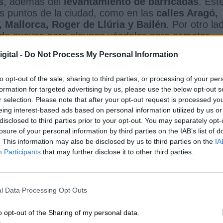
s
, además del
levantamiento de barricadas
. Est
ros puntos de la ciudad, como en las
calles Aragó,
 Mallorca, Roger de Llúria y Bailén
. Por otro la
 de excusa para algunos vándalos para cometer
gital -
Do Not Process My Personal Information
or el peligro que han desencadenado estas
do a los manifestantes desde sus propios
to opt-out of the sale, sharing to third parties, or processing of your per
 macetas
, tal y como apunta la agencia
Europa
formation for targeted advertising by us, please use the below opt-out s
dos ha concluido con al menos
seis personas
r selection. Please note that after your opt-out request is processed y
e los altercados- y
dos agentes de policía herido
eing interest-based ads based on personal information utilized by us or
disclosed to third parties prior to your opt-out. You may separately opt-
rotestas, que siempre se suelen dar por cualquier
losure of your personal information by third parties on the IAB’s list of
urbana siempre están dispuestos a actuar, es
Madr
. This information may also be disclosed by us to third parties on the
IA
 al menos
19 detenidos
-seis de ellos menores- y
Participants
that may further disclose it to other third parties.
32 policías-. Un caos avivado por miembros de
a ya tiene identificados, como son el
Movimiento
trema izquierda y ultraizquierda- o
Izquierda
l Data Processing Opt Outs
nista y antifranquista-.
protestas, varias personas también se reunieron a
o opt-out of the Sharing of my personal data.
stín de València
para reflejar su oposición contra 