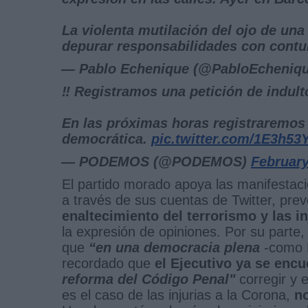
La violenta mutilación del ojo de un
depurar responsabilidades con cont
— Pablo Echenique (@PabloEcheniq
‼️ Registramos una petición de indult
En las próximas horas registraremos 
democrática.
pic.twitter.com/1E3h53
— PODEMOS (@PODEMOS)
February
El partido morado apoya las manifestaci
a través de sus cuentas de Twitter, pre
enaltecimiento del terrorismo y las in
la expresión de opiniones. Por su parte,
que
“en una democracia plena
-como 
recordado que
el Ejecutivo ya se enc
reforma del Código Penal"
corregir y 
es el caso de las injurias a la Corona,
n