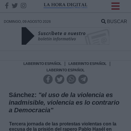
INFORMACION SOBRE LA
PROTECCIÓN DE TUS
BUSCAR
DOMINGO, 09 AGOSTO 2026
DATOS
Responsable:
Finalidad:
|
|
LABERINTO ESPAÑOL
LABERINTO ESPAÑOL
LABERINTO ESPAÑOL
Datos tratados:
Sánchez:
"el uso de la violencia es
inadmisible, violencia es lo contrario
Legitimación:
a Democracia"
Destinatarios:
Tercera jornada de las protestas violentas con la
excusa de la prisión del rapero Pablo Hasél en