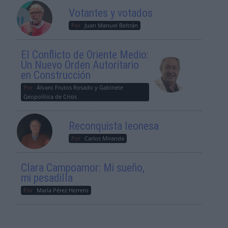
Votantes y votados
Por
Juan Manuel Beltrán
El Conflicto de Oriente Medio:
Un Nuevo Orden Autoritario
en Construcción
Por
Álvaro Frutos Rosado y Gabinete
Geopolítica de Crisis
Reconquista leonesa
Por
Carlos Miranda
Clara Campoamor: Mi sueño,
mi pesadilla
Por
María Pérez Herrero