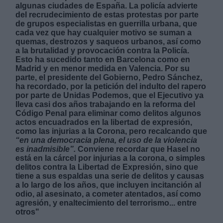
algunas ciudades de España. La policía advierte
del recrudecimiento de estas protestas por parte
de grupos especialistas en guerrilla urbana, que
cada vez que hay cualquier motivo se suman a
quemas, destrozos y saqueos urbanos, así como
a la brutalidad y provocación contra la Policía.
Esto ha sucedido tanto en Barcelona como en
Derechos:
Madrid y en menor medida en Valencia. Por su
parte, el presidente del Gobierno, Pedro Sánchez,
ha recordado, por la petición del indulto del rapero
link
por parte de Unidas Podemos, que el Ejecutivo ya
lleva casi dos años trabajando en la reforma del
Información adicional
Código Penal para eliminar como delitos algunos
link
actos encuadrados en la libertad de expresión,
como las injurias a la Corona, pero recalcando que
“en una democracia plena, el uso de la violencia
es inadmisible”.
Conviene recordar que Hasel no
está en la cárcel por injurias a la corona, o simples
delitos contra la Libertad de Expresión, sino que
tiene a sus espaldas una serie de delitos y causas
a lo largo de los años, que incluyen incitanción al
odio, al asesinato, a cometer atentados, así como
agresión, y enaltecimiento del terrorismo... entre
otros"