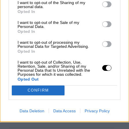
I want to opt-out of the Sharing of my
personal data.
Opted In
Operación Chamartín, "licencia para
I want to opt-out of the Sale of my
Personal Data.
especular"
Opted In
I want to opt-out of processing my
Personal Data for Targeted Advertising.
Opted In
OPINIONES DIVERSAS
I want to opt-out of Collection, Use,
Retention, Sale, and/or Sharing of my
Personal Data that Is Unrelated with the
¿La ciudadanía de Occidente
Purposes for which it was collected.
es consciente del riesgo de
Opted Out
una tercera guerra mundial?
CONFIRM
Por
Álvaro Frutos Rosado y Gabinete
Geopolítica de Crisis
Data Deletion
Data Access
Privacy Policy
Suelta y confía
Por
María Comesaña