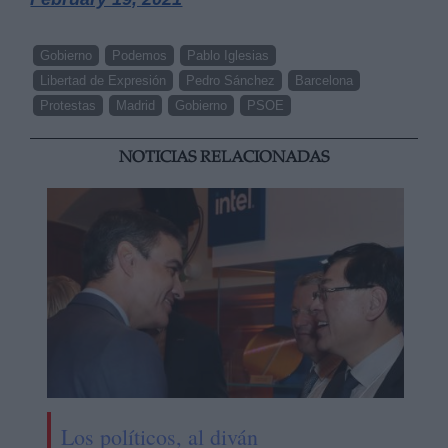
Gobierno
Podemos
Pablo Iglesias
Libertad de Expresión
Pedro Sánchez
Barcelona
Protestas
Madrid
Gobierno
PSOE
NOTICIAS RELACIONADAS
Los políticos, al diván