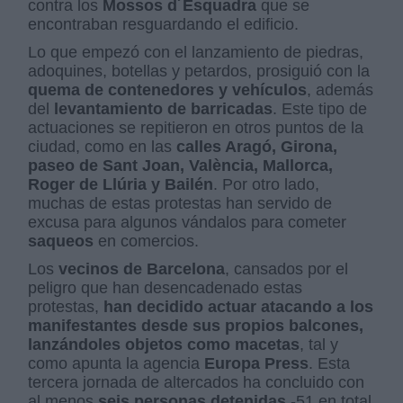
contra los
Mossos d´Esquadra
que se
encontraban resguardando el edificio.
Lo que empezó con el lanzamiento de piedras,
adoquines, botellas y petardos, prosiguió con la
quema de contenedores y vehículos
, además
del
levantamiento de barricadas
. Este tipo de
actuaciones se repitieron en otros puntos de la
ciudad, como en las
calles Aragó, Girona,
paseo de Sant Joan, València, Mallorca,
Roger de Llúria y Bailén
. Por otro lado,
muchas de estas protestas han servido de
excusa para algunos vándalos para cometer
saqueos
en comercios.
Los
vecinos de Barcelona
, cansados por el
peligro que han desencadenado estas
protestas,
han decidido actuar atacando a los
manifestantes desde sus propios balcones,
lanzándoles objetos como macetas
, tal y
como apunta la agencia
Europa Press
. Esta
tercera jornada de altercados ha concluido con
al menos
seis personas detenidas
-51 en total