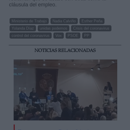
cláusula del empleo.
Ministerio de Trabajo
Nadia Calviño
Esther Peña
Yolanda Díaz
unidas podemos
Crisis del coronavirus
control del coronavirus
Vox
PSOE
PP
NOTICIAS RELACIONADAS